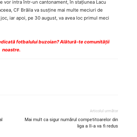
re vor intra într-un canto­nament, în stațiunea Lacu
aceea, CF Brăila va susține mai multe meciuri de
joc, iar apoi, pe 30 august, va avea loc primul meci
dicată fotbalului buzoian? Alătură-te comunității
noastre.
Articolul următor
al
Mai mult ca sigur numărul competitoarelor din
liga a II-a va fi redus