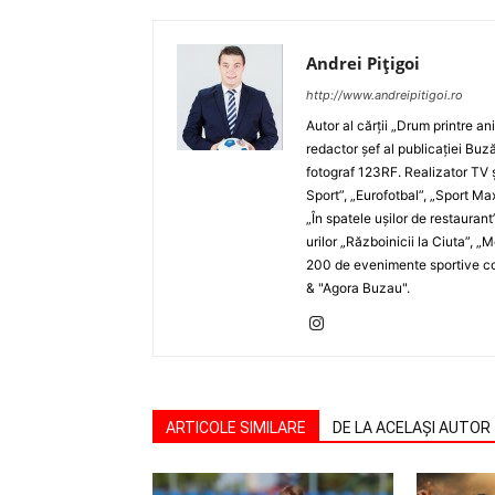
Andrei Pițigoi
http://www.andreipitigoi.ro
Autor al cărţii „Drum printre an
redactor şef al publicaţiei Buză
fotograf 123RF. Realizator TV ş
Sport”, „Eurofotbal”, „Sport Ma
„În spatele uşilor de restaurant
urilor „Războinicii la Ciuta”, 
200 de evenimente sportive com
& "Agora Buzau".
ARTICOLE SIMILARE
DE LA ACELAȘI AUTOR