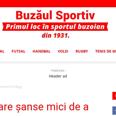
AL
FUTSAL
HANDBAL
VOLEI
RUGBY
TENIS DE 
Buzaul
- Publicitate -
Header ad
reveni în Crâng
Sportiv
are șanse mici de a