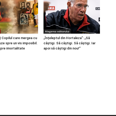
Alegerea editorului
 Copilul care mergea cu
„Înțeleptul din Hortaleza”: „Să
ze spre un vis imposibil.
câștigi. Să câștigi. Să câștigi. Iar
spre imortalitate
apoi să câștigi din nou!”