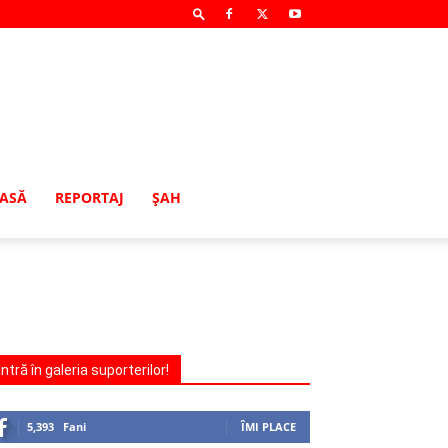
MASĂ
REPORTAJ
ŞAH
Intră în galeria suporterilor!
5,393
Fani
ÎMI PLACE