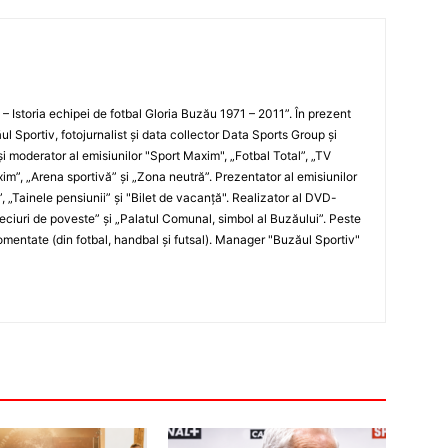
i – Istoria echipei de fotbal Gloria Buzău 1971 – 2011”. În prezent
ul Sportiv, fotojurnalist şi data collector Data Sports Group şi
i moderator al emisiunilor "Sport Maxim", „Fotbal Total”, „TV
xim”, „Arena sportivă” şi „Zona neutră”. Prezentator al emisiunilor
”, „Tainele pensiunii” şi "Bilet de vacanţă". Realizator al DVD-
„Meciuri de poveste” şi „Palatul Comunal, simbol al Buzăului”. Peste
entate (din fotbal, handbal şi futsal). Manager "Buzăul Sportiv"