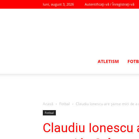
luni, august 3, 2026
Autentificați-vă / Înregistrați-vă
ATLETISM
FOTB
Acasă
Fotbal
Claudiu Ionescu are șanse mici de a 
Fotbal
Claudiu Ionescu 