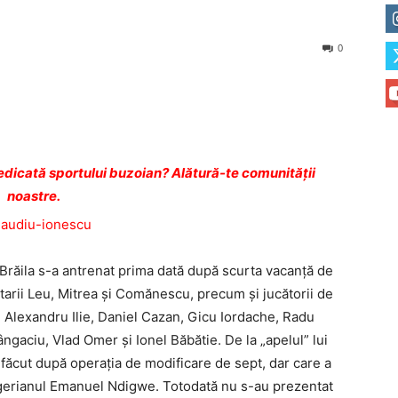
0
dicată sportului buzoian? Alătură-te comunității
noastre.
 Brăila s-a antrenat prima dată după scurta vacanță de
rtarii Leu, Mitrea și Comănescu, precum și jucătorii de
 Alexandru Ilie, Daniel Cazan, Gicu Iordache, Radu
gaciu, Vlad Omer și Ionel Băbătie. De la „apelul” lui
făcut după operația de modificare de sept, dar care a
 nigerianul Emanuel Ndigwe. Totodată nu s-au prezentat