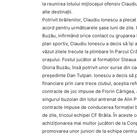
la reunirea lotului mijlocașul ofensiv Claudi
alte destinații.
Potrivit brăilenilor, Claudiu Ionescu a ple
acord pentru următoarele șase luni de zile. F
Buzău, infirmând orice contact cu gruparea R
plan sportiv, Claudiu Ionescu a decis să își a
văzut zilele trecute la plimbare în Parcul Cr
orașului. Fostul jucător al formațiilor Steaua
Gloria Buzău, însă potrivit unor surse din ca
președinte Dan Tulpan. Ionescu a decis să pl
financiare prin care trece clubul, aceștia re
contracte de joc impuse de Florin Cârligea, 
singurul buzoian din lotul antrenat de Alin
contracte impuse de conducerea formației br
de zile, tricoul echipei CF Brăila. În aceste 
achiziționarea mai multor jucători de la Conpe
promovarea unor juniori de la echipa centrul d