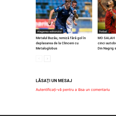
Alegerea editorului
Fotbal
Metalul Buzău, remiză fără gol în
MO SALAH |
deplasarea de la Clinceni cu
cinci autobu
Metaloglobus
Din Nagrig 
LĂSAȚI UN MESAJ
Autentificați-vă pentru a lăsa un comentariu