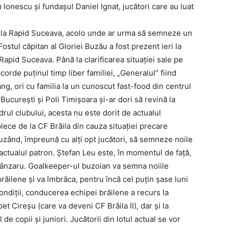
u Ionescu și fundașul Daniel Ignat, jucători care au luat
cat la Rapid Suceava, acolo unde ar urma să semneze un
ostul căpitan al Gloriei Buzău a fost prezent ieri la
apid Suceava. Până la clarificarea situației sale pe
corde puținul timp liber familiei, „Generalul” fiind
âng, ori cu familia la un cunoscut fast-food din centrul
 București și Poli Timișoara și-ar dori să revină la
drul clubului, acesta nu este dorit de actualul
ece de la CF Brăila din cauza situației precare
fuzând, împreună cu alți opt jucători, să semneze noile
actualul patron. Ștefan Leu este, în momentul de față,
 Pânzaru. Goalkeeper-ul buzoian va semna noiile
ăilene și va îmbrăca, pentru încă cel puțin șase luni
condiții, conducerea echipei brăilene a recurs la
t Cireșu (care va deveni CF Brăila II), dar și la
e copii și juniori. Jucătorii din lotul actual se vor