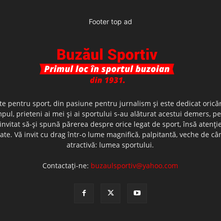
Footer top ad
te pentru sport, din pasiune pentru jurnalism şi este dedicat oricăr
ul, prieteni ai mei şi ai sportului s-au alăturat acestui demers, p
nvitat să-şi spună părerea despre orice legat de sport, însă atenţi
olerate. Vă invit cu drag într-o lume magnifică, palpitantă, veche de
atractivă: lumea sportului.
Contactați-ne:
buzaulsportiv@yahoo.com