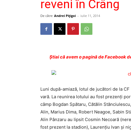
reveni în Crâng
De către
Andrei Pițigoi
-
iulie 11, 2014
Ştiai că avem o pagină de Facebook de
Luni după-amiază, lotul de jucători de la CF
vară. La reunirea lotului au fost prezenți po
câmp Bogdan Spătaru, Cătălin Stăn­ciulescu,
Alin, Marius Dima, Robert Neagoe, Sabin Stân
Alin Pânzaru au lipsit Cosmin Necoară (nere
fost prezent la stadion), Laurențiu Ivan și