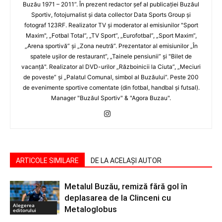
Buzău 1971 – 2011”. În prezent redactor şef al publicaţiei Buzăul
Sportiv, fotojurnalist şi data collector Data Sports Group şi
fotograf 123RF. Realizator TV şi moderator al emisiunilor "Sport
Maxim", „Fotbal Total”, „TV Sport”, „Eurofotbal”, „Sport Maxim”,
„Arena sportivă” şi „Zona neutră”. Prezentator al emisiunilor „În
spatele uşilor de restaurant”, „Tainele pensiunii” şi "Bilet de
vacanţă". Realizator al DVD-urilor „Războinicii la Ciuta”, „Meciuri
de poveste” şi „Palatul Comunal, simbol al Buzăului”. Peste 200
de evenimente sportive comentate (din fotbal, handbal şi futsal).
Manager "Buzăul Sportiv" & "Agora Buzau".
ARTICOLE SIMILARE
DE LA ACELAȘI AUTOR
Metalul Buzău, remiză fără gol în
deplasarea de la Clinceni cu
Alegerea
Metaloglobus
editorului