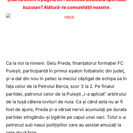
buzoian? Alătură-te comunității noastre.
Ca la noi la nimeni. Gelu Preda, finanțatorul formației FC
Puiești, participantă în primul eșalon fotbalistic din județ,
și-a dat din nou în petec la meciul câștigat de echipa sa în
fața celor de la Petrolul Berca, scor 3 la 2. Pe finalul
partidei, patronul celor de la Puiești „i-a aplicat” arbitrului
de la tușă câteva lovituri de nuia. Ca și când asta nu ar fi
fost de ajuns, Preda și-a vărsat nervii acumulați pe durata
partidei stingându-și țigările pe capul unei vaci. Totul s-a
petrecut sub nasul polițiștilor care au asistat amuzați la
cele două faze.