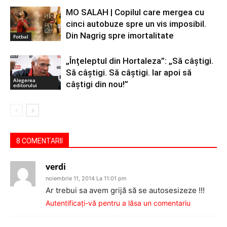
MO SALAH | Copilul care mergea cu
cinci autobuze spre un vis imposibil.
Din Nagrig spre imortalitate
Fotbal
„Înțeleptul din Hortaleza”: „Să câștigi.
Să câștigi. Să câștigi. Iar apoi să
Alegerea
câștigi din nou!”
editorului
8 COMENTARII
verdi
noiembrie 11, 2014 La 11:01 pm
Ar trebui sa avem grijă să se autosesizeze !!!
Autentificați-vă pentru a lăsa un comentariu