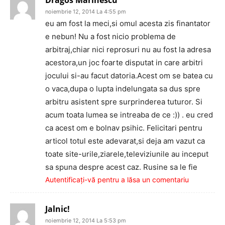
noiembrie 12, 2014 La 4:55 pm
eu am fost la meci,si omul acesta zis finantator
e nebun! Nu a fost nicio problema de
arbitraj,chiar nici reprosuri nu au fost la adresa
acestora,un joc foarte disputat in care arbitri
jocului si-au facut datoria.Acest om se batea cu
o vaca,dupa o lupta indelungata sa dus spre
arbitru asistent spre surprinderea tuturor. Si
acum toata lumea se intreaba de ce :)) . eu cred
ca acest om e bolnav psihic. Felicitari pentru
articol totul este adevarat,si deja am vazut ca
toate site-urile,ziarele,televiziunile au inceput
sa spuna despre acest caz. Rusine sa le fie
Autentificați-vă pentru a lăsa un comentariu
Jalnic!
noiembrie 12, 2014 La 5:53 pm