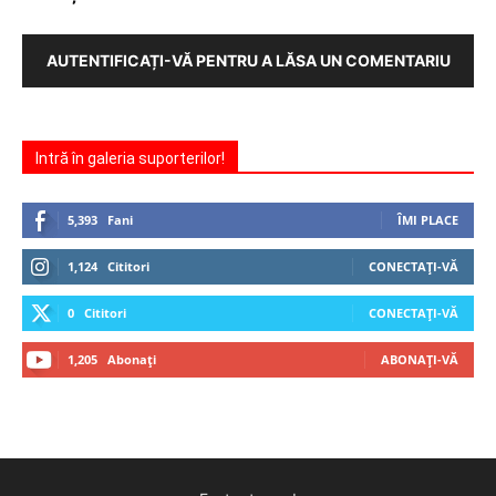
AUTENTIFICAȚI-VĂ PENTRU A LĂSA UN COMENTARIU
Intră în galeria suporterilor!
5,393
Fani
ÎMI PLACE
1,124
Cititori
CONECTAȚI-VĂ
0
Cititori
CONECTAȚI-VĂ
1,205
Abonați
ABONAȚI-VĂ