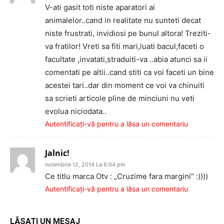
V-ati gasit toti niste aparatori ai
animalelor..cand in realitate nu sunteti decat
niste frustrati, invidiosi pe bunul altora! Treziti-
va fratilor! Vreti sa fiti mari,luati bacul,faceti o
facultate ,invatati,straduiti-va ..abia atunci sa ii
comentati pe altii..cand stiti ca voi faceti un bine
acestei tari..dar din moment ce voi va chinuiti
sa scrieti articole pline de minciuni nu veti
evolua niciodata..
Autentificați-vă pentru a lăsa un comentariu
Jalnic!
noiembrie 12, 2014 La 6:04 pm
Ce titlu marca Otv : „Cruzime fara margini” :))))
Autentificați-vă pentru a lăsa un comentariu
LĂSAȚI UN MESAJ