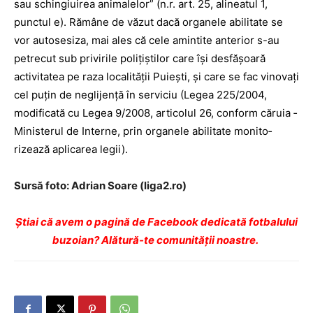
sau schingiuirea animalelor” (n.r. art. 25, alineatul 1,
punctul e). Rămâne de văzut dacă organele abilitate se
vor autosesiza, mai ales că cele amintite anterior s-au
petrecut sub privirile polițiștilor care își desfășoară
activitatea pe raza localității Puiești, și care se fac vinovați
cel puțin de neglijență în serviciu (Legea 225/2004,
modificată cu Legea 9/2008, articolul 26, conform căruia ­
Mi­nisterul de Interne, prin organele abilitate monito­
rizează aplicarea legii).
Sursă foto: Adrian Soare (liga2.ro)
Ştiai că avem o pagină de Facebook dedicată fotbalului
buzoian? Alătură-te comunității noastre.