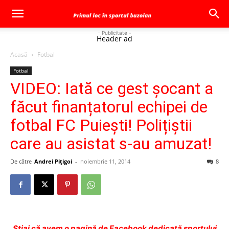
- Publicitate -
Header ad
Acasă
Fotbal
Fotbal
VIDEO: Iată ce gest șocant a
făcut finanțatorul echipei de
fotbal FC Puiești! Polițiștii
care au asistat s-au amuzat!
De către
Andrei Pițigoi
-
noiembrie 11, 2014
8
Ştiai că avem o pagină de Facebook dedicată sportului