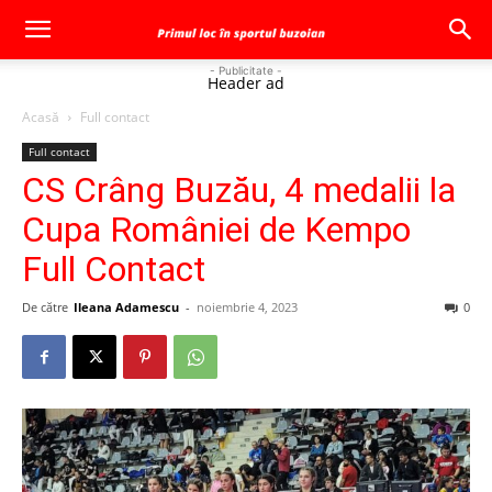
- Publicitate -
Header ad
Acasă
Full contact
Full contact
CS Crâng Buzău, 4 medalii la
Cupa României de Kempo
Full Contact
De către
Ileana Adamescu
-
noiembrie 4, 2023
0