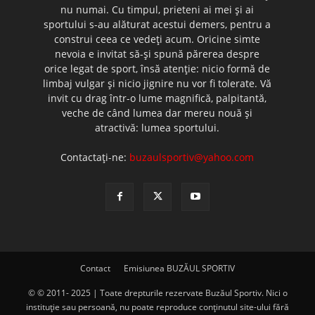
nu numai. Cu timpul, prieteni ai mei şi ai
sportului s-au alăturat acestui demers, pentru a
construi ceea ce vedeţi acum. Oricine simte
nevoia e invitat să-şi spună părerea despre
orice legat de sport, însă atenţie: nicio formă de
limbaj vulgar şi nicio jignire nu vor fi tolerate. Vă
invit cu drag într-o lume magnifică, palpitantă,
veche de când lumea dar mereu nouă şi
atractivă: lumea sportului.
Contactați-ne:
buzaulsportiv@yahoo.com
Contact
Emisiunea BUZĂUL SPORTIV
© © 2011- 2025 | Toate drepturile rezervate Buzăul Sportiv. Nici o
instituţie sau persoană, nu poate reproduce conţinutul site-ului fără