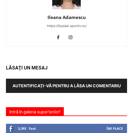
Ileana Adamescu
https://buzaul-sportiv.ro/
LĂSAȚI UN MESAJ
AUTENTIFICAȚI-VĂ PENTRU A LĂSA UN COMENTARIU
Intră în galeria suporterilor!
5,393
Fani
ÎMI PLACE