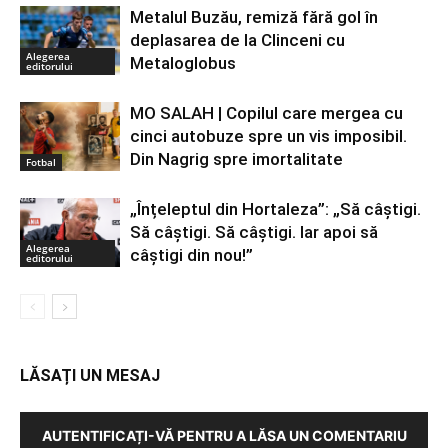
Metalul Buzău, remiză fără gol în
deplasarea de la Clinceni cu
Alegerea
Metaloglobus
editorului
MO SALAH | Copilul care mergea cu
cinci autobuze spre un vis imposibil.
Din Nagrig spre imortalitate
Fotbal
„Înțeleptul din Hortaleza”: „Să câștigi.
Să câștigi. Să câștigi. Iar apoi să
Alegerea
câștigi din nou!”
editorului
LĂSAȚI UN MESAJ
AUTENTIFICAȚI-VĂ PENTRU A LĂSA UN COMENTARIU