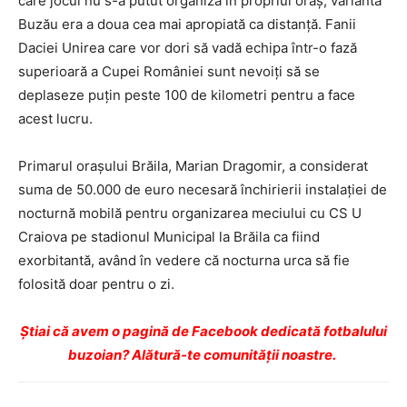
care jocul nu s-a putut organiza în propriul oraş, varianta
Buzău era a doua cea mai apropiată ca distanţă. Fanii
Daciei Unirea care vor dori să vadă echipa într-o fază
superioară a Cupei României sunt nevoiţi să se
deplaseze puţin peste 100 de kilometri pentru a face
acest lucru.
Primarul oraşului Brăila, Marian Dragomir, a considerat
suma de 50.000 de euro necesară închirierii instalaţiei de
nocturnă mobilă pentru organizarea meciului cu CS U
Craiova pe stadionul Municipal la Brăila ca fiind
exorbitantă, având în vedere că nocturna urca să fie
folosită doar pentru o zi.
Ştiai că avem o pagină de Facebook dedicată fotbalului
buzoian? Alătură-te comunității noastre.