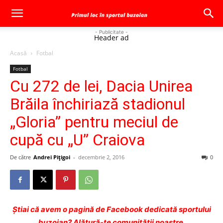
- Publicitate -
Header ad
Acasă
Fotbal
Fotbal
Cu 272 de lei, Dacia Unirea
Brăila închiriază stadionul
„Gloria” pentru meciul de
cupă cu „U” Craiova
De către
Andrei Pițigoi
-
decembrie 2, 2016
0
Ştiai că avem o pagină de Facebook dedicată sportului
buzoian? Alătură-te comunității noastre.