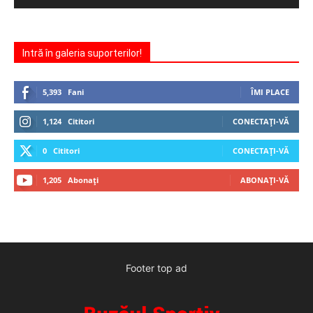
Intră în galeria suporterilor!
5,393
Fani
ÎMI PLACE
1,124
Cititori
CONECTAȚI-VĂ
0
Cititori
CONECTAȚI-VĂ
1,205
Abonați
ABONAȚI-VĂ
Footer top ad