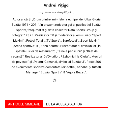
Andrei Pițigoi
http://www.andreipitigoi.ro
Autor al cărţii „Drum printre ani – Istoria echipei de fotbal Gloria
Buzău 1971 – 2011”. În prezent redactor şef al publicaţiei Buzăul
Sportiv, fotojurnalist şi data collector Data Sports Group şi
fotograf 123RF. Realizator TV şi moderator al emisiunilor "Sport
Maxim", „Fotbal Total”, „TV Sport”, „Eurofotbal”, „Sport Maxim”,
„Arena sportivă” şi „Zona neutră”. Prezentator al emisiunilor „În
spatele uşilor de restaurant”, „Tainele pensiunii” şi "Bilet de
vacanţă". Realizator al DVD-urilor „Războinicii la Ciuta”, „Meciuri
de poveste” şi „Palatul Comunal, simbol al Buzăului”. Peste 200
de evenimente sportive comentate (din fotbal, handbal şi futsal).
Manager "Buzăul Sportiv" & "Agora Buzau".
ARTICOLE SIMILARE
DE LA ACELAȘI AUTOR