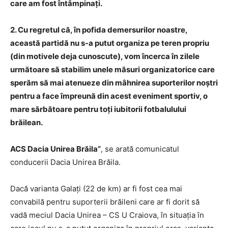
care am fost întâmpinaţi.
2. Cu regretul că, în pofida demersurilor noastre,
această partidă nu s-a putut organiza pe teren propriu
(din motivele deja cunoscute), vom încerca în zilele
următoare să stabilim unele măsuri organizatorice care
sperăm să mai atenueze din mâhnirea suporterilor noştri
pentru a face împreună din acest eveniment sportiv, o
mare sărbătoare pentru toţi iubitorii fotbalulului
brăilean.
ACS Dacia Unirea Brăila”
, se arată comunicatul
conducerii Dacia Unirea Brăila.
Dacă varianta Galaţi (22 de km) ar fi fost cea mai
convabilă pentru suporterii brăileni care ar fi dorit să
vadă meciul Dacia Unirea – CS U Craiova, în situaţia în