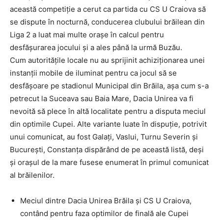
această competiţie a cerut ca partida cu CS U Craiova să
se dispute în nocturnă, conducerea clubului brăilean din
Liga 2 a luat mai multe oraşe în calcul pentru
desfăşurarea jocului şi a ales până la urmă Buzău.
Cum autorităţile locale nu au sprijinit achiziţionarea unei
instanţii mobile de iluminat pentru ca jocul să se
desfăşoare pe stadionul Municipal din Brăila, aşa cum s-a
petrecut la Suceava sau Baia Mare, Dacia Unirea va fi
nevoită să plece în altă localitate pentru a disputa meciul
din optimile Cupei. Alte variante luate în dispuţie, potrivit
unui comunicat, au fost Galaţi, Vaslui, Turnu Severin şi
Bucureşti, Constanţa dispărând de pe această listă, deşi
şi oraşul de la mare fusese enumerat în primul comunicat
al brăilenilor.
Meciul dintre Dacia Unirea Brăila şi CS U Craiova,
contând pentru faza optimilor de finală ale Cupei