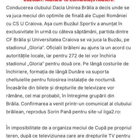
Conducerea clubului Dacia Unirea Brăila a decis unde se
va juca meciul din optimile de finală ale Cupei României
cu CS U Craiova. Aşa cum Buzăul Sportiv a anunţat în
exclusivitate în urmă cu câteva săptămâni, partida dintre
CF Brăila şi Universitatea Craiova se va juca la Buzău, pe
stadionul „Gloria”. Oficialii brăileni au ajuns la un acord cu
autorităţile locale, iar pentru 272 de lei vor închiria
stadionul „Gloria” pentru două ore. Pe lângă costurile de
închiriere, formaţia de lângă Dunăre va suporta
cheltuielile pentru folosirea instalaţie de nocturnă.
Încasările din bilete şi drepturile de televizare vor
rămâne, cel mai probabil, în întregime grupării din
Brăila. Confirmarea a venit printr-un comunicat al clubului
brăilean, reprodus Sorin Pană pentru site-ul liga2.ro:
În imposibilitate de a organiza meciul de Cupă pe propriul
teren, după ce televiziunea care are drepturile TV pentru