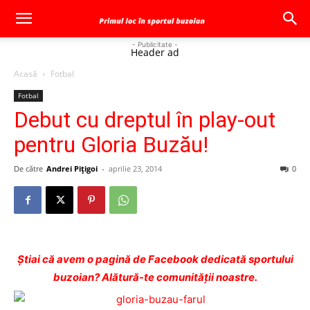
- Publicitate -
Header ad
Acasă
Fotbal
Fotbal
Debut cu dreptul în play-out
pentru Gloria Buzău!
De către
Andrei Pițigoi
-
aprilie 23, 2014
0
Ştiai că avem o pagină de Facebook dedicată sportului
buzoian? Alătură-te comunității noastre.