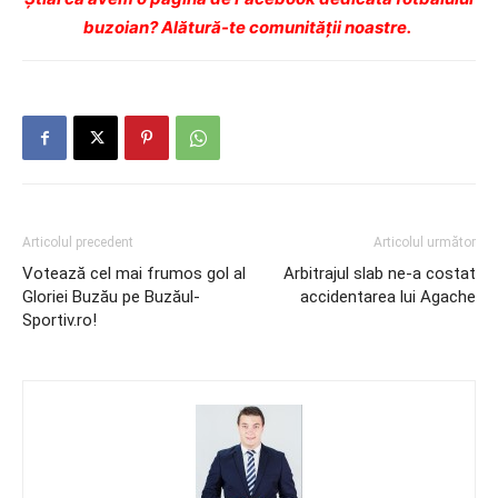
buzoian? Alătură-te comunității noastre.
Articolul precedent
Articolul următor
Votează cel mai frumos gol al
Arbitrajul slab ne-a costat
Gloriei Buzău pe Buzăul-
accidentarea lui Agache
Sportiv.ro!