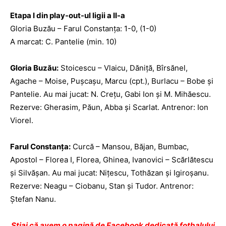
Etapa I din play-out-ul ligii a II-a
Gloria Buzău – Farul Constanţa: 1-0, (1-0)
A marcat: C. Pantelie (min. 10)
Gloria Buzău:
Stoicescu – Vlaicu, Dăniţă, Bîrsănel,
Agache – Moise, Puşcaşu, Marcu (cpt.), Burlacu – Bobe şi
Pantelie. Au mai jucat: N. Creţu, Gabi Ion şi M. Mihăescu.
Rezerve: Gherasim, Păun, Abba şi Scarlat. Antrenor: Ion
Viorel.
Farul Constanţa:
Curcă – Mansou, Băjan, Bumbac,
Apostol – Florea I, Florea, Ghinea, Ivanovici – Scărlătescu
şi Silvăşan. Au mai jucat: Niţescu, Tothăzan şi Igiroşanu.
Rezerve: Neagu – Ciobanu, Stan şi Tudor. Antrenor:
Ştefan Nanu.
Ştiai că avem o pagină de Facebook dedicată fotbalului