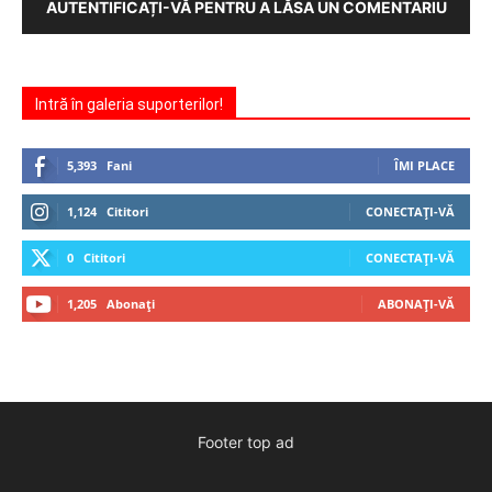
AUTENTIFICAȚI-VĂ PENTRU A LĂSA UN COMENTARIU
Intră în galeria suporterilor!
5,393
Fani
ÎMI PLACE
1,124
Cititori
CONECTAȚI-VĂ
0
Cititori
CONECTAȚI-VĂ
1,205
Abonați
ABONAȚI-VĂ
Footer top ad