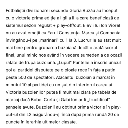
Fotbaliştii divizionarei secunde Gloria Buzău au început
cu o victorie prima ediţie a ligii a II-a care beneficiază de
sistemul sezon regulat + play-off/out. Elevii lui Ion Viorel
nu au avut emoţii cu Farul Constanţa, Marcu şi Compania
învingându-i pe „marinari” cu 1 la 0. Lucrurile au stat mult
mai bine pentru gruparea buzoiană decât o arată scorul
final, unul minicinos având în vedere sumedenia de ocazii
ratate de trupa buzoiană. „Lupul” Pantelie a înscris unicul
gol al partidei disputate pe o ploaie rece în faţa a puţin
peste 500 de spectatori. Atacantul buzoian a marcat în
minutul 10 al partidei cu un şut din interiorul careului.
Victoria buzoienilor putea fi mult mai clară pe tabela de
marcaj dacă Bobe, Creţu şi Gabi Ion ar fi „fructificat”
şansele avute. Buzoienii au obţinut prima victorie în play-
out-ul din L2 asigurându-şi încă după prima rundă 20 de
puncte în ierarhia ultimelor clasate.