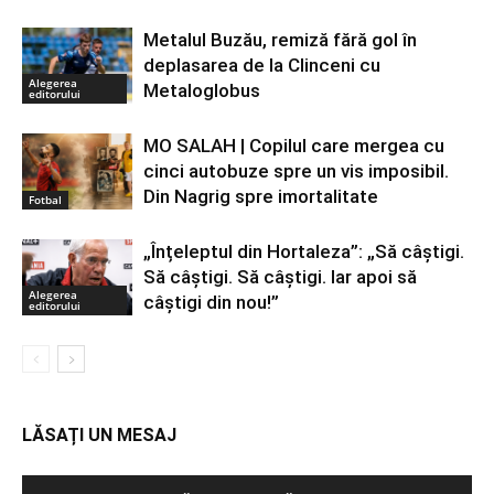
Metalul Buzău, remiză fără gol în
deplasarea de la Clinceni cu
Alegerea
Metaloglobus
editorului
MO SALAH | Copilul care mergea cu
cinci autobuze spre un vis imposibil.
Din Nagrig spre imortalitate
Fotbal
„Înțeleptul din Hortaleza”: „Să câștigi.
Să câștigi. Să câștigi. Iar apoi să
Alegerea
câștigi din nou!”
editorului
LĂSAȚI UN MESAJ