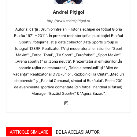
Andrei Pițigoi
http://www.andreipitigoi.ro
Autor al cărţii „Drum printre ani – Istoria echipei de fotbal Gloria
Buzău 1971 – 2011”. În prezent redactor şef al publicaţiei Buzăul
Sportiv, fotojurnalist şi data collector Data Sports Group şi
fotograf 123RF. Realizator TV şi moderator al emisiunilor "Sport
Maxim", „Fotbal Total”, „TV Sport”, „Eurofotbal”, „Sport Maxim”,
„Arena sportivă” şi „Zona neutră”. Prezentator al emisiunilor „În
spatele uşilor de restaurant”, „Tainele pensiunii” şi "Bilet de
vacanţă". Realizator al DVD-urilor „Războinicii la Ciuta”, „Meciuri
de poveste” şi „Palatul Comunal, simbol al Buzăului”. Peste 200
de evenimente sportive comentate (din fotbal, handbal şi futsal).
Manager "Buzăul Sportiv" & "Agora Buzau".
ARTICOLE SIMILARE
DE LA ACELAȘI AUTOR