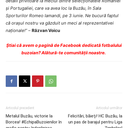
detalii privitoare la meciul dintre selecţionatele României
şi Portugaliei, care va avea loc la Buzău, în Sala
Sporturilor Romeo Iamandi, pe 3 iunie. Ne bucură faptul
că oraşul nostru va găzduit un meci al reprezentativei
naţionale!”
–
Răzvan Voicu
Ştiai că avem o pagină de Facebook dedicată fotbalului
buzoian? Alătură-te comunității noastre.
Articolul precedent
Articolul următor
Metalul Buzău, victorie la
Felicitări, băieţi! HC Buzău, la
Borcea! #EchipaBuzoienilor în
un pas de barajul pentru Liga