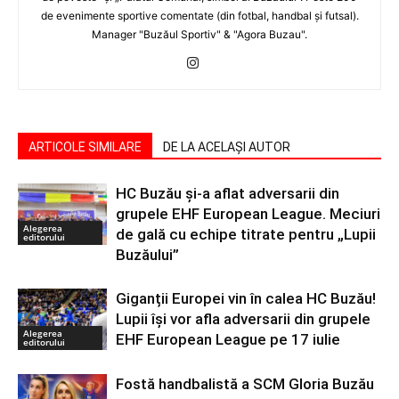
de evenimente sportive comentate (din fotbal, handbal şi futsal).
Manager "Buzăul Sportiv" & "Agora Buzau".
ARTICOLE SIMILARE
DE LA ACELAȘI AUTOR
HC Buzău și-a aflat adversarii din
grupele EHF European League. Meciuri
Alegerea
de gală cu echipe titrate pentru „Lupii
editorului
Buzăului”
Giganții Europei vin în calea HC Buzău!
Lupii își vor afla adversarii din grupele
Alegerea
EHF European League pe 17 iulie
editorului
Fostă handbalistă a SCM Gloria Buzău