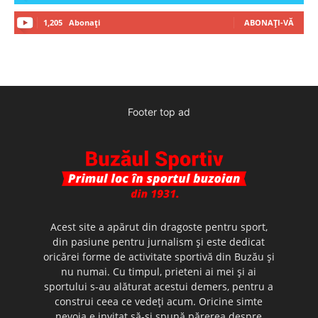
1,205
Abonați
ABONAȚI-VĂ
Footer top ad
Acest site a apărut din dragoste pentru sport,
din pasiune pentru jurnalism şi este dedicat
oricărei forme de activitate sportivă din Buzău şi
nu numai. Cu timpul, prieteni ai mei şi ai
sportului s-au alăturat acestui demers, pentru a
construi ceea ce vedeţi acum. Oricine simte
nevoia e invitat să-şi spună părerea despre