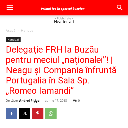
- Publicitate -
Header ad
Acasă
Handbal
Handbal
Delegaţie FRH la Buzău
pentru meciul „naţionalei”! |
Neagu şi Compania înfruntă
Portugalia în Sala Sp.
„Romeo Iamandi”
De către
Andrei Pițigoi
-
aprilie 17, 2018
0