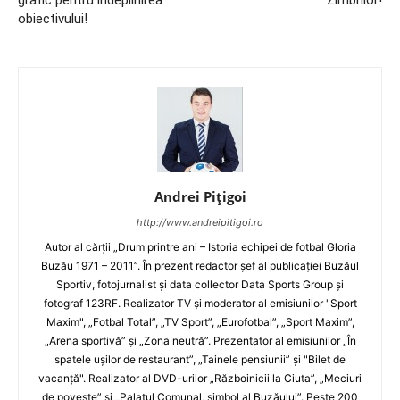
grafic pentru îndeplinirea
Zimbrilor!
obiectivului!
Andrei Pițigoi
http://www.andreipitigoi.ro
Autor al cărţii „Drum printre ani – Istoria echipei de fotbal Gloria
Buzău 1971 – 2011”. În prezent redactor şef al publicaţiei Buzăul
Sportiv, fotojurnalist şi data collector Data Sports Group şi
fotograf 123RF. Realizator TV şi moderator al emisiunilor "Sport
Maxim", „Fotbal Total”, „TV Sport”, „Eurofotbal”, „Sport Maxim”,
„Arena sportivă” şi „Zona neutră”. Prezentator al emisiunilor „În
spatele uşilor de restaurant”, „Tainele pensiunii” şi "Bilet de
vacanţă". Realizator al DVD-urilor „Războinicii la Ciuta”, „Meciuri
de poveste” şi „Palatul Comunal, simbol al Buzăului”. Peste 200