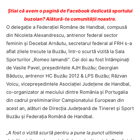
Ştiai că avem o pagină de Facebook dedicată sportului
buzoian? Alătură-te comunității noastre.
O delegaţie a Federaţiei Române de Handbal, compusă
din Nicoleta Alexandrescu, antrenor federal sector
feminin şi Decebal Arnăutu, secretarul federal al FRH s-a
aflat zilele trecute la Buzău, într-o scurtă vizită la Sala
Sporturilor „Romeo Iamandi”. Cei doi au fost întâmpinaţi
de Vasile Pavel, preşedintele AJH Buzău; Georgian
Băducu, antrenor HC Buzău 2012 & LPS Buzău; Răzvan
Voicu, vicepreşedintele Asociaţiei Judeţene de Handbal,
co-organizator al meciului dintre România şi Portugalia
din cadrul preliminariilor Campionatului European din
acest an, alături de Direcţia Judeţeană de Tineret şi Sport
Buzău şi Federaţia Română de Handbal.
„A fost o vizită scurtă pentru a pune la punct ultimele