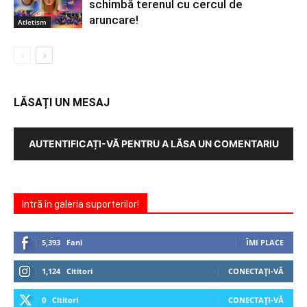
schimbă terenul cu cercul de
aruncare!
Atletism
LĂSAȚI UN MESAJ
AUTENTIFICAȚI-VĂ PENTRU A LĂSA UN COMENTARIU
Intră în galeria suporterilor!
5,393
Fani
ÎMI PLACE
1,124
Cititori
CONECTAȚI-VĂ
0
Cititori
CONECTAȚI-VĂ