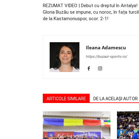
REZUMAT VIDEO | Debut cu dreptul în Antalya!
Gloria Buzău se impune, cu noroc, în fața turci
de la Kastamonuspor, scor: 2-1!
Ileana Adamescu
https://buzaul-sportiv.ro/
ARTICOLE SIMILARE
DE LA ACELAȘI AUTOR