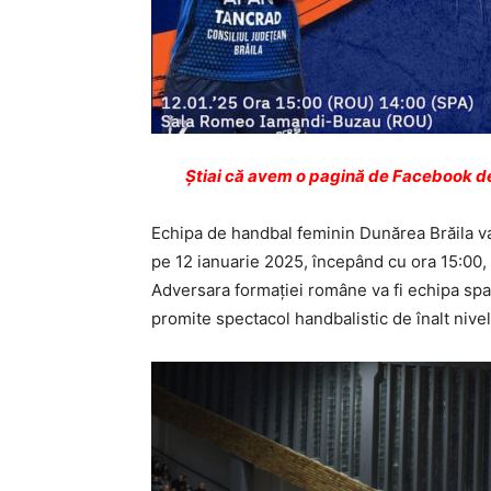
Ştiai că avem o pagină de Facebook de
Echipa de handbal feminin Dunărea Brăila v
pe 12 ianuarie 2025, începând cu ora 15:00,
Adversara formației române va fi echipa sp
promite spectacol handbalistic de înalt nivel