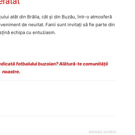
eratat
ui atât din Brăila, cât și din Buzău, într-o atmosferă
eniment de neuitat. Fanii sunt invitați să fie parte din
usțină echipa cu entuziasm.
dicată fotbalului buzoian? Alătură-te comunității
noastre.
Articolul următor