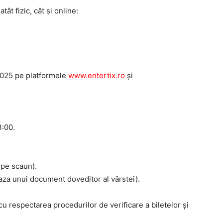
tât fizic, cât și online:
 2025 pe platformele
www.entertix.ro
și
3:00.
c pe scaun).
 baza unui document doveditor al vârstei).
 cu respectarea procedurilor de verificare a biletelor și