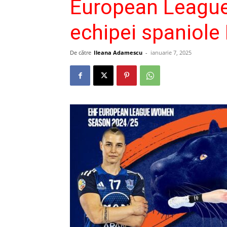
European League
echipei spaniole
De către
Ileana Adamescu
-
ianuarie 7, 2025