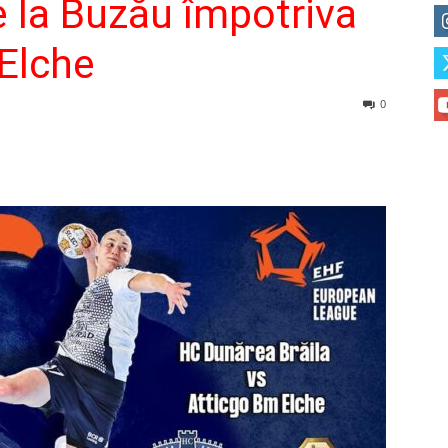
 la Buzău împotriva
 Elche
0