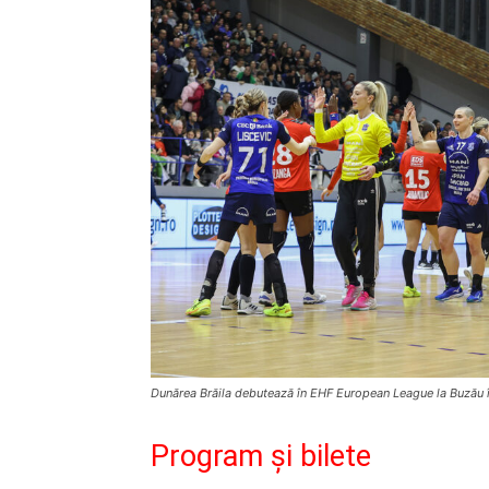
Dunărea Brăila debutează în EHF European League la Buzău 
Program și bilete