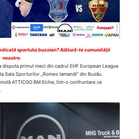
dicată sportului buzoian? Alătură-te comunității
noastre.
a disputa primul meci din cadrul EHF European League
 la Sala Sporturilor „Romeo Iamandi” din Buzău.
aniolă ATTICGO BM Elche, într-o confruntare ce
.