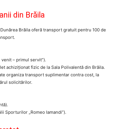
nii din Brăila
l Dunărea Brăila oferă transport gratuit pentru 100 de
ansport.
 venit – primul servit”).
t achiziționat fizic de la Sala Polivalentă din Brăila.
ate organiza transport suplimentar contra cost, la
ul solicitărilor.
ntă).
lii Sporturilor „Romeo Iamandi”).