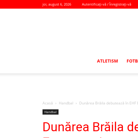
joi, august 6, 2026
Autentificați-vă / Înregistrați-vă
ATLETISM
FOTB
Acasă
Handbal
Dunărea Brăila debutează în EHF E
Handbal
Dunărea Brăila d