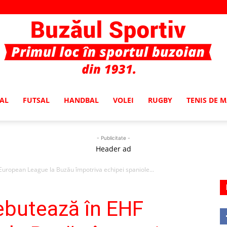
AL
FUTSAL
HANDBAL
VOLEI
RUGBY
TENIS DE 
Buzaul
- Publicitate -
Header ad
uropean League la Buzău împotriva echipei spaniole...
Sportiv
ebutează în EHF