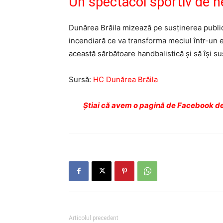
Un spectacol sportiv de n
Dunărea Brăila mizează pe susținerea publicul
incendiară ce va transforma meciul într-un ev
această sărbătoare handbalistică și să își s
Sursă:
HC Dunărea Brăila
Ştiai că avem o pagină de Facebook de
Articolul precedent