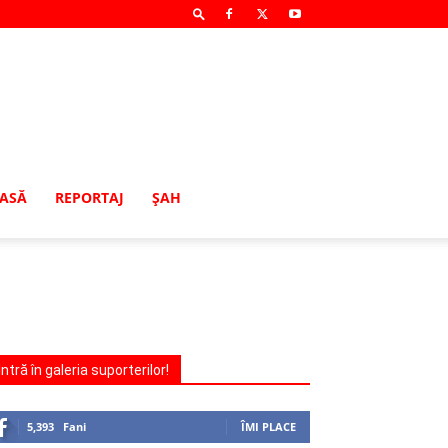
MASĂ
REPORTAJ
ŞAH
Intră în galeria suporterilor!
5,393
Fani
ÎMI PLACE