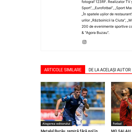
fotograf 123RF. Realizator TV ş
Sport”, „Eurofotbal”, „Sport Ma
„În spatele uşilor de restaurant
urilor „Războinicii la Ciuta”, 
200 de evenimente sportive com
& "Agora Buzau".
ARTICOLE SIMILARE
DE LA ACELAȘI AUTOR
Alegerea editorului
Fotbal
Metalul Buzău, remiză fără gol în
MO SALAH |