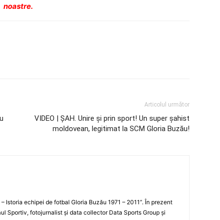
noastre.
Articolul următor
cu
VIDEO | ŞAH. Unire şi prin sport! Un super şahist
moldovean, legitimat la SCM Gloria Buzău!
i – Istoria echipei de fotbal Gloria Buzău 1971 – 2011”. În prezent
ul Sportiv, fotojurnalist şi data collector Data Sports Group şi