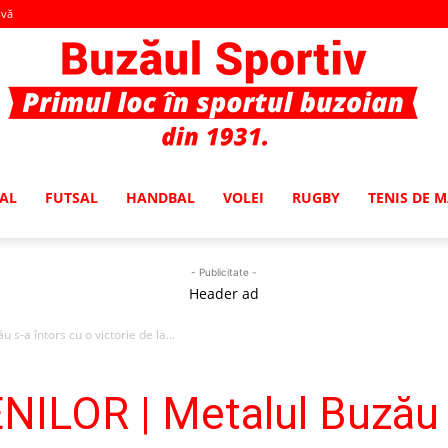
-vă
AL
FUTSAL
HANDBAL
VOLEI
RUGBY
TENIS DE 
Buzaul
- Publicitate -
Header ad
-a întors cu o victorie de la...
Sportiv
ILOR | Metalul Buzău s