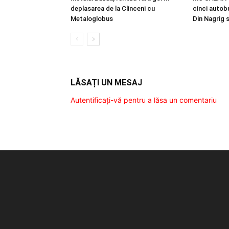
deplasarea de la Clinceni cu
cinci autobu
Metaloglobus
Din Nagrig 
LĂSAȚI UN MESAJ
Autentificați-vă pentru a lăsa un comentariu