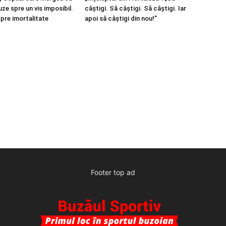
ze spre un vis imposibil.
câștigi. Să câștigi. Să câștigi. Iar
spre imortalitate
apoi să câștigi din nou!”
Footer top ad