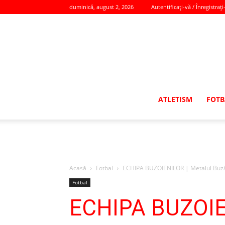
duminică, august 2, 2026
Autentificați-vă / Înregistrați
ATLETISM
FOTB
Acasă
Fotbal
ECHIPA BUZOIENILOR | Metalul Buzău s
Fotbal
ECHIPA BUZOIEN