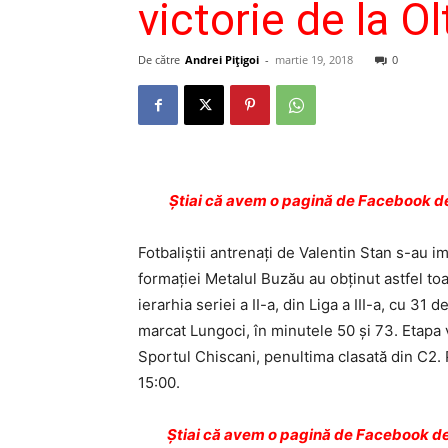
victorie de la Ol
De către
Andrei Pițigoi
-
martie 19, 2018
0
Ştiai că avem o pagină de Facebook de
Fotbaliştii antrenaţi de Valentin Stan s-au im
formaţiei Metalul Buzău au obţinut astfel toa
ierarhia seriei a II-a, din Liga a III-a, cu 3
marcat Lungoci, în minutele 50 şi 73. Etapa 
Sportul Chiscani, penultima clasată din C2. 
15:00.
Ştiai că avem o pagină de Facebook de