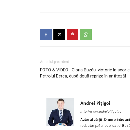
Articolul precedent
FOTO & VIDEO | Gloria Buzău, victorie la scor 
Petrolul Berca, după două reprize în antiteză!
Andrei Pițigoi
http://www.andreipitigoi.ro
Autor al cărţii „Drum printre an
redactor şef al publicaţiei Buză