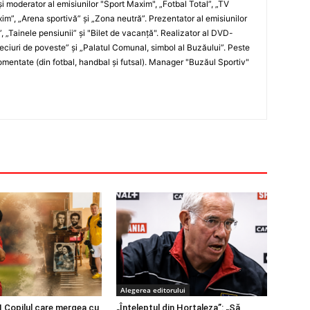
i moderator al emisiunilor "Sport Maxim", „Fotbal Total”, „TV
xim”, „Arena sportivă” şi „Zona neutră”. Prezentator al emisiunilor
”, „Tainele pensiunii” şi "Bilet de vacanţă". Realizator al DVD-
„Meciuri de poveste” şi „Palatul Comunal, simbol al Buzăului”. Peste
entate (din fotbal, handbal şi futsal). Manager "Buzăul Sportiv"
Alegerea editorului
 Copilul care mergea cu
„Înțeleptul din Hortaleza”: „Să