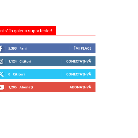
Intră în galeria suporterilor!
5,393
Fani
ÎMI PLACE
1,124
Cititori
CONECTAȚI-VĂ
0
Cititori
CONECTAȚI-VĂ
1,205
Abonați
ABONAȚI-VĂ