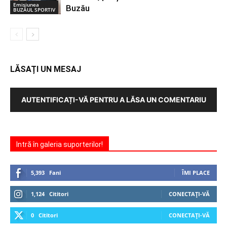
Emisiunea
Buzău
BUZĂUL SPORTIV
LĂSAȚI UN MESAJ
AUTENTIFICAȚI-VĂ PENTRU A LĂSA UN COMENTARIU
Intră în galeria suporterilor!
5,393
Fani
ÎMI PLACE
1,124
Cititori
CONECTAȚI-VĂ
0
Cititori
CONECTAȚI-VĂ