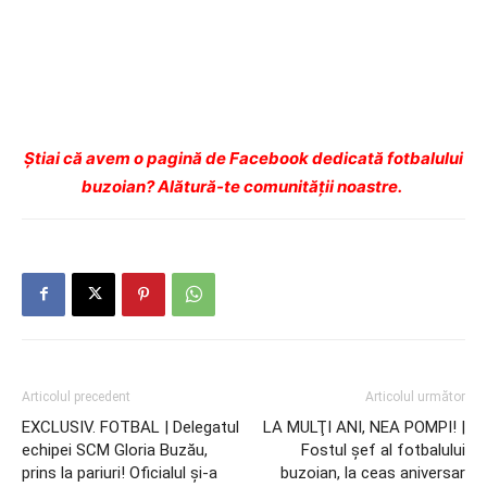
Ştiai că avem o pagină de Facebook dedicată fotbalului
buzoian? Alătură-te comunității noastre.
Articolul precedent
Articolul următor
EXCLUSIV. FOTBAL | Delegatul
LA MULŢI ANI, NEA POMPI! |
echipei SCM Gloria Buzău,
Fostul şef al fotbalului
prins la pariuri! Oficialul şi-a
buzoian, la ceas aniversar