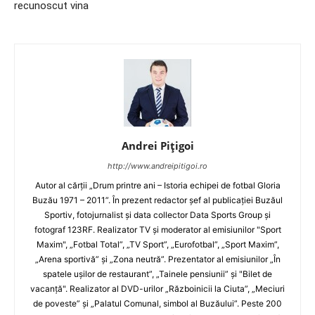
recunoscut vina
Andrei Pițigoi
http://www.andreipitigoi.ro
Autor al cărţii „Drum printre ani – Istoria echipei de fotbal Gloria
Buzău 1971 – 2011”. În prezent redactor şef al publicaţiei Buzăul
Sportiv, fotojurnalist şi data collector Data Sports Group şi
fotograf 123RF. Realizator TV şi moderator al emisiunilor "Sport
Maxim", „Fotbal Total”, „TV Sport”, „Eurofotbal”, „Sport Maxim”,
„Arena sportivă” şi „Zona neutră”. Prezentator al emisiunilor „În
spatele uşilor de restaurant”, „Tainele pensiunii” şi "Bilet de
vacanţă". Realizator al DVD-urilor „Războinicii la Ciuta”, „Meciuri
de poveste” şi „Palatul Comunal, simbol al Buzăului”. Peste 200