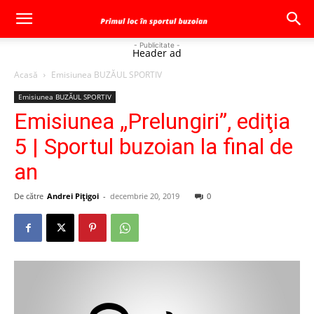
- Publicitate -
Header ad
Acasă
Emisiunea BUZĂUL SPORTIV
Emisiunea BUZĂUL SPORTIV
Emisiunea „Prelungiri”, ediţia
5 | Sportul buzoian la final de
an
De către
Andrei Pițigoi
-
decembrie 20, 2019
0