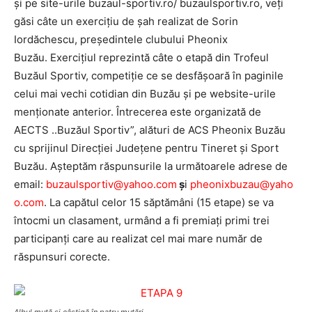
şi pe site-urile buzaul-sportiv.ro/ buzaulsportiv.ro, veţi
găsi câte un exerciţiu de şah realizat de Sorin
Iordăchescu, preşedintele clubului Pheonix
Buzău. Exerciţiul reprezintă câte o etapă din Trofeul
Buzăul Sportiv, competiţie ce se desfăşoară în paginile
celui mai vechi cotidian din Buzău şi pe website-urile
menţionate anterior. Întrecerea este organizată de
AECTS ..Buzăul Sportiv”, alături de ACS Pheonix Buzău
cu sprijinul Direcţiei Judeţene pentru Tineret şi Sport
Buzău. Aşteptăm răspunsurile la următoarele adrese de
email:
buzaulsportiv@yahoo.com
ş
i
pheonixbuzau@yaho
o.com
. La capătul celor 15 săptămâni (15 etape) se va
întocmi un clasament, urmând a fi premiaţi primi trei
participanţi care au realizat cel mai mare număr de
răspunsuri corecte.