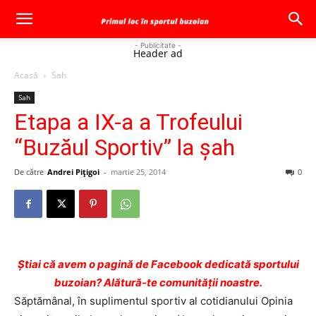
- Publicitate -
Header ad
Acasă
Sah
Sah
Etapa a IX-a a Trofeului
“Buzăul Sportiv” la şah
De către
Andrei Pițigoi
-
martie 25, 2014
0
Ştiai că avem o pagină de Facebook dedicată sportului
buzoian? Alătură-te comunității noastre.
Săptămânal, în suplimentul sportiv al cotidianului Opinia