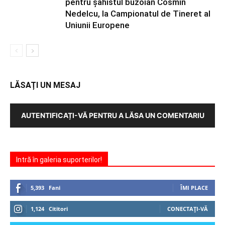
pentru şahistul buzoian Cosmin
Nedelcu, la Campionatul de Tineret al
Uniunii Europene
LĂSAȚI UN MESAJ
AUTENTIFICAȚI-VĂ PENTRU A LĂSA UN COMENTARIU
Intră în galeria suporterilor!
5,393
Fani
ÎMI PLACE
1,124
Cititori
CONECTAȚI-VĂ