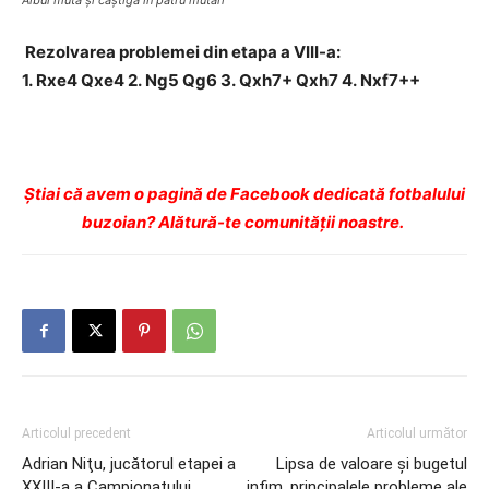
Albul mută şi câştigă în patru mutări
Rezolvarea problemei din etapa a VIII-a:
1.
Rxe4
Qxe4
2.
Ng5
Qg6
3.
Qxh7+
Qxh7
4.
Nxf7++
Ştiai că avem o pagină de Facebook dedicată fotbalului
buzoian? Alătură-te comunității noastre.
Articolul precedent
Articolul următor
Adrian Niţu, jucătorul etapei a
Lipsa de valoare şi bugetul
XXIII-a a Campionatului
infim, principalele probleme ale