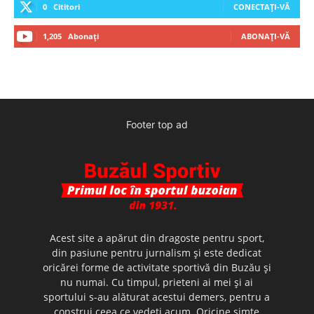
0
Cititori
CONECTAȚI-VĂ
1,205
Abonați
ABONAȚI-VĂ
Footer top ad
Acest site a apărut din dragoste pentru sport,
din pasiune pentru jurnalism şi este dedicat
oricărei forme de activitate sportivă din Buzău şi
nu numai. Cu timpul, prieteni ai mei şi ai
sportului s-au alăturat acestui demers, pentru a
construi ceea ce vedeţi acum. Oricine simte