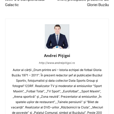
Galactic
Gloriei Buzău
Andrei Pițigoi
http://www.andreipitigoi.ro
Autor al cărţii „Drum printre ani – Istoria echipei de fotbal Gloria
Buzău 1971 – 2011”. În prezent redactor şef al publicaţiei Buzăul
Sportiv, fotojurnalist şi data collector Data Sports Group şi
fotograf 123RF. Realizator TV şi moderator al emisiunilor "Sport
Maxim", „Fotbal Total”, „TV Sport”, „Eurofotbal”, „Sport Maxim”,
„Arena sportivă” şi „Zona neutră”. Prezentator al emisiunilor „În
spatele uşilor de restaurant”, „Tainele pensiunii” şi "Bilet de
vacanţă". Realizator al DVD-urilor „Războinicii la Ciuta”, „Meciuri
de poveste” şi „Palatul Comunal, simbol al Buzăului”. Peste 200