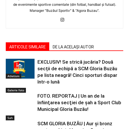
de evenimente sportive comentate (din fotbal, handbal şi futsal).
Manager "Buzăul Sportiv" & "Agora Buzau".
ARTICOLE SIMILARE
DE LA ACELAȘI AUTOR
EXCLUSIV! Se strică jucăria? Două
secții de echipă a SCM Gloria Buzău
pe lista neagră! Cinci sporturi dispar
Atletism
într-o lună
Galerie foto
FOTO. REPORTAJ | Un an de la
înfiinţarea secţiei de şah a Sport Club
Municipal Gloria Buzău!
Sah
SCM GLORIA BUZĂU | Aur şi bronz