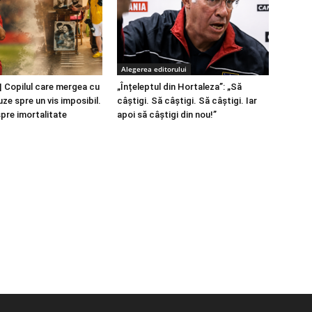
Alegerea editorului
 Copilul care mergea cu
„Înțeleptul din Hortaleza”: „Să
ze spre un vis imposibil.
câștigi. Să câștigi. Să câștigi. Iar
spre imortalitate
apoi să câștigi din nou!”