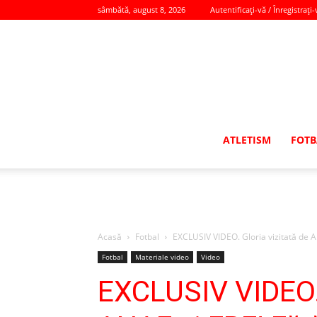
sâmbătă, august 8, 2026
Autentificați-vă / Înregistrați-
ATLETISM
FOTB
Acasă
Fotbal
EXCLUSIV VIDEO. Gloria vizitată de AN
Fotbal
Materiale video
Video
EXCLUSIV VIDEO. 