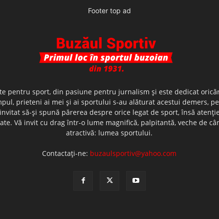
Footer top ad
te pentru sport, din pasiune pentru jurnalism şi este dedicat oricăr
ul, prieteni ai mei şi ai sportului s-au alăturat acestui demers, p
nvitat să-şi spună părerea despre orice legat de sport, însă atenţi
olerate. Vă invit cu drag într-o lume magnifică, palpitantă, veche de
atractivă: lumea sportului.
Contactați-ne:
buzaulsportiv@yahoo.com