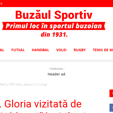
vă
AL
FUTSAL
HANDBAL
VOLEI
RUGBY
TENIS DE 
Buzaul
- Publicitate -
Header ad
AF şi FRF! Fără „blaturi” în Crâng!
Sportiv
Gloria vizitată de