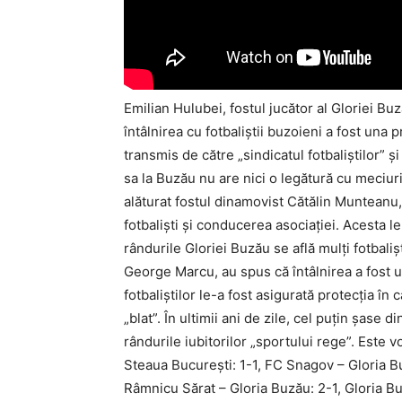
Emilian Hulubei, fostul jucător al Gloriei B
întâlnirea cu fotbaliştii buzoieni a fost una 
transmis de către „sindicatul fotbaliştilor” şi
sa la Buzău nu are nici o legătură cu meciuri
alăturat fostul dinamovist Cătălin Munteanu, 
fotbalişti şi conducerea asociaţiei. Acesta le-
rândurile Gloriei Buzău se află mulţi fotbaliş
George Marcu, au spus că întâlnirea a fost 
fotbaliştilor le-a fost asigurată protecţia în
„blat”. În ultimii ani de zile, cel puţin şase 
rândurile iubitorilor „sportului rege”. Este
Steaua Bucureşti: 1-1, FC Snagov – Gloria B
Râmnicu Sărat – Gloria Buzău: 2-1, Gloria Bu