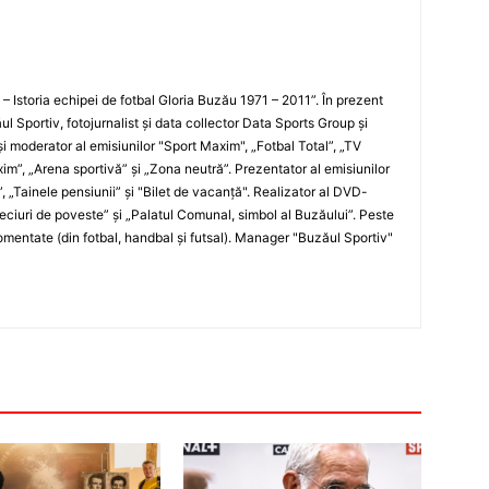
i – Istoria echipei de fotbal Gloria Buzău 1971 – 2011”. În prezent
ul Sportiv, fotojurnalist şi data collector Data Sports Group şi
i moderator al emisiunilor "Sport Maxim", „Fotbal Total”, „TV
xim”, „Arena sportivă” şi „Zona neutră”. Prezentator al emisiunilor
”, „Tainele pensiunii” şi "Bilet de vacanţă". Realizator al DVD-
„Meciuri de poveste” şi „Palatul Comunal, simbol al Buzăului”. Peste
entate (din fotbal, handbal şi futsal). Manager "Buzăul Sportiv"