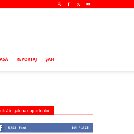
MASĂ
REPORTAJ
ŞAH
Intră în galeria suporterilor!
5,393
Fani
ÎMI PLACE