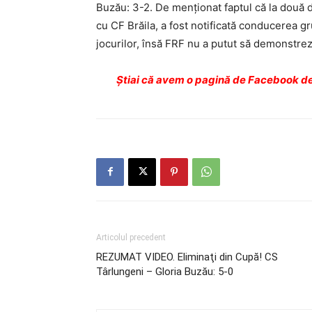
Buzău: 3-2. De menţionat faptul că la două d
cu CF Brăila, a fost notificată conducerea g
jocurilor, însă FRF nu a putut să demonstre
Ştiai că avem o pagină de Facebook de
Articolul precedent
REZUMAT VIDEO. Eliminaţi din Cupă! CS
Târlungeni – Gloria Buzău: 5-0