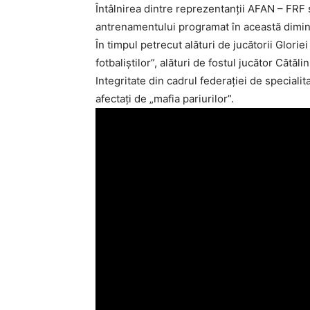
Întâlnirea dintre reprezentanţii AFAN – FRF ş
antrenamentului programat în această dimine
În timpul petrecut alături de jucătorii Glori
fotbaliştilor”, alături de fostul jucător Căt
Integritate din cadrul federaţiei de specialit
afectaţi de „mafia pariurilor”.