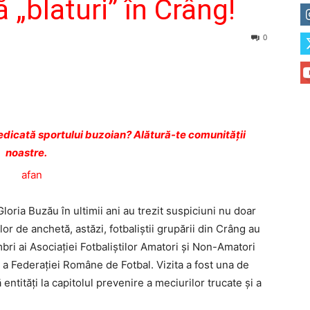
 „blaturi” în Crâng!
0
dicată sportului buzoian? Alătură-te comunității
noastre.
oria Buzău în ultimii ani au trezit suspiciuni nu doar
elor de anchetă, astăzi, fotbaliştii grupării din Crâng au
bri ai Asociaţiei Fotbaliştilor Amatori şi Non-Amatori
 a Federaţiei Române de Fotbal. Vizita a fost una de
entităţi la capitolul prevenire a meciurilor trucate şi a