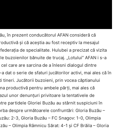
uzău, în prezent conducătorul AFAN consideră că
productivă şi că aceştia au fost receptiv la mesajul
 federaţia de specialitate. Hulubei a precizat că vizita
le buzoienilor bănuite de trucaj. „Lotului” AFAN i s-a
cel care are sarcina de a înlesni dialogul dintre
a dat o serie de sfaturi jucătorilor activi, mai ales că în
ti tineri. Jucătorii buzoieni, prin vocea căptianului
una productivă pentru ambele părţi, mai ales că
 cazul unor denunţuri privitoare la tentativele de
dintre partidele Gloriei Buzău au stârnit suspiciuni în
 vorba despre următoarele confruntări: Gloria Buzău –
uzău: 2-3, Gloria Buzău – FC Snagov: 1-0, Olimpia
zău – Olimpia Râmnicu Sărat: 4-1 şi CF Brăila – Gloria