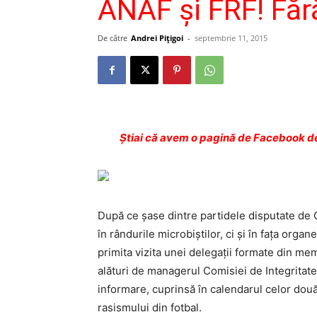
ANAF şi FRF! Fără
De către
Andrei Pițigoi
-
septembrie 11, 2015
Ştiai că avem o pagină de Facebook de
După ce şase dintre partidele disputate de Gl
în rândurile microbiştilor, ci şi în faţa organ
primita vizita unei delegaţii formate din mem
alături de managerul Comisiei de Integritate
informare, cuprinsă în calendarul celor două 
rasismului din fotbal.