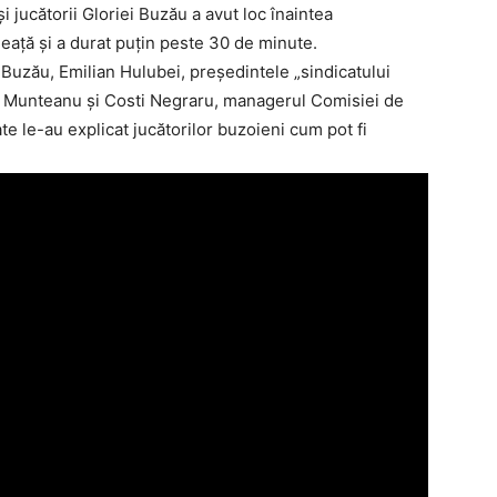
i jucătorii Gloriei Buzău a avut loc înaintea
aţă şi a durat puţin peste 30 de minute.
ei Buzău, Emilian Hulubei, preşedintele „sindicatului
ălin Munteanu şi Costi Negraru, managerul Comisiei de
ate le-au explicat jucătorilor buzoieni cum pot fi