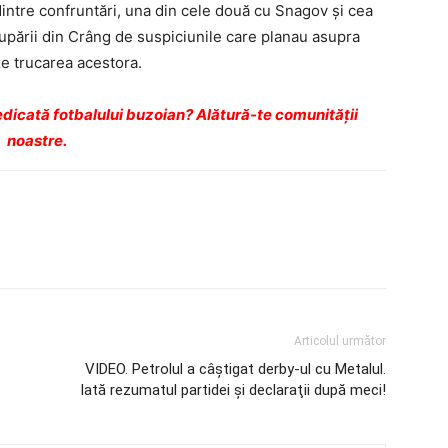
intre confruntări, una din cele două cu Snagov şi cea
rupării din Crâng de suspiciunile care planau asupra
ze trucarea acestora.
dicată fotbalului buzoian? Alătură-te comunității
noastre.
Articolul următor
VIDEO. Petrolul a câştigat derby-ul cu Metalul.
Iată rezumatul partidei şi declaraţii după meci!