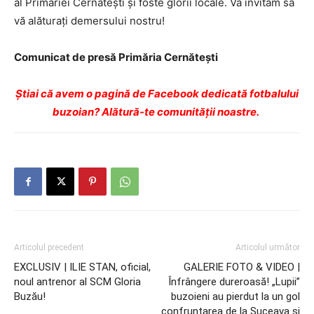
al Primăriei Cernăteşti şi foste glorii locale. Vă invităm să
vă alăturaţi demersului nostru!
Comunicat de presă Primăria Cernăteşti
Ştiai că avem o pagină de Facebook dedicată fotbalului
buzoian? Alătură-te comunității noastre.
Articolul precedent
Articolul următor
EXCLUSIV | ILIE STAN, oficial,
GALERIE FOTO & VIDEO |
noul antrenor al SCM Gloria
Înfrângere dureroasă! „Lupii”
Buzău!
buzoieni au pierdut la un gol
confruntarea de la Suceava și