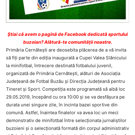
Ştiai că avem o pagină de Facebook dedicată sportului
buzoian? Alătură-te comunității noastre.
Primăria Cernăteşti are deosebita plăcerea de a vă invita
să fiţi parte din ediţia inaugurală a Cupei Valea Slănicului
la minifotbal, întrecere destinată fotbalului juvenil,
organizată de Primăria Cernăteşti, alături de Asociaţia
Judeţeană de Fotbal Buzău şi Direcţia Judeţeană pentru
Tineret şi Sport. Competiţia este programată să aibă loc
29.05.2019, începând cu ora 10:00 şi se va desfăşura pe
durata unei singure zile, în incinta bazei sportive din
comună. Astfel, înaintea finalelor va avea loc un meci
demonstrativ de minifotbal între selecţionata jurnaliştilor
buzoieni şi o selecţionată formată din corpul administrativ