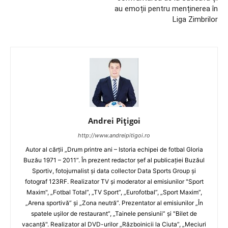
au emoții pentru menținerea în
Liga Zimbrilor
Andrei Pițigoi
http://www.andreipitigoi.ro
Autor al cărţii „Drum printre ani – Istoria echipei de fotbal Gloria
Buzău 1971 – 2011”. În prezent redactor şef al publicaţiei Buzăul
Sportiv, fotojurnalist şi data collector Data Sports Group şi
fotograf 123RF. Realizator TV şi moderator al emisiunilor "Sport
Maxim", „Fotbal Total”, „TV Sport”, „Eurofotbal”, „Sport Maxim”,
„Arena sportivă” şi „Zona neutră”. Prezentator al emisiunilor „În
spatele uşilor de restaurant”, „Tainele pensiunii” şi "Bilet de
vacanţă". Realizator al DVD-urilor „Războinicii la Ciuta”, „Meciuri