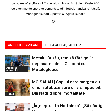
de poveste” şi „Palatul Comunal, simbol al Buzăului”. Peste 200
de evenimente sportive comentate (din fotbal, handbal şi futsal).
Manager "Buzăul Sportiv" & "Agora Buzau".
ARTICOLE SIMILARE
DE LA ACELAȘI AUTOR
Metalul Buzău, remiză fără gol în
deplasarea de la Clinceni cu
Alegerea
Metaloglobus
editorului
MO SALAH | Copilul care mergea cu
cinci autobuze spre un vis imposibil.
Din Nagrig spre imortalitate
Fotbal
„Înțeleptul din Hortaleza”: „Să câștigi.