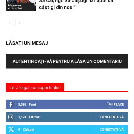
Să câștigi. Să câștigi. Iar apoi să
Alegerea
câștigi din nou!”
editorului
LĂSAȚI UN MESAJ
AUTENTIFICAȚI-VĂ PENTRU A LĂSA UN COMENTARIU
Intră în galeria suporterilor!
5,393
Fani
ÎMI PLACE
1,124
Cititori
CONECTAȚI-VĂ
0
Cititori
CONECTAȚI-VĂ