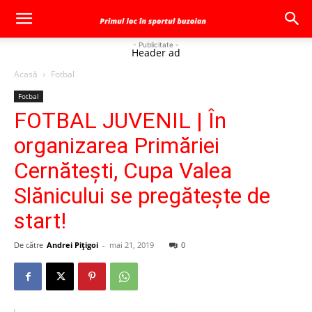
- Publicitate -
Header ad
Acasă
Fotbal
Fotbal
FOTBAL JUVENIL | În
organizarea Primăriei
Cernăteşti, Cupa Valea
Slănicului se pregăteşte de
start!
De către
Andrei Pițigoi
-
mai 21, 2019
0