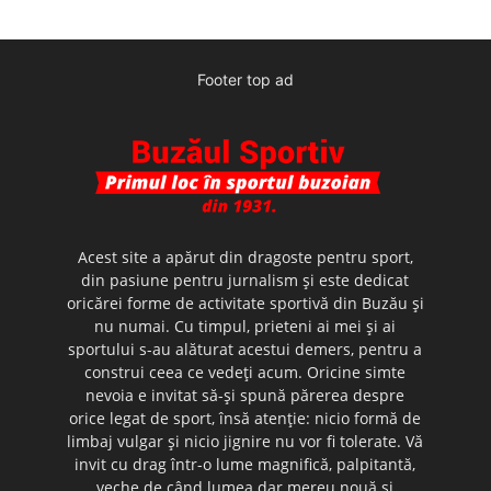
Footer top ad
Acest site a apărut din dragoste pentru sport,
din pasiune pentru jurnalism şi este dedicat
oricărei forme de activitate sportivă din Buzău şi
nu numai. Cu timpul, prieteni ai mei şi ai
sportului s-au alăturat acestui demers, pentru a
construi ceea ce vedeţi acum. Oricine simte
nevoia e invitat să-şi spună părerea despre
orice legat de sport, însă atenţie: nicio formă de
limbaj vulgar şi nicio jignire nu vor fi tolerate. Vă
invit cu drag într-o lume magnifică, palpitantă,
veche de când lumea dar mereu nouă şi