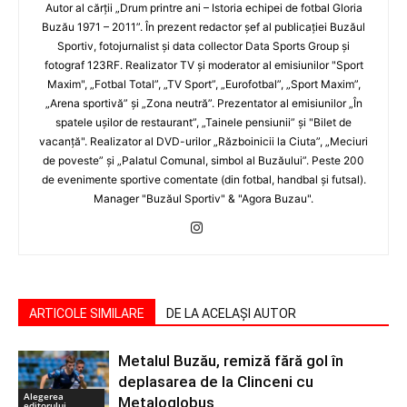
Autor al cărţii „Drum printre ani – Istoria echipei de fotbal Gloria
Buzău 1971 – 2011”. În prezent redactor şef al publicaţiei Buzăul
Sportiv, fotojurnalist şi data collector Data Sports Group şi
fotograf 123RF. Realizator TV şi moderator al emisiunilor "Sport
Maxim", „Fotbal Total”, „TV Sport”, „Eurofotbal”, „Sport Maxim”,
„Arena sportivă” şi „Zona neutră”. Prezentator al emisiunilor „În
spatele uşilor de restaurant”, „Tainele pensiunii” şi "Bilet de
vacanţă". Realizator al DVD-urilor „Războinicii la Ciuta”, „Meciuri
de poveste” şi „Palatul Comunal, simbol al Buzăului”. Peste 200
de evenimente sportive comentate (din fotbal, handbal şi futsal).
Manager "Buzăul Sportiv" & "Agora Buzau".
ARTICOLE SIMILARE
DE LA ACELAȘI AUTOR
Metalul Buzău, remiză fără gol în
deplasarea de la Clinceni cu
Alegerea
Metaloglobus
editorului