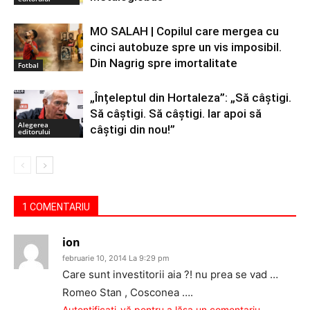
MO SALAH | Copilul care mergea cu
cinci autobuze spre un vis imposibil.
Din Nagrig spre imortalitate
Fotbal
„Înțeleptul din Hortaleza”: „Să câștigi.
Să câștigi. Să câștigi. Iar apoi să
Alegerea
câștigi din nou!”
editorului
1 COMENTARIU
ion
februarie 10, 2014 La 9:29 pm
Care sunt investitorii aia ?! nu prea se vad …
Romeo Stan , Cosconea ….
Autentificați-vă pentru a lăsa un comentariu