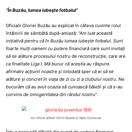
“În Buzău, lumea iubeşte fotbalul”
Oficialii Gloriei Buzău au explicat în câteva cuvinte rolul
întâlnirii de sâmbătă după-amiază:
“Am luat această
iniţiativă pentru că în Buzău lumea iubeşte fotbalul. Sunt
foarte mulţi oameni cu putere financiară care sunt invitaţi
să se alăture procesului nostru de reconstrucţie, care are
ca finalitate Liga I. Mă bucur că aceştia au răspuns
afirmativ acţiunii noastre şi totodată sper că ei să se
alăture şi concret în viaţa de zi cu zi a clubului nostru. Ne
bucurăm că au avut ocazia să cunoască băieţii şi că s-au
convins de omogenitatea din rândul nostru”.
Ion Viorel alături Dorin Bulete şi Nelu Cornovac
Într-o perioadă dificilă din punct de vedere financiar,