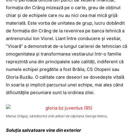
formaţia din Crâng mizează pe o carte, greu de obţinut
chiar şi de echipele care nu au nici cea mai mică grijă
materială. Este vorba de unitatea de grup, lucru dobândit
de formaţia din Crâng de la revenirea pe banca tehnică a
antrenorului Ion Viorel. Liant între conducere şi vestiar,
“Vioară” a demonstrat de-a lungul carierei de tehnician că
omogenitatea şi transformarea vestiarului într-o familie
reprezintă una din principalele sale calităţi, indiferent că
numele echipei pregătite a fost Brăila, CS Otopeni sau
Gloria Buzău. O calitate care deseori se dovedeşte vitală
în soarta şi implicit parcursul unei echipe, mai ales când
dificultăţile pecuniare sunt la ordinea zilei.
Marius Drăguţ, sărbătoritul zilei alături de căpitanul George Marcu.
Soluţia salvatoare vine din exterior