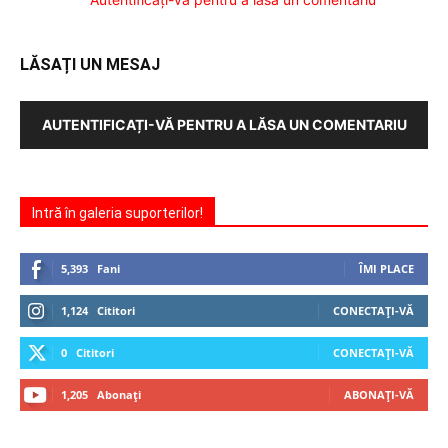
LĂSAȚI UN MESAJ
AUTENTIFICAȚI-VĂ PENTRU A LĂSA UN COMENTARIU
Intră în galeria suporterilor!
5,393
Fani
ÎMI PLACE
1,124
Cititori
CONECTAȚI-VĂ
0
Cititori
CONECTAȚI-VĂ
1,205
Abonați
ABONAȚI-VĂ