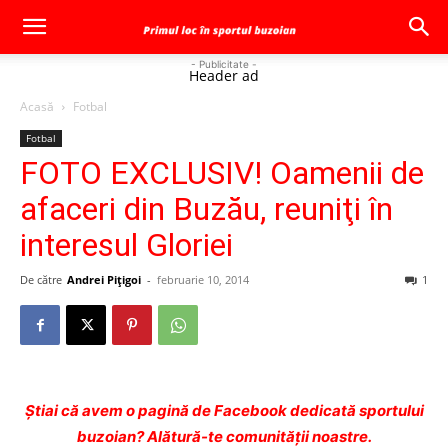
- Publicitate -
Header ad
Acasă
Fotbal
Fotbal
FOTO EXCLUSIV! Oamenii de
afaceri din Buzău, reuniţi în
interesul Gloriei
De către
Andrei Pițigoi
-
februarie 10, 2014
1
Ştiai că avem o pagină de Facebook dedicată sportului
buzoian? Alătură-te comunității noastre.