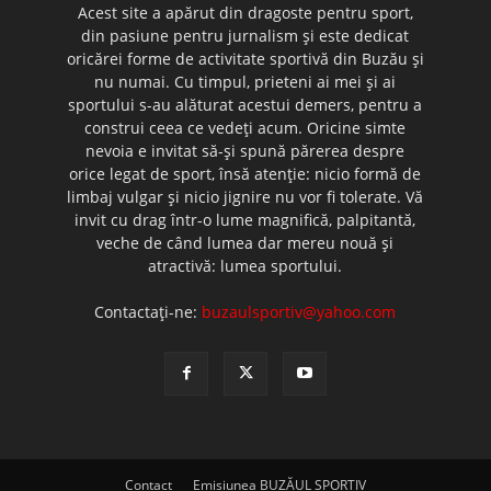
Acest site a apărut din dragoste pentru sport,
din pasiune pentru jurnalism şi este dedicat
oricărei forme de activitate sportivă din Buzău şi
nu numai. Cu timpul, prieteni ai mei şi ai
sportului s-au alăturat acestui demers, pentru a
construi ceea ce vedeţi acum. Oricine simte
nevoia e invitat să-şi spună părerea despre
orice legat de sport, însă atenţie: nicio formă de
limbaj vulgar şi nicio jignire nu vor fi tolerate. Vă
invit cu drag într-o lume magnifică, palpitantă,
veche de când lumea dar mereu nouă şi
atractivă: lumea sportului.
Contactați-ne:
buzaulsportiv@yahoo.com
Contact
Emisiunea BUZĂUL SPORTIV