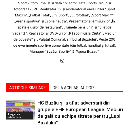
Sportiv, fotojurnalist şi data collector Data Sports Group şi
fotograf 123RF. Realizator TV şi moderator al emisiunilor "Sport
Maxim", „Fotbal Total”, „TV Sport”, „Eurofotbal”, „Sport Maxim”,
„Arena sportivă” şi „Zona neutră”. Prezentator al emisiunilor „În
spatele uşilor de restaurant”, „Tainele pensiunii” şi "Bilet de
vacanţă". Realizator al DVD-urilor „Războinicii la Ciuta”, „Meciuri
de poveste” şi „Palatul Comunal, simbol al Buzăului”. Peste 200
de evenimente sportive comentate (din fotbal, handbal şi futsal).
Manager "Buzăul Sportiv" & "Agora Buzau".
ARTICOLE SIMILARE
DE LA ACELAȘI AUTOR
HC Buzău și-a aflat adversarii din
grupele EHF European League. Meciuri
Alegerea
de gală cu echipe titrate pentru „Lupii
editorului
Buzăului”