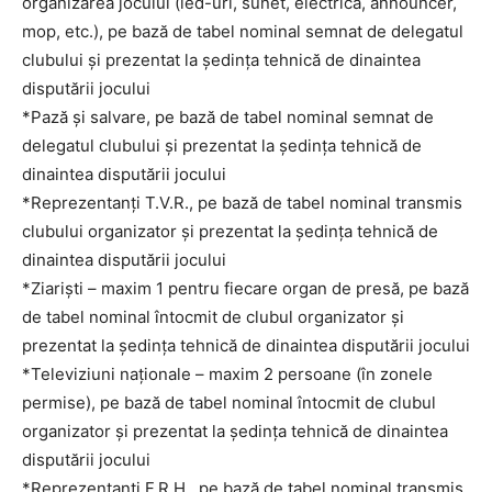
organizarea jocului (led-uri, sunet, electrică, announcer,
mop, etc.), pe bază de tabel nominal semnat de delegatul
clubului și prezentat la ședința tehnică de dinaintea
disputării jocului
*Pază și salvare, pe bază de tabel nominal semnat de
delegatul clubului și prezentat la ședința tehnică de
dinaintea disputării jocului
*Reprezentanți T.V.R., pe bază de tabel nominal transmis
clubului organizator și prezentat la ședința tehnică de
dinaintea disputării jocului
*Ziariști – maxim 1 pentru fiecare organ de presă, pe bază
de tabel nominal întocmit de clubul organizator și
prezentat la ședința tehnică de dinaintea disputării jocului
*Televiziuni naționale – maxim 2 persoane (în zonele
permise), pe bază de tabel nominal întocmit de clubul
organizator și prezentat la ședința tehnică de dinaintea
disputării jocului
*Reprezentanți F.R.H., pe bază de tabel nominal transmis