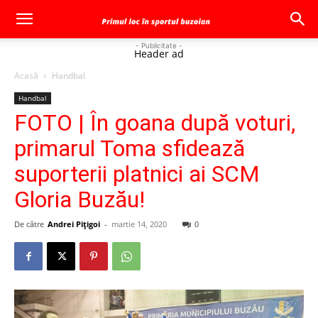
- Publicitate -
Header ad
Acasă
Handbal
Handbal
FOTO | În goana după voturi,
primarul Toma sfidează
suporterii platnici ai SCM
Gloria Buzău!
De către
Andrei Pițigoi
-
martie 14, 2020
0