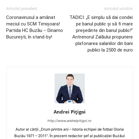
Articolul precedent
Articolul următor
Coronavirusul a amânat
TADICI: „E simplu să dai condei
meciul cu SCM Timişoara!
pe banul public şi să fi mare
Partida HC Buzău – Dinamo
preşedinte din banul public!”
Bucureşti, în stand-by!
Antrenorul Zalăului propunere
plafonarea salariilor din bani
publici la 2500 de euro
Andrei Pițigoi
http://www.andreipitigoi.ro
Autor al cărţii „Drum printre ani – Istoria echipei de fotbal Gloria
Buzău 1971 – 2011”. În prezent redactor şef al publicaţiei Buzăul