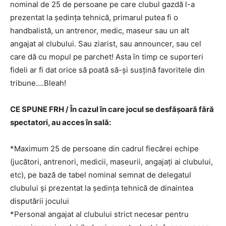
nominal de 25 de persoane pe care clubul gazdă l-a
prezentat la şedinţa tehnică, primarul putea fi o
handbalistă, un antrenor, medic, maseur sau un alt
angajat al clubului. Sau ziarist, sau announcer, sau cel
care dă cu mopul pe parchet! Asta în timp ce suporteri
fideli ar fi dat orice să poată să-şi susţină favoritele din
tribune….Bleah!
CE SPUNE FRH / În cazul în care jocul se desfăşoară fără
spectatori, au acces în sală:
*Maximum 25 de persoane din cadrul fiecărei echipe
(jucători, antrenori, medicii, maseurii, angajați ai clubului,
etc), pe bază de tabel nominal semnat de delegatul
clubului și prezentat la ședința tehnică de dinaintea
disputării jocului
*Personal angajat al clubului strict necesar pentru