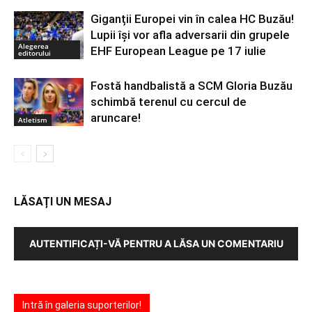
Giganții Europei vin în calea HC Buzău!
Lupii își vor afla adversarii din grupele
Alegerea
EHF European League pe 17 iulie
editorului
Fostă handbalistă a SCM Gloria Buzău
schimbă terenul cu cercul de
aruncare!
Atletism
LĂSAȚI UN MESAJ
AUTENTIFICAȚI-VĂ PENTRU A LĂSA UN COMENTARIU
Intră în galeria suporterilor!