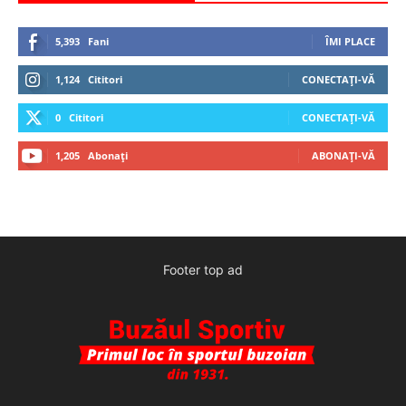
5,393
Fani
ÎMI PLACE
1,124
Cititori
CONECTAȚI-VĂ
0
Cititori
CONECTAȚI-VĂ
1,205
Abonați
ABONAȚI-VĂ
Footer top ad