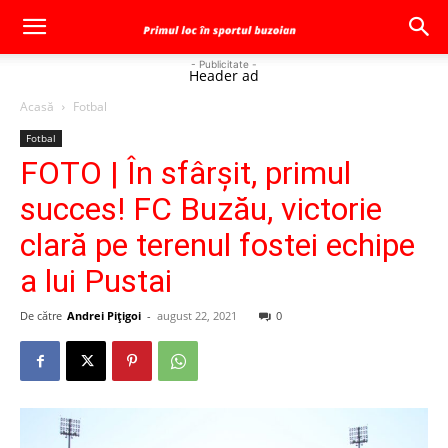
- Publicitate -
Header ad
Acasă
Fotbal
Fotbal
FOTO | În sfârşit, primul
succes! FC Buzău, victorie
clară pe terenul fostei echipe
a lui Pustai
De către
Andrei Pițigoi
-
august 22, 2021
0