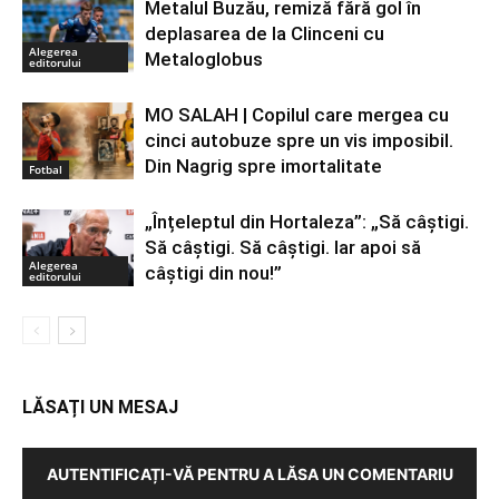
Metalul Buzău, remiză fără gol în
deplasarea de la Clinceni cu
Alegerea
Metaloglobus
editorului
MO SALAH | Copilul care mergea cu
cinci autobuze spre un vis imposibil.
Din Nagrig spre imortalitate
Fotbal
„Înțeleptul din Hortaleza”: „Să câștigi.
Să câștigi. Să câștigi. Iar apoi să
Alegerea
câștigi din nou!”
editorului
LĂSAȚI UN MESAJ
AUTENTIFICAȚI-VĂ PENTRU A LĂSA UN COMENTARIU