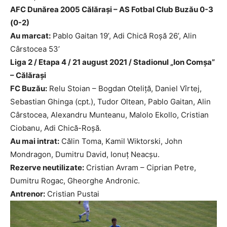
AFC Dunărea 2005 Călăraşi – AS Fotbal Club Buzău 0-3
(0-2)
Au marcat:
Pablo Gaitan 19’, Adi Chică Roşă 26’, Alin
Cârstocea 53’
Liga 2 / Etapa 4 / 21 august 2021 / Stadionul „Ion Comşa”
– Călăraşi
FC Buzău:
Relu Stoian – Bogdan Oteliță, Daniel Vîrtej,
Sebastian Ghinga (cpt.), Tudor Oltean, Pablo Gaitan, Alin
Cârstocea, Alexandru Munteanu, Malolo Ekollo, Cristian
Ciobanu, Adi Chică-Roșă.
Au mai intrat:
Călin Toma, Kamil Wiktorski, John
Mondragon, Dumitru David, Ionuţ Neacșu.
Rezerve neutilizate:
Cristian Avram – Ciprian Petre,
Dumitru Rogac, Gheorghe Andronic.
Antrenor:
Cristian Pustai