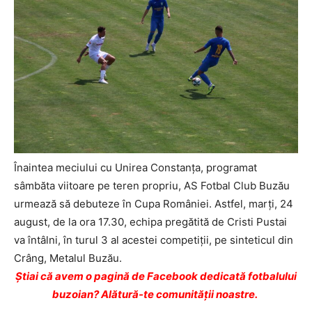
Înaintea meciului cu Unirea Constanţa, programat
sâmbăta viitoare pe teren propriu, AS Fotbal Club Buzău
urmează să debuteze în Cupa României. Astfel, marţi, 24
august, de la ora 17.30, echipa pregătită de Cristi Pustai
va întâlni, în turul 3 al acestei competiţii, pe sinteticul din
Crâng, Metalul Buzău.
Ştiai că avem o pagină de Facebook dedicată fotbalului
buzoian? Alătură-te comunității noastre.