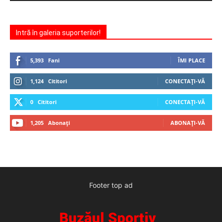
Intră în galeria suporterilor!
5,393
Fani
ÎMI PLACE
1,124
Cititori
CONECTAȚI-VĂ
0
Cititori
CONECTAȚI-VĂ
1,205
Abonați
ABONAȚI-VĂ
Footer top ad