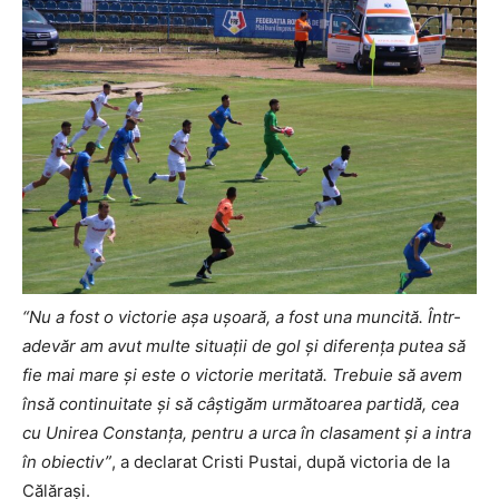
“Nu a fost o victorie aşa uşoară, a fost una muncită. Într-
adevăr am avut multe situaţii de gol şi diferenţa putea să
fie mai mare şi este o victorie meritată. Trebuie să avem
însă continuitate şi să câştigăm următoarea partidă, cea
cu Unirea Constanţa, pentru a urca în clasament şi a intra
în obiectiv”
, a declarat Cristi Pustai, după victoria de la
Călăraşi.