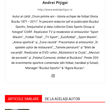
Andrei Pițigoi
http://www.andreipitigoi.ro
Autor al cărţii „Drum printre ani – Istoria echipei de fotbal Gloria
Buzău 1971 – 2011”. În prezent redactor şef al publicaţiei Buzăul
Sportiv, fotojurnalist şi data collector Data Sports Group şi
fotograf 123RF. Realizator TV şi moderator al emisiunilor "Sport
Maxim", „Fotbal Total”, „TV Sport”, „Eurofotbal”, „Sport Maxim”,
„Arena sportivă” şi „Zona neutră”. Prezentator al emisiunilor „În
spatele uşilor de restaurant”, „Tainele pensiunii” şi "Bilet de
vacanţă". Realizator al DVD-urilor „Războinicii la Ciuta”, „Meciuri
de poveste” şi „Palatul Comunal, simbol al Buzăului”. Peste 200
de evenimente sportive comentate (din fotbal, handbal şi futsal).
Manager "Buzăul Sportiv" & "Agora Buzau".
ARTICOLE SIMILARE
DE LA ACELAȘI AUTOR