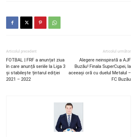
Articolul precedent
Articolul următor
FOTBAL | FRF a anunțat ziua
Alegere neinspirată a AJF
în care anunță seriile la Liga 3
Buzău! Finala SuperCupei, la
și stabilește țintarul ediţiei
aceeaşi oră cu duelul Metalul –
2021 – 2022
FC Buzău