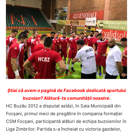
Ştiai că avem o pagină de Facebook dedicată sportului
buzoian? Alătură-te comunității noastre.
HC Buzău 2012 a disputat astăzi, în Sala Municipală din
Focşani, primul meci de pregătire în compania formaţiei
CSM Focşani, participantă alături de echipa buzoienilor în
Liga Zimbrilor. Partida s-a încheiat cu victoria gazdelor,