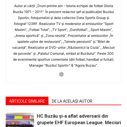
Autor al cărţii „Drum printre ani – Istoria echipei de fotbal Gloria
Buzău 1971 – 2011”. În prezent redactor şef al publicaţiei Buzăul
Sportiv, fotojurnalist şi data collector Data Sports Group şi
fotograf 123RF. Realizator TV şi moderator al emisiunilor "Sport
Maxim", „Fotbal Total”, „TV Sport”, „Eurofotbal”, „Sport Maxim”,
„Arena sportivă” şi „Zona neutră”. Prezentator al emisiunilor „În
spatele uşilor de restaurant”, „Tainele pensiunii” şi "Bilet de
vacanţă". Realizator al DVD-urilor „Războinicii la Ciuta”, „Meciuri
de poveste” şi „Palatul Comunal, simbol al Buzăului”. Peste 200
de evenimente sportive comentate (din fotbal, handbal şi futsal).
Manager "Buzăul Sportiv" & "Agora Buzau".
ARTICOLE SIMILARE
DE LA ACELAȘI AUTOR
HC Buzău și-a aflat adversarii din
grupele EHF European League. Meciuri
Alegerea