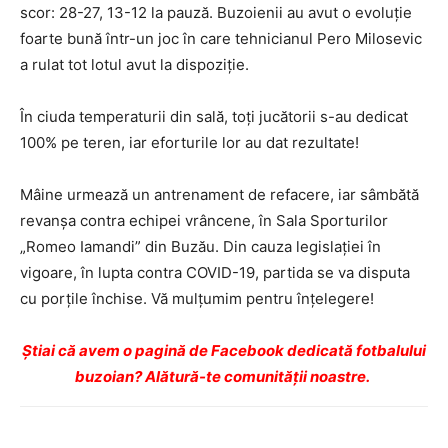
scor: 28-27, 13-12 la pauză. Buzoienii au avut o evoluţie
foarte bună într-un joc în care tehnicianul Pero Milosevic
a rulat tot lotul avut la dispoziţie.
În ciuda temperaturii din sală, toţi jucătorii s-au dedicat
100% pe teren, iar eforturile lor au dat rezultate!
Mâine urmează un antrenament de refacere, iar sâmbătă
revanșa contra echipei vrâncene, în Sala Sporturilor
„Romeo Iamandi” din Buzău. Din cauza legislaţiei în
vigoare, în lupta contra COVID-19, partida se va disputa
cu porţile închise. Vă mulţumim pentru înţelegere!
Ştiai că avem o pagină de Facebook dedicată fotbalului
buzoian? Alătură-te comunității noastre.