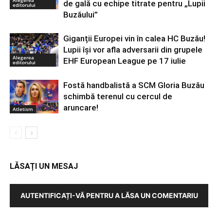
de gală cu echipe titrate pentru „Lupii
editorului
Buzăului”
Giganții Europei vin în calea HC Buzău!
Lupii își vor afla adversarii din grupele
Alegerea
EHF European League pe 17 iulie
editorului
Fostă handbalistă a SCM Gloria Buzău
schimbă terenul cu cercul de
aruncare!
Atletism
LĂSAȚI UN MESAJ
AUTENTIFICAȚI-VĂ PENTRU A LĂSA UN COMENTARIU