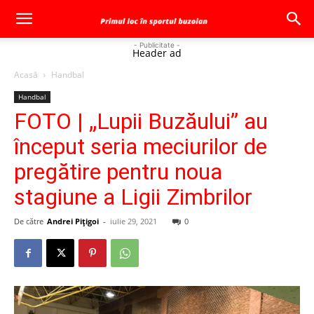
- Publicitate -
Header ad
Acasă
Handbal
Handbal
FOTO | „Lupii Buzăului” au
început seria meciurilor de
pregătire pentru noua
stagiune a Ligii Zimbrilor
De către
Andrei Pițigoi
-
iulie 29, 2021
0