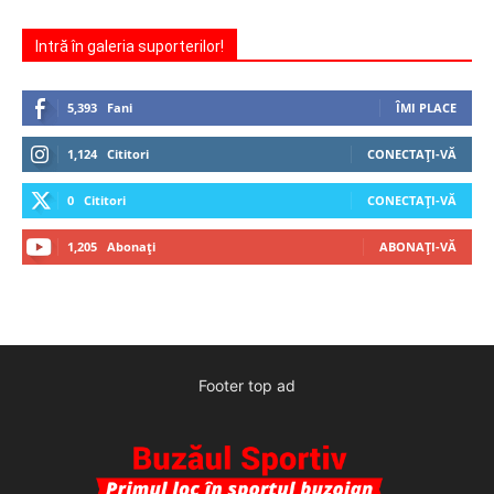
Intră în galeria suporterilor!
5,393
Fani
ÎMI PLACE
1,124
Cititori
CONECTAȚI-VĂ
0
Cititori
CONECTAȚI-VĂ
1,205
Abonați
ABONAȚI-VĂ
Footer top ad