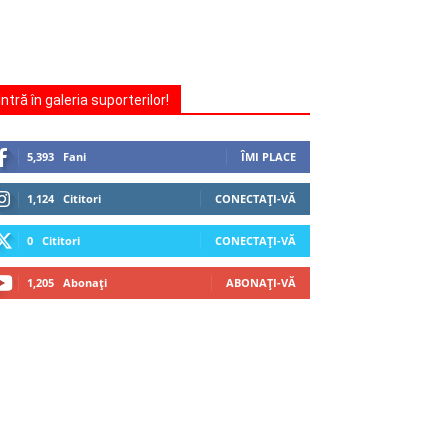
Intră în galeria suporterilor!
5,393
Fani
ÎMI PLACE
1,124
Cititori
CONECTAȚI-VĂ
0
Cititori
CONECTAȚI-VĂ
1,205
Abonați
ABONAȚI-VĂ