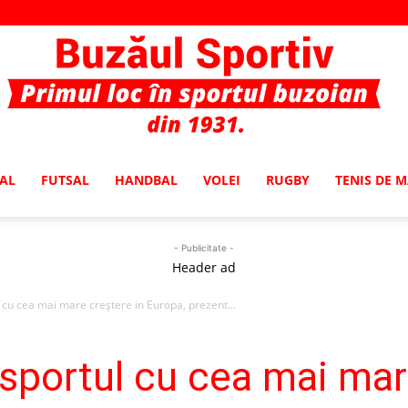
AL
FUTSAL
HANDBAL
VOLEI
RUGBY
TENIS DE 
Buzaul
- Publicitate -
Header ad
 cu cea mai mare creștere in Europa, prezent...
Sportiv
 sportul cu cea mai mar