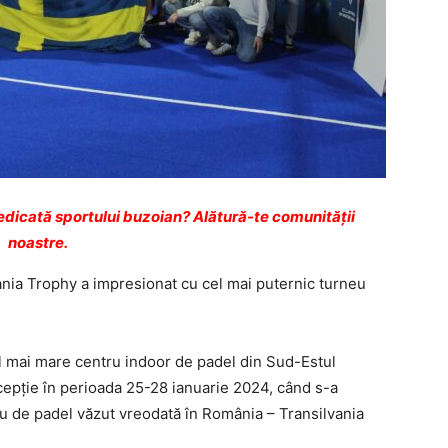
dicată sportului buzoian? Alătură-te comunității
noastre.
ania Trophy a impresionat cu cel mai puternic turneu
l mai mare centru indoor de padel din Sud-Estul
epție în perioada 25-28 ianuarie 2024, când s-a
u de padel văzut vreodată în România – Transilvania