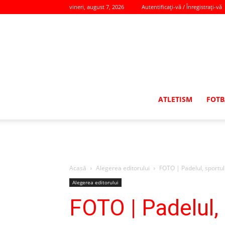
vineri, august 7, 2026
Autentificați-vă / Înregistrați-vă
ATLETISM
FOTB
Acasă
Alegerea editorului
FOTO | Padelul, sportul
Alegerea editorului
FOTO | Padelul,