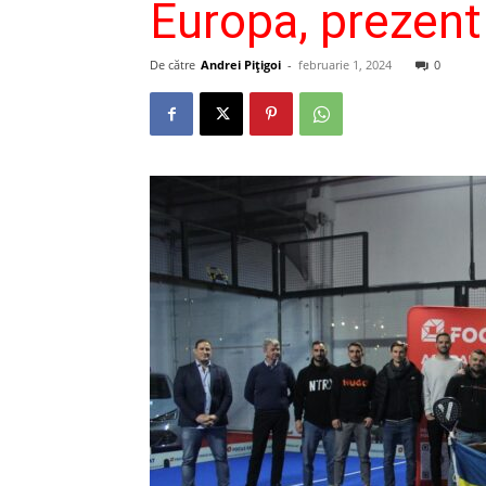
Europa, prezent
De către
Andrei Pițigoi
-
februarie 1, 2024
0