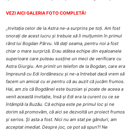
VEZI AICI GALERIA FOTO COMPLETĂ!
„Invitaţia celor de la Astra ne-a surprins pe toţi. Am fost
onoraţi de acest lucru şi trebuie să îi mulţumim în primul
rând lui Bogdan Pârvu. Vă daţi seama, pentru noi a fost
chiar o mare surpriză. Erau atâtea echipe din eşaloanele
superioare care puteau susţine un meci de verificare cu
Astra Giurgiu. Am primit un telefon de la Bogdan, care era
împreună cu Edi Iordănescu şi ne-a întrebat dacă vrem să
facem un amical cu ei pentru că au auzit că jucăm frumos.
Hai, am zis că Bogdănel este buzoian şi poate de aceea a
venit această invitaţie, însă şi Edi era la curent cu ce se
întâmplă la Buzău. Că echipa este pe primul loc şi ne
dorim să promovăm, că aici se dezvoltă un proiect frumos
şi serios. Şi asta a fost. Nici nu am stat pe gânduri, am
acceptat imediat.
Despre joc, ce pot să spun?! Ne