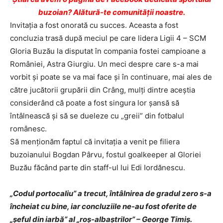
buzoian? Alătură-te comunității noastre.
Invitaţia a fost onorată cu succes. Aceasta a fost
concluzia trasă după meciul pe care lidera Ligii 4 – SCM
Gloria Buzău la disputat în compania fostei campioane a
României, Astra Giurgiu. Un meci despre care s-a mai
vorbit şi poate se va mai face şi în continuare, mai ales de
către jucătorii grupării din Crâng, mulţi dintre aceştia
considerând că poate a fost singura lor şansă să
întâlnească şi să se dueleze cu „greii” din fotbalul
românesc.
Să menţionăm faptul că invitaţia a venit pe filiera
buzoianului Bogdan Pârvu, fostul goalkeeper al Gloriei
Buzău făcând parte din staff-ul lui Edi Iordănescu.
„Codul portocaliu” a trecut, întâlnirea de gradul zero s-a
încheiat cu bine, iar concluziile ne-au fost oferite de
„şeful din iarbă” al „roş-albaştrilor” – George Timiş.