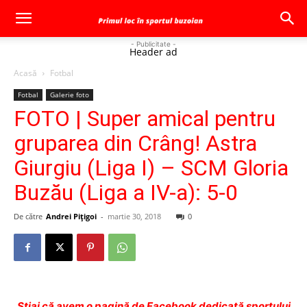
- Publicitate -
Header ad
Acasă
Fotbal
Fotbal
Galerie foto
FOTO | Super amical pentru
gruparea din Crâng! Astra
Giurgiu (Liga I) – SCM Gloria
Buzău (Liga a IV-a): 5-0
De către
Andrei Pițigoi
-
martie 30, 2018
0
Ştiai că avem o pagină de Facebook dedicată sportului