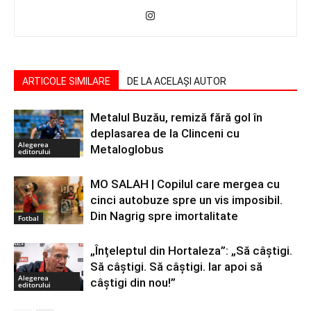
ARTICOLE SIMILARE
DE LA ACELAȘI AUTOR
Metalul Buzău, remiză fără gol în
deplasarea de la Clinceni cu
Alegerea
Metaloglobus
editorului
MO SALAH | Copilul care mergea cu
cinci autobuze spre un vis imposibil.
Din Nagrig spre imortalitate
Fotbal
„Înțeleptul din Hortaleza”: „Să câștigi.
Să câștigi. Să câștigi. Iar apoi să
Alegerea
câștigi din nou!”
editorului