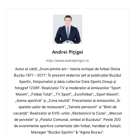
Andrei Pițigoi
http://www.andreipitigoi.ro
Autor al cărţii „Drum printre ani – Istoria echipei de fotbal Gloria
Buzău 1971 – 2011”. În prezent redactor şef al publicaţiei Buzăul
Sportiv, fotojurnalist şi data collector Data Sports Group şi
fotograf 123RF. Realizator TV şi moderator al emisiunilor "Sport
Maxim", „Fotbal Total”, „TV Sport”, „Eurofotbal”, „Sport Maxim”,
„Arena sportivă” şi „Zona neutră”. Prezentator al emisiunilor „În
spatele uşilor de restaurant”, „Tainele pensiunii” şi "Bilet de
vacanţă". Realizator al DVD-urilor „Războinicii la Ciuta”, „Meciuri
de poveste” şi „Palatul Comunal, simbol al Buzăului”. Peste 200
de evenimente sportive comentate (din fotbal, handbal şi futsal).
Manager "Buzăul Sportiv" & "Agora Buzau".