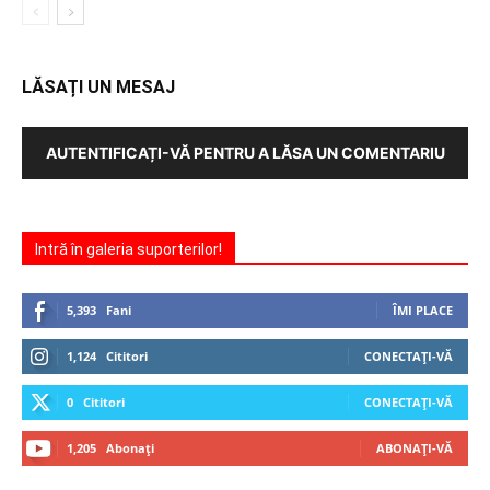
LĂSAȚI UN MESAJ
AUTENTIFICAȚI-VĂ PENTRU A LĂSA UN COMENTARIU
Intră în galeria suporterilor!
5,393
Fani
ÎMI PLACE
1,124
Cititori
CONECTAȚI-VĂ
0
Cititori
CONECTAȚI-VĂ
1,205
Abonați
ABONAȚI-VĂ