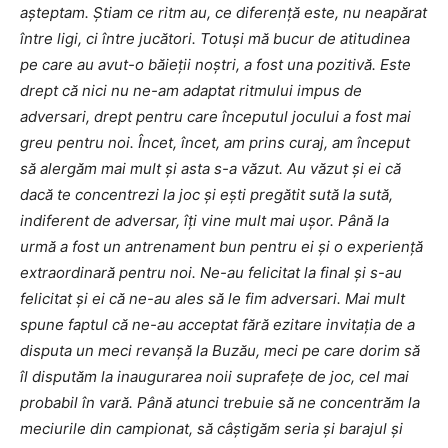
aşteptam. Ştiam ce ritm au, ce diferenţă este, nu neapărat
între ligi, ci între jucători. Totuşi mă bucur de atitudinea
pe care au avut-o băieţii noştri, a fost una pozitivă. Este
drept că nici nu ne-am adaptat ritmului impus de
adversari, drept pentru care începutul jocului a fost mai
greu pentru noi. Încet, încet, am prins curaj, am început
să alergăm mai mult şi asta s-a văzut. Au văzut şi ei că
dacă te concentrezi la joc şi eşti pregătit sută la sută,
indiferent de adversar, îţi vine mult mai uşor. Până la
urmă a fost un antrenament bun pentru ei şi o experienţă
extraordinară pentru noi. Ne-au felicitat la final şi s-au
felicitat şi ei că ne-au ales să le fim adversari. Mai mult
spune faptul că ne-au acceptat fără ezitare invitaţia de a
disputa un meci revanşă la Buzău, meci pe care dorim să
îl disputăm la inaugurarea noii suprafeţe de joc, cel mai
probabil în vară. Până atunci trebuie să ne concentrăm la
meciurile din campionat, să câştigăm seria şi barajul şi