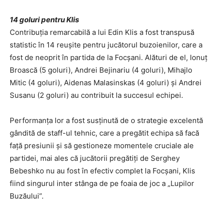
14 goluri pentru Klis
Contribuția remarcabilă a lui Edin Klis a fost transpusă
statistic în 14 reușite pentru jucătorul buzoienilor, care a
fost de neoprit în partida de la Focșani. Alături de el, Ionuț
Broască (5 goluri), Andrei Bejinariu (4 goluri), Mihajlo
Mitic (4 goluri), Aidenas Malasinskas (4 goluri) și Andrei
Susanu (2 goluri) au contribuit la succesul echipei.
Performanța lor a fost susținută de o strategie excelentă
gândită de staff-ul tehnic, care a pregătit echipa să facă
față presiunii și să gestioneze momentele cruciale ale
partidei, mai ales că jucătorii pregătiți de Serghey
Bebeshko nu au fost în efectiv complet la Focșani, Klis
fiind singurul inter stânga de pe foaia de joc a „Lupilor
Buzăului”.