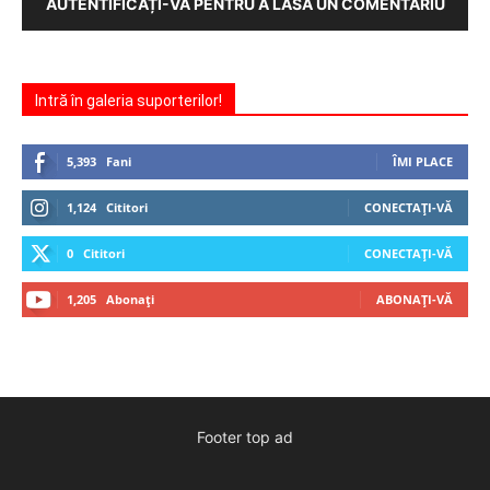
AUTENTIFICAȚI-VĂ PENTRU A LĂSA UN COMENTARIU
Intră în galeria suporterilor!
5,393
Fani
ÎMI PLACE
1,124
Cititori
CONECTAȚI-VĂ
0
Cititori
CONECTAȚI-VĂ
1,205
Abonați
ABONAȚI-VĂ
Footer top ad