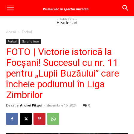
- Publicitate -
Header ad
Acasă
Fotbal
Fotbal
Galerie foto
FOTO | Victorie istorică la
Focșani! Succesul cu nr. 11
pentru „Lupii Buzăului” care
încheie podiumul în Liga
Zimbrilor
De către
Andrei Pițigoi
-
decembrie 16, 2024
0