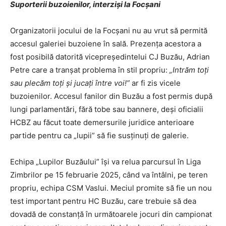
Suporterii buzoienilor, interziși la Focșani
Organizatorii jocului de la Focșani nu au vrut să permită
accesul galeriei buzoiene în sală. Prezența acestora a
fost posibilă datorită vicepreședintelui CJ Buzău, Adrian
Petre care a tranșat problema în stil propriu:
„Intrăm toți
sau plecăm toți și jucați între voi!”
ar fi zis vicele
buzoienilor. Accesul fanilor din Buzău a fost permis după
lungi parlamentări, fără tobe sau bannere, deși oficialii
HCBZ au făcut toate demersurile juridice anterioare
partide pentru ca „lupii” să fie susținuți de galerie.
Echipa „Lupilor Buzăului” își va relua parcursul în Liga
Zimbrilor pe 15 februarie 2025, când va întâlni, pe teren
propriu, echipa CSM Vaslui. Meciul promite să fie un nou
test important pentru HC Buzău, care trebuie să dea
dovadă de constanță în următoarele jocuri din campionat