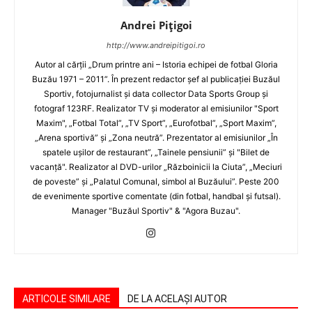
Andrei Pițigoi
http://www.andreipitigoi.ro
Autor al cărţii „Drum printre ani – Istoria echipei de fotbal Gloria
Buzău 1971 – 2011”. În prezent redactor şef al publicaţiei Buzăul
Sportiv, fotojurnalist şi data collector Data Sports Group şi
fotograf 123RF. Realizator TV şi moderator al emisiunilor "Sport
Maxim", „Fotbal Total”, „TV Sport”, „Eurofotbal”, „Sport Maxim”,
„Arena sportivă” şi „Zona neutră”. Prezentator al emisiunilor „În
spatele uşilor de restaurant”, „Tainele pensiunii” şi "Bilet de
vacanţă". Realizator al DVD-urilor „Războinicii la Ciuta”, „Meciuri
de poveste” şi „Palatul Comunal, simbol al Buzăului”. Peste 200
de evenimente sportive comentate (din fotbal, handbal şi futsal).
Manager "Buzăul Sportiv" & "Agora Buzau".
ARTICOLE SIMILARE
DE LA ACELAȘI AUTOR