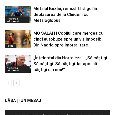
Metalul Buzău, remiză fără gol în
deplasarea de la Clinceni cu
Alegerea
Metaloglobus
editorului
MO SALAH | Copilul care mergea cu
cinci autobuze spre un vis imposibil.
Din Nagrig spre imortalitate
Fotbal
„Înțeleptul din Hortaleza”: „Să câștigi.
Să câștigi. Să câștigi. Iar apoi să
Alegerea
câștigi din nou!”
editorului
LĂSAȚI UN MESAJ