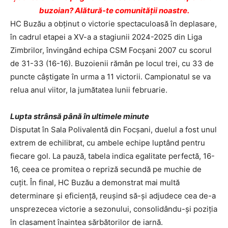
buzoian? Alătură-te comunității noastre.
HC Buzău a obținut o victorie spectaculoasă în deplasare,
în cadrul etapei a XV-a a stagiunii 2024-2025 din Liga
Zimbrilor, învingând echipa CSM Focșani 2007 cu scorul
de 31-33 (16-16). Buzoienii rămân pe locul trei, cu 33 de
puncte câștigate în urma a 11 victorii. Campionatul se va
relua anul viitor, la jumătatea lunii februarie.
Lupta strânsă până în ultimele minute
Disputat în Sala Polivalentă din Focșani, duelul a fost unul
extrem de echilibrat, cu ambele echipe luptând pentru
fiecare gol. La pauză, tabela indica egalitate perfectă, 16-
16, ceea ce promitea o repriză secundă pe muchie de
cuțit. În final, HC Buzău a demonstrat mai multă
determinare și eficiență, reușind să-și adjudece cea de-a
unsprezecea victorie a sezonului, consolidându-și poziția
în clasament înaintea sărbătorilor de iarnă.