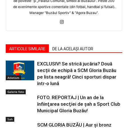
de poveste” şi „Palatul Comunal, simbol al Buzăului”. Peste 200
de evenimente sportive comentate (din fotbal, handbal şi futsal).
Manager "Buzăul Sportiv" & "Agora Buzau".
ARTICOLE SIMILARE
DE LA ACELAȘI AUTOR
EXCLUSIV! Se strică jucăria? Două
secții de echipă a SCM Gloria Buzău
pe lista neagră! Cinci sporturi dispar
Atletism
într-o lună
Galerie foto
FOTO. REPORTAJ | Un an de la
înfiinţarea secţiei de şah a Sport Club
Municipal Gloria Buzău!
Sah
SCM GLORIA BUZĂU | Aur şi bronz