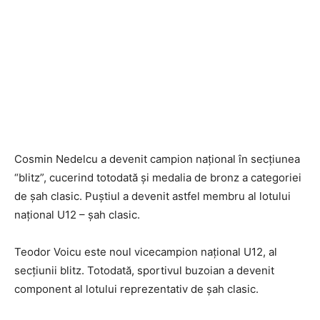
Cosmin Nedelcu a devenit campion naţional în secţiunea
“blitz”, cucerind totodată şi medalia de bronz a categoriei
de şah clasic. Puştiul a devenit astfel membru al lotului
naţional U12 – şah clasic.
Teodor Voicu este noul vicecampion naţional U12, al
secţiunii blitz. Totodată, sportivul buzoian a devenit
component al lotului reprezentativ de şah clasic.