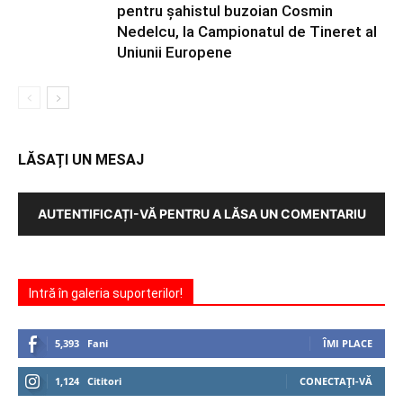
pentru şahistul buzoian Cosmin
Nedelcu, la Campionatul de Tineret al
Uniunii Europene
LĂSAȚI UN MESAJ
AUTENTIFICAȚI-VĂ PENTRU A LĂSA UN COMENTARIU
Intră în galeria suporterilor!
5,393
Fani
ÎMI PLACE
1,124
Cititori
CONECTAȚI-VĂ