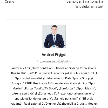
Crang
campioană naţională a
fotbalului amator!
Andrei Pițigoi
http://www.andreipitigoi.ro
Autor al cărţii „Drum printre ani – Istoria echipei de fotbal Gloria
Buzău 1971 – 2011”. În prezent redactor şef al publicaţiei Buzăul
Sportiv, fotojurnalist şi data collector Data Sports Group şi
fotograf 123RF. Realizator TV şi moderator al emisiunilor "Sport
Maxim", „Fotbal Total”, „TV Sport”, „Eurofotbal”, „Sport Maxim”,
„Arena sportivă” şi „Zona neutră”. Prezentator al emisiunilor „În
spatele uşilor de restaurant”, „Tainele pensiunii” şi "Bilet de
vacanţă". Realizator al DVD-urilor „Războinicii la Ciuta”, „Meciuri