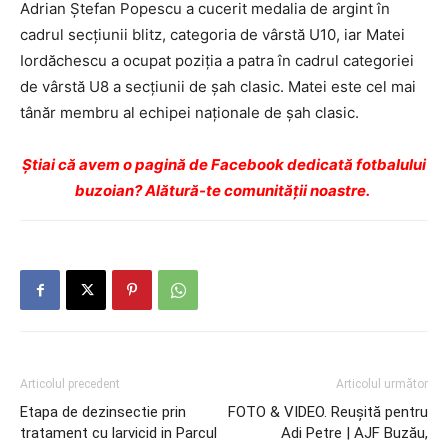
Adrian Ştefan Popescu a cucerit medalia de argint în
cadrul secţiunii blitz, categoria de vârstă U10, iar Matei
Iordăchescu a ocupat poziţia a patra în cadrul categoriei
de vârstă U8 a secţiunii de şah clasic. Matei este cel mai
tânăr membru al echipei naţionale de şah clasic.
Ştiai că avem o pagină de Facebook dedicată fotbalului
buzoian? Alătură-te comunității noastre.
Articolul precedent
Articolul următor
Etapa de dezinsectie prin
FOTO & VIDEO. Reuşită pentru
tratament cu larvicid in Parcul
Adi Petre | AJF Buzău,