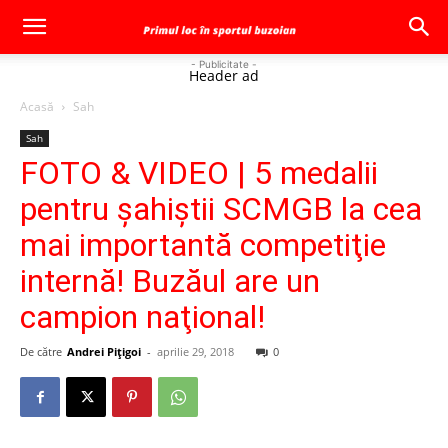
- Publicitate -
Header ad
Acasă
Sah
Sah
FOTO & VIDEO | 5 medalii
pentru şahiştii SCMGB la cea
mai importantă competiţie
internă! Buzăul are un
campion naţional!
De către
Andrei Pițigoi
-
aprilie 29, 2018
0