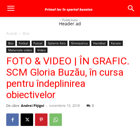
- Publicitate -
Header ad
Acasă
Box
Box
Fotbal
Futsal
Galerie foto
Gimnastica
Handbal
Karate
Materiale video
Video
FOTO & VIDEO | ÎN GRAFIC.
SCM Gloria Buzău, în cursa
pentru îndeplinirea
obiectivelor
De către
Andrei Pițigoi
-
noiembrie 15, 2018
0