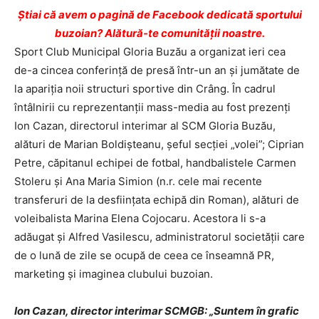
Ştiai că avem o pagină de Facebook dedicată sportului
buzoian? Alătură-te comunității noastre.
Sport Club Municipal Gloria Buzău a organizat ieri cea
de-a cincea conferinţă de presă într-un an şi jumătate de
la apariţia noii structuri sportive din Crâng. În cadrul
întâlnirii cu reprezentanţii mass-media au fost prezenţi
Ion Cazan, directorul interimar al SCM Gloria Buzău,
alături de Marian Boldişteanu, şeful secţiei „volei”; Ciprian
Petre, căpitanul echipei de fotbal, handbalistele Carmen
Stoleru şi Ana Maria Simion (n.r. cele mai recente
transferuri de la desfiinţata echipă din Roman), alături de
voleibalista Marina Elena Cojocaru. Acestora li s-a
adăugat şi Alfred Vasilescu, administratorul societăţii care
de o lună de zile se ocupă de ceea ce înseamnă PR,
marketing şi imaginea clubului buzoian.
Ion Cazan, director interimar SCMGB: „Suntem în grafic