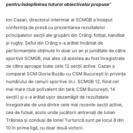
pentru îndeplinirea tuturor obiectivelor propuse”
Ion Cazan, directorul interimar al SCMGB a început
conferinţa de presă cu prezentarea rezultatelor
principalelor secţii ale grupării din Crâng: fotbal, handbal
şi rugby. Şeful din Crâng s-a arătat încântat de
performanţele obţinute în doar un an şi jumătate de către
sportivii SCMGB, mai ales că acestea au fost înregistrate
de către aproape toate cele 12 secţii active. Cazan a
comparat SCM Gloria Buzău cu CSM Bucureşti în privinţa
numărului de ramuri sportive (n.r. SCMGB 12, fiind cel
mai mare club polivalent din ţară; CSM Bucureşti, 14
secţii) şi s-a arătat uşor dezamăgit de rezultatele
înregistrate de una dintre cele mai recente secţii active,
cea de futsal, acolo unde jucătorii antrenaţi de Iulian
Trăsnea şi conduşi de Ionel Turturică sunt pe locul 8 din
10 în prima ligă, cu doar două victorii.