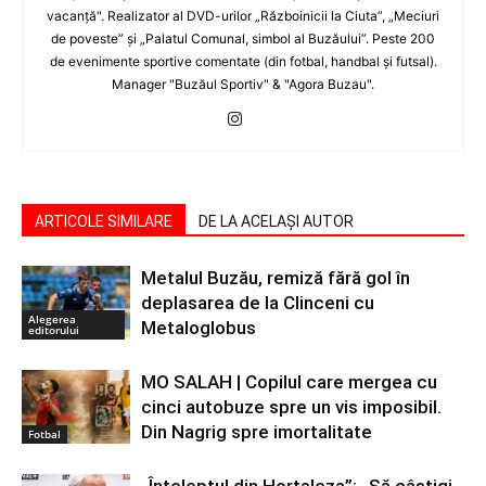
vacanţă". Realizator al DVD-urilor „Războinicii la Ciuta”, „Meciuri
de poveste” şi „Palatul Comunal, simbol al Buzăului”. Peste 200
de evenimente sportive comentate (din fotbal, handbal şi futsal).
Manager "Buzăul Sportiv" & "Agora Buzau".
ARTICOLE SIMILARE
DE LA ACELAȘI AUTOR
Metalul Buzău, remiză fără gol în
deplasarea de la Clinceni cu
Alegerea
Metaloglobus
editorului
MO SALAH | Copilul care mergea cu
cinci autobuze spre un vis imposibil.
Din Nagrig spre imortalitate
Fotbal
„Înțeleptul din Hortaleza”: „Să câștigi.