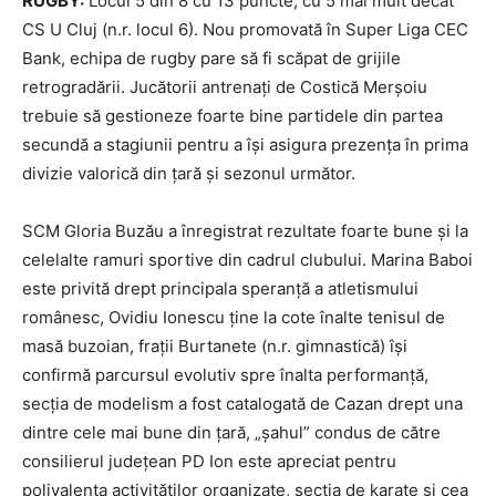
RUGBY:
Locul 5 din 8 cu 13 puncte, cu 5 mai mult decât
CS U Cluj (n.r. locul 6). Nou promovată în Super Liga CEC
Bank, echipa de rugby pare să fi scăpat de grijile
retrogradării. Jucătorii antrenaţi de Costică Merşoiu
trebuie să gestioneze foarte bine partidele din partea
secundă a stagiunii pentru a îşi asigura prezenţa în prima
divizie valorică din ţară şi sezonul următor.
SCM Gloria Buzău a înregistrat rezultate foarte bune şi la
celelalte ramuri sportive din cadrul clubului. Marina Baboi
este privită drept principala speranţă a atletismului
românesc, Ovidiu Ionescu ţine la cote înalte tenisul de
masă buzoian, fraţii Burtanete (n.r. gimnastică) îşi
confirmă parcursul evolutiv spre înalta performanţă,
secţia de modelism a fost catalogată de Cazan drept una
dintre cele mai bune din ţară, „şahul” condus de către
consilierul judeţean PD Ion este apreciat pentru
polivalenţa activităţilor organizate, secţia de karate şi cea