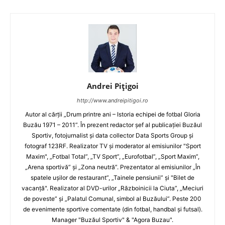
Andrei Pițigoi
http://www.andreipitigoi.ro
Autor al cărţii „Drum printre ani – Istoria echipei de fotbal Gloria
Buzău 1971 – 2011”. În prezent redactor şef al publicaţiei Buzăul
Sportiv, fotojurnalist şi data collector Data Sports Group şi
fotograf 123RF. Realizator TV şi moderator al emisiunilor "Sport
Maxim", „Fotbal Total”, „TV Sport”, „Eurofotbal”, „Sport Maxim”,
„Arena sportivă” şi „Zona neutră”. Prezentator al emisiunilor „În
spatele uşilor de restaurant”, „Tainele pensiunii” şi "Bilet de
vacanţă". Realizator al DVD-urilor „Războinicii la Ciuta”, „Meciuri
de poveste” şi „Palatul Comunal, simbol al Buzăului”. Peste 200
de evenimente sportive comentate (din fotbal, handbal şi futsal).
Manager "Buzăul Sportiv" & "Agora Buzau".