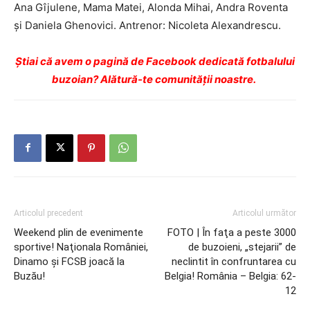
Ana Gîjulene, Mama Matei, Alonda Mihai, Andra Roventa
şi Daniela Ghenovici. Antrenor: Nicoleta Alexandrescu.
Ştiai că avem o pagină de Facebook dedicată fotbalului
buzoian? Alătură-te comunității noastre.
Articolul precedent
Articolul următor
Weekend plin de evenimente
FOTO | În faţa a peste 3000
sportive! Naţionala României,
de buzoieni, „stejarii” de
Dinamo şi FCSB joacă la
neclintit în confruntarea cu
Buzău!
Belgia! România – Belgia: 62-
12