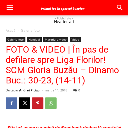
- Publicitate -
Header ad
Acasă
Galerie foto
Galerie foto
Handbal
Materiale video
Video
FOTO & VIDEO | În pas de
defilare spre Liga Florilor!
SCM Gloria Buzău – Dinamo
Buc.: 30-23, (14-11)
De către
Andrei Pițigoi
-
martie 11, 2018
0
Ştiai că avem o pagină de Facebook dedicată sportului