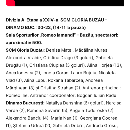
Divizia A, Etapa a XXIV-a, SCM GLORIA BUZĂU –
DINAMO BUC.: 30-23, (14-11 la pauză)
Sala Sporturilor „Romeo Iamandi” – Buzău, spectatori:
aproximativ 500.
SCM Gloria Buzău:
Denisa Matei, Mădălina Mureş,
Alexandra Vrabie, Cristina Dragu (3 goluri), Gabriela
Drugău (1), Cristiana Ciuplea (3 goluri), Alina Horjea (13),
Anca Ionescu (2), Ionela Goran, Laura Bujoiu, Nicoleta
Vlad (3), Alina Lupu, Roxana Tabarcea, Andreea
Mărginean (3) şi Cristina Strahan (2). Antrenor principal:
Romeo Ilie. Antrenor coordonator: Bogdan Iulian Radu.
Dinamo Bucureşti:
Nataliya Danshina (6) goluri), Narcisa
Verde (2), Ramona Severin (5), Angela Todoroska (2),
Alexandra Banciu (4), Maria Nan (1), Georgiana Codrea
(1), Ştefania Udrea (2), Gabriela Dobre, Andrada Grosu,