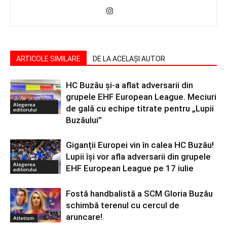
ARTICOLE SIMILARE
DE LA ACELAȘI AUTOR
HC Buzău și-a aflat adversarii din
grupele EHF European League. Meciuri
Alegerea
de gală cu echipe titrate pentru „Lupii
editorului
Buzăului”
Giganții Europei vin în calea HC Buzău!
Lupii își vor afla adversarii din grupele
Alegerea
EHF European League pe 17 iulie
editorului
Fostă handbalistă a SCM Gloria Buzău
schimbă terenul cu cercul de
aruncare!
Atletism