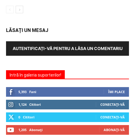
LĂSAȚI UN MESAJ
AUTENTIFICAȚI-VĂ PENTRU A LĂSA UN COMENTARIU
Intră în galeria suporterilor!
5,393
Fani
ÎMI PLACE
1,124
Cititori
CONECTAȚI-VĂ
0
Cititori
CONECTAȚI-VĂ
1,205
Abonați
ABONAȚI-VĂ