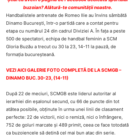
buzoian? Alătură-te comunității noastre.
Handbalistele antrenate de Romeo Ilie au învins sâmbătă
Dinamo Bucureşti, într-o partidă care a contat pentru
etapa cu numărul 24 din cadrul Diviziei A. În faţa a peste
500 de spectatori, echipa de handbal feminin a SCM
Gloria Buzău a trecut cu 30 la 23, 14-11 la pauză, de
formaţia bucureşteană.
VEZI AICI GALERIE FOTO COMPLETĂ DE LA SCMGB –
DINAMO BUC. 30-23, (14-11)
După 22 de meciuri, SCMGB este liderul autoritar al
ierarhiei din eşalonul secund, cu 66 de puncte din tot
atâtea posibile, obţinute în urma unei linii de clasament
perfecte: 22 de victorii, nici o remiză, nici o înfrângere,
752 de goluri marcate şi 489 primit, ceea ce face totodată
ca buzoiencele să deţină cel mai bun atac din serie.