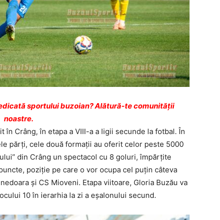
dicată sportului buzoian? Alătură-te comunității
noastre.
 în Crâng, în etapa a VIII-a a ligii secunde la fotbal. În
le părţi, cele două formaţii au oferit celor peste 5000
ului” din Crâng un spectacol cu 8 goluri, împărţite
 puncte, poziţie pe care o vor ocupa cel puţin câteva
unedoara şi CS Mioveni. Etapa viitoare, Gloria Buzău va
ocului 10 în ierarhia la zi a eşalonului secund.