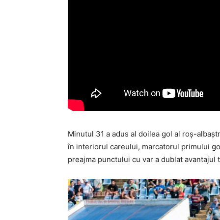
Minutul 31 a adus al doilea gol al roş-albaştr
în interiorul careului, marcatorul primului g
preajma punctului cu var a dublat avantajul 