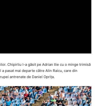
ilor. Chipirliu l-a găsit pe Adrian Ilie cu o minge trimisă
ol a pasat mai departe către Alin Raicu, care din
trupei antrenate de Daniel Opriţa.