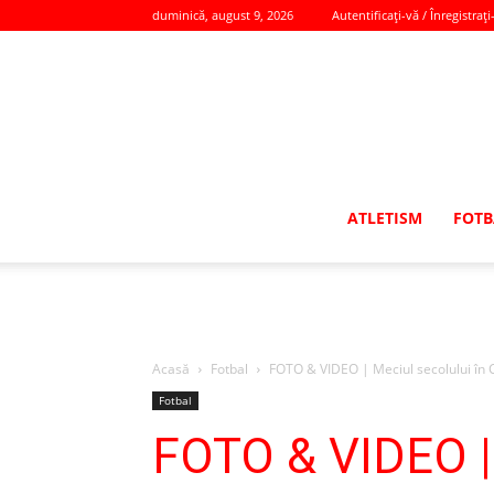
duminică, august 9, 2026
Autentificați-vă / Înregistrați
ATLETISM
FOTB
Acasă
Fotbal
FOTO & VIDEO | Meciul secolului în C
Fotbal
FOTO & VIDEO | 