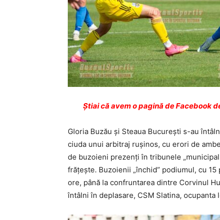
Ştiai că avem o pagină de Facebook de
Gloria Buzău şi Steaua Bucureşti s-au întâlnit
ciuda unui arbitraj ruşinos, cu erori de ambe
de buzoieni prezenţi în tribunele „municipal
frăţeşte. Buzoienii „închid” podiumul, cu 15
ore, până la confruntarea dintre Corvinul H
întâlni în deplasare, CSM Slatina, ocupanta l