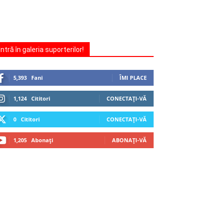
Intră în galeria suporterilor!
5,393
Fani
ÎMI PLACE
1,124
Cititori
CONECTAȚI-VĂ
0
Cititori
CONECTAȚI-VĂ
1,205
Abonați
ABONAȚI-VĂ