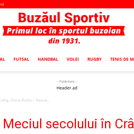
-vă
AL
FUTSAL
HANDBAL
VOLEI
RUGBY
TENIS DE 
Buzaul
- Publicitate -
Header ad
râng. Gloria Buzău – Steaua...
Sportiv
Meciul secolului în Crâ