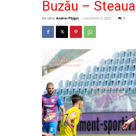
Buzău – Steaua 
De către
Andrei Pițigoi
-
octombrie 3, 2023
0