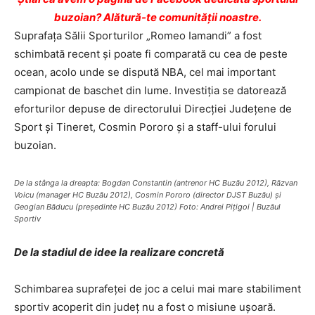
buzoian? Alătură-te comunității noastre.
Suprafaţa Sălii Sporturilor „Romeo Iamandi” a fost
schimbată recent şi poate fi comparată cu cea de peste
ocean, acolo unde se dispută NBA, cel mai important
campionat de baschet din lume. Investiţia se datorează
eforturilor depuse de directorului Direcţiei Judeţene de
Sport şi Tineret, Cosmin Pororo şi a staff-ului forului
buzoian.
De la stânga la dreapta: Bogdan Constantin (antrenor HC Buzău 2012), Răzvan
Voicu (manager HC Buzău 2012), Cosmin Pororo (director DJST Buzău) şi
Geogian Băducu (preşedinte HC Buzău 2012) Foto: Andrei Piţigoi | Buzăul
Sportiv
De la stadiul de idee la realizare concretă
Schimbarea suprafeţei de joc a celui mai mare stabiliment
sportiv acoperit din judeţ nu a fost o misiune uşoară.