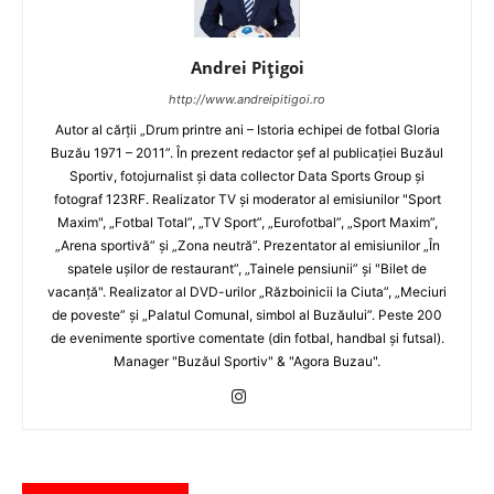
Andrei Pițigoi
http://www.andreipitigoi.ro
Autor al cărţii „Drum printre ani – Istoria echipei de fotbal Gloria
Buzău 1971 – 2011”. În prezent redactor şef al publicaţiei Buzăul
Sportiv, fotojurnalist şi data collector Data Sports Group şi
fotograf 123RF. Realizator TV şi moderator al emisiunilor "Sport
Maxim", „Fotbal Total”, „TV Sport”, „Eurofotbal”, „Sport Maxim”,
„Arena sportivă” şi „Zona neutră”. Prezentator al emisiunilor „În
spatele uşilor de restaurant”, „Tainele pensiunii” şi "Bilet de
vacanţă". Realizator al DVD-urilor „Războinicii la Ciuta”, „Meciuri
de poveste” şi „Palatul Comunal, simbol al Buzăului”. Peste 200
de evenimente sportive comentate (din fotbal, handbal şi futsal).
Manager "Buzăul Sportiv" & "Agora Buzau".