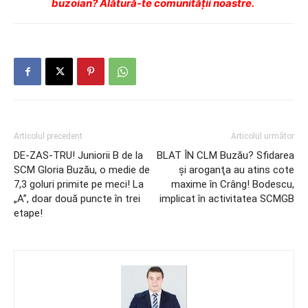
buzoian? Alătură-te comunității noastre.
Articolul precedent
Articolul următor
DE-ZAS-TRU! Juniorii B de la
BLAT ÎN CLM Buzău? Sfidarea
SCM Gloria Buzău, o medie de
şi aroganţa au atins cote
7,3 goluri primite pe meci! La
maxime în Crâng! Bodescu,
„A”, doar două puncte în trei
implicat în activitatea SCMGB
etape!