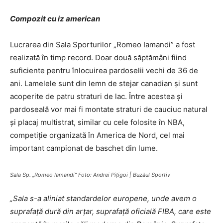
Compozit cu iz american
Lucrarea din Sala Sporturilor „Romeo Iamandi” a fost
realizată în timp record. Doar două săptămâni fiind
suficiente pentru înlocuirea pardoselii vechi de 36 de
ani. Lamelele sunt din lemn de stejar canadian şi sunt
acoperite de patru straturi de lac. Între acestea şi
pardoseală vor mai fi montate straturi de cauciuc natural
şi placaj multistrat, similar cu cele folosite în NBA,
competiţie organizată în America de Nord, cel mai
important campionat de baschet din lume.
Sala Sp. „Romeo Iamandi” Foto: Andrei Piţigoi | Buzăul Sportiv
„Sala s-a aliniat standardelor europene, unde avem o
suprafaţă dură din arţar, suprafaţă oficială FIBA, care este