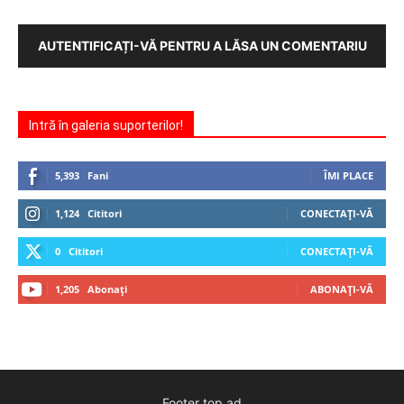
AUTENTIFICAȚI-VĂ PENTRU A LĂSA UN COMENTARIU
Intră în galeria suporterilor!
5,393
Fani
ÎMI PLACE
1,124
Cititori
CONECTAȚI-VĂ
0
Cititori
CONECTAȚI-VĂ
1,205
Abonați
ABONAȚI-VĂ
Footer top ad