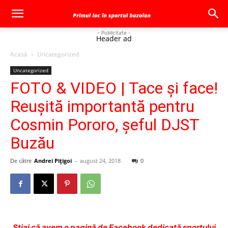
- Publicitate -
Header ad
Acasă
Uncategorized
Uncategorized
FOTO & VIDEO | Tace şi face!
Reuşită importantă pentru
Cosmin Pororo, şeful DJST
Buzău
De către
Andrei Pițigoi
-
august 24, 2018
0
Ştiai că avem o pagină de Facebook dedicată sportului