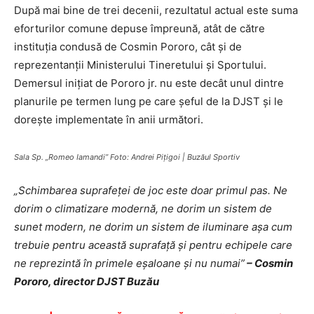
După mai bine de trei decenii, rezultatul actual este suma
eforturilor comune depuse împreună, atât de către
instituţia condusă de Cosmin Pororo, cât şi de
reprezentanţii Ministerului Tineretului şi Sportului.
Demersul iniţiat de Pororo jr. nu este decât unul dintre
planurile pe termen lung pe care şeful de la DJST şi le
doreşte implementate în anii următori.
Sala Sp. „Romeo Iamandi” Foto: Andrei Piţigoi | Buzăul Sportiv
„Schimbarea suprafeţei de joc este doar primul pas. Ne
dorim o climatizare modernă, ne dorim un sistem de
sunet modern, ne dorim un sistem de iluminare aşa cum
trebuie pentru această suprafaţă şi pentru echipele care
ne reprezintă în primele eşaloane şi nu numai”
– Cosmin
Pororo, director DJST Buzău