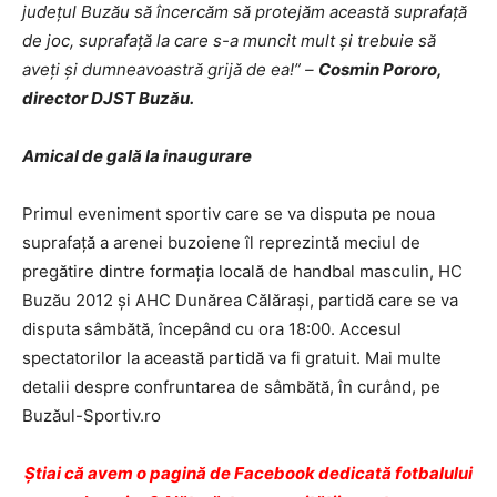
judeţul Buzău să încercăm să protejăm această suprafaţă
de joc, suprafaţă la care s-a muncit mult şi trebuie să
aveţi şi dumneavoastră grijă de ea!” –
Cosmin Pororo,
director DJST Buzău.
Amical de gală la inaugurare
Primul eveniment sportiv care se va disputa pe noua
suprafaţă a arenei buzoiene îl reprezintă meciul de
pregătire dintre formaţia locală de handbal masculin, HC
Buzău 2012 şi AHC Dunărea Călăraşi, partidă care se va
disputa sâmbătă, începând cu ora 18:00. Accesul
spectatorilor la această partidă va fi gratuit. Mai multe
detalii despre confruntarea de sâmbătă, în curând, pe
Buzăul-Sportiv.ro
Ştiai că avem o pagină de Facebook dedicată fotbalului