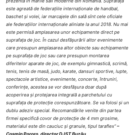
prezentă în marile săli moderne din România. Suprafaţa
este agreată de federaţiile internaţionale de handbal,
baschet şi volei, iar marcajele din sală sînt cele oficiale
ale federaţiilor internaţionale aliniate la anul 2018.
Nu mai
este permisă amplasarea unor echipamente direct pe
suprafaţa de joc. În cazul desfăşurării altor evenimente
care presupun amplasarea altor obiecte sau echipamente
pe suprafaţa de joc sau care presupun montarea
diferitelor aparate de joc, de exemplu gimnastică, scrimă,
tenis, tenis de masă, judo, karate, dansuri sportive, lupte,
spectacole artistice, evenimente, concerte, întruniri,
conferinţe, acestea se vor desfăşura doar după
acoperirea şi protejarea integrală a parchetului cu
suprafaţa de protecţie corespunzătoare. Se va folosi şi un
dublu adeziv special. Recomandările venite din partea
firmei specifică covor de protecţie de 4 mm grosime,
materialul este din cauciuc şi granule, tipul taraflex
”
–
Cosmin Pororo, director DJST Buzău