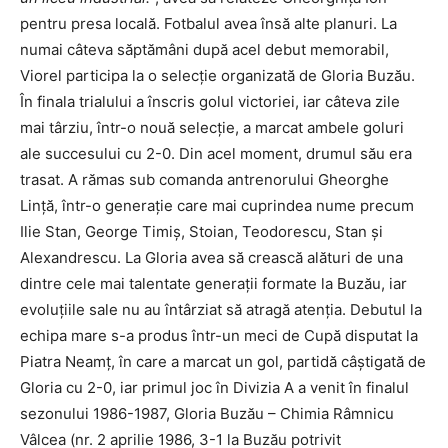
pentru presa locală. Fotbalul avea însă alte planuri. La
numai câteva săptămâni după acel debut memorabil,
Viorel participa la o selecție organizată de Gloria Buzău.
În finala trialului a înscris golul victoriei, iar câteva zile
mai târziu, într-o nouă selecție, a marcat ambele goluri
ale succesului cu 2-0. Din acel moment, drumul său era
trasat. A rămas sub comanda antrenorului Gheorghe
Lință, într-o generație care mai cuprindea nume precum
Ilie Stan, George Timiș, Stoian, Teodorescu, Stan și
Alexandrescu. La Gloria avea să crească alături de una
dintre cele mai talentate generații formate la Buzău, iar
evoluțiile sale nu au întârziat să atragă atenția. Debutul la
echipa mare s-a produs într-un meci de Cupă disputat la
Piatra Neamț, în care a marcat un gol, partidă câștigată de
Gloria cu 2-0, iar primul joc în Divizia A a venit în finalul
sezonului 1986-1987, Gloria Buzău – Chimia Râmnicu
Vâlcea (nr. 2 aprilie 1986, 3-1 la Buzău potrivit