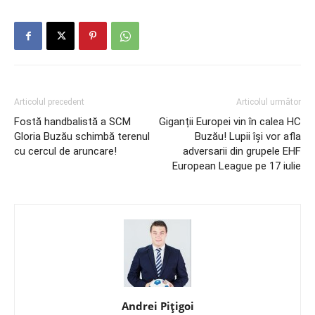
Articolul precedent
Articolul următor
Fostă handbalistă a SCM
Giganții Europei vin în calea HC
Gloria Buzău schimbă terenul
Buzău! Lupii își vor afla
cu cercul de aruncare!
adversarii din grupele EHF
European League pe 17 iulie
Andrei Pițigoi