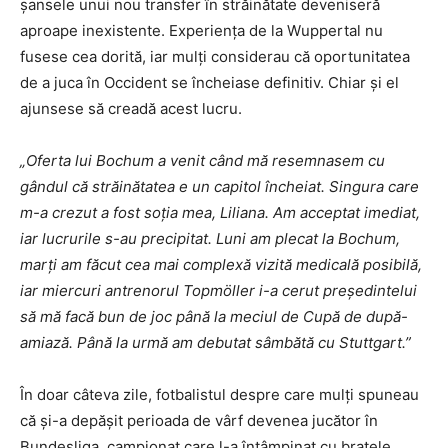
șansele unui nou transfer în străinătate deveniseră
aproape inexistente. Experiența de la Wuppertal nu
fusese cea dorită, iar mulți considerau că oportunitatea
de a juca în Occident se încheiase definitiv. Chiar și el
ajunsese să creadă acest lucru.
„Oferta lui Bochum a venit când mă resemnasem cu
gândul că străinătatea e un capitol încheiat. Singura care
m-a crezut a fost soția mea, Liliana. Am acceptat imediat,
iar lucrurile s-au precipitat. Luni am plecat la Bochum,
marți am făcut cea mai complexă vizită medicală posibilă,
iar miercuri antrenorul Topmöller i-a cerut președintelui
să mă facă bun de joc până la meciul de Cupă de după-
amiază. Până la urmă am debutat sâmbătă cu Stuttgart.”
În doar câteva zile, fotbalistul despre care mulți spuneau
că și-a depășit perioada de vârf devenea jucător în
Bundesliga, campionat care l-a întâmpinat cu brațele