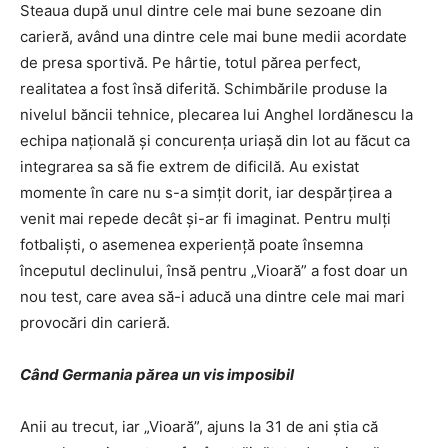
Steaua după unul dintre cele mai bune sezoane din
carieră, având una dintre cele mai bune medii acordate
de presa sportivă. Pe hârtie, totul părea perfect,
realitatea a fost însă diferită. Schimbările produse la
nivelul băncii tehnice, plecarea lui Anghel Iordănescu la
echipa națională și concurența uriașă din lot au făcut ca
integrarea sa să fie extrem de dificilă. Au existat
momente în care nu s-a simțit dorit, iar despărțirea a
venit mai repede decât și-ar fi imaginat. Pentru mulți
fotbaliști, o asemenea experiență poate însemna
începutul declinului, însă pentru „Vioară” a fost doar un
nou test, care avea să-i aducă una dintre cele mai mari
provocări din carieră.
Când Germania părea un vis imposibil
Anii au trecut, iar „Vioară”, ajuns la 31 de ani știa că