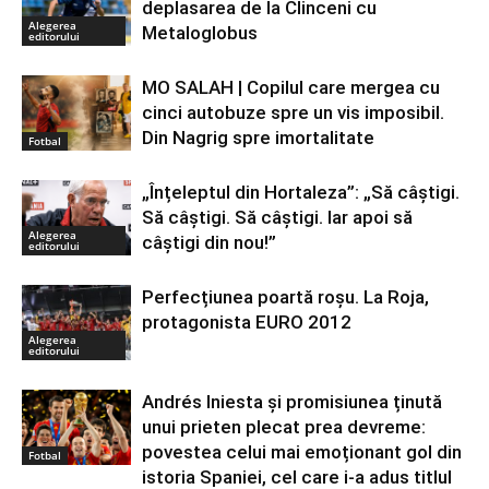
deplasarea de la Clinceni cu
Alegerea
Metaloglobus
editorului
MO SALAH | Copilul care mergea cu
cinci autobuze spre un vis imposibil.
Din Nagrig spre imortalitate
Fotbal
„Înțeleptul din Hortaleza”: „Să câștigi.
Să câștigi. Să câștigi. Iar apoi să
Alegerea
câștigi din nou!”
editorului
Perfecțiunea poartă roșu. La Roja,
protagonista EURO 2012
Alegerea
editorului
Andrés Iniesta și promisiunea ținută
unui prieten plecat prea devreme:
povestea celui mai emoționant gol din
Fotbal
istoria Spaniei, cel care i-a adus titlul