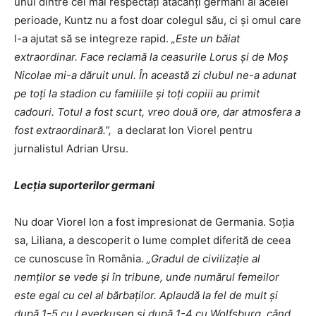
unul dintre cei mai respectați atacanți germani ai acelei
perioade, Kuntz nu a fost doar colegul său, ci și omul care
l-a ajutat să se integreze rapid.
„Este un băiat
extraordinar. Face reclamă la ceasurile Lorus și de Moș
Nicolae mi-a dăruit unul. În această zi clubul ne-a adunat
pe toți la stadion cu familiile și toți copiii au primit
cadouri. Totul a fost scurt, vreo două ore, dar atmosfera a
fost extraordinară.”,
a declarat Ion Viorel pentru
jurnalistul Adrian Ursu.
Lecția suporterilor germani
Nu doar Viorel Ion a fost impresionat de Germania. Soția
sa, Liliana, a descoperit o lume complet diferită de ceea
ce cunoscuse în România.
„Gradul de civilizație al
nemților se vede și în tribune, unde numărul femeilor
este egal cu cel al bărbaților. Aplaudă la fel de mult și
după 1-5 cu Leverkusen și după 1-4 cu Wolfsburg, când