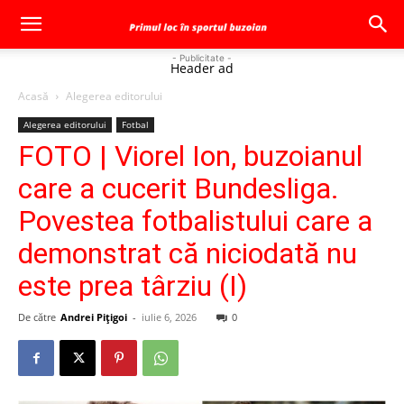
- Publicitate -
Header ad
Acasă
Alegerea editorului
Alegerea editorului
Fotbal
FOTO | Viorel Ion, buzoianul
care a cucerit Bundesliga.
Povestea fotbalistului care a
demonstrat că niciodată nu
este prea târziu (I)
De către
Andrei Pițigoi
-
iulie 6, 2026
0