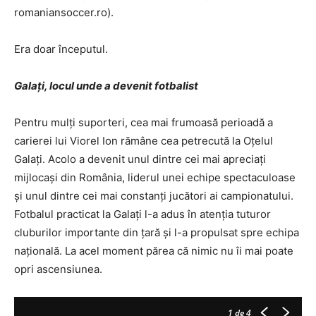
romaniansoccer.ro).
Era doar începutul.
Galați, locul unde a devenit fotbalist
Pentru mulți suporteri, cea mai frumoasă perioadă a
carierei lui Viorel Ion rămâne cea petrecută la Oțelul
Galați. Acolo a devenit unul dintre cei mai apreciați
mijlocași din România, liderul unei echipe spectaculoase
și unul dintre cei mai constanți jucători ai campionatului.
Fotbalul practicat la Galați l-a adus în atenția tuturor
cluburilor importante din țară și l-a propulsat spre echipa
națională. La acel moment părea că nimic nu îi mai poate
opri ascensiunea.
1
de 4