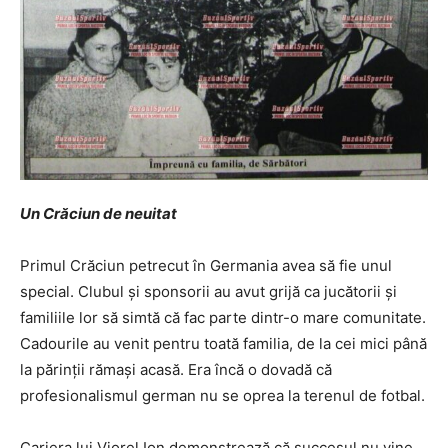
Un Crăciun de neuitat
Primul Crăciun petrecut în Germania avea să fie unul
special. Clubul și sponsorii au avut grijă ca jucătorii și
familiile lor să simtă că fac parte dintr-o mare comunitate.
Cadourile au venit pentru toată familia, de la cei mici până
la părinții rămași acasă. Era încă o dovadă că
profesionalismul german nu se oprea la terenul de fotbal.
Cariera lui Viorel Ion demonstrează că succesul nu vine