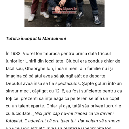
Totul a început la Mărăcineni
În 1982, Viorel Ion îmbrăca pentru prima dată tricoul
juniorilor Unirii din localitate. Clubul era condus chiar de
tatăl său, Gheorghe Ion, însă nimeni din familie nu își
imagina că băiatul avea să ajungă atât de departe.
Debutul avea însă să fie spectaculos. Șapte goluri într-un
singur meci, câștigat cu 12-6, au fost suficiente pentru ca
toți cei prezenți să înțeleagă că pe teren se afla un copil
cu un talent aparte. Chiar și așa, tatăl său privea lucrurile
cu luciditate.
„Nici prin cap nu-mi trecea că va deveni
fotbalist. E adevărat că era talentat, dar voiam să urmeze
un liceu industrial.”
, avea să relateze Gheorghiță Ion