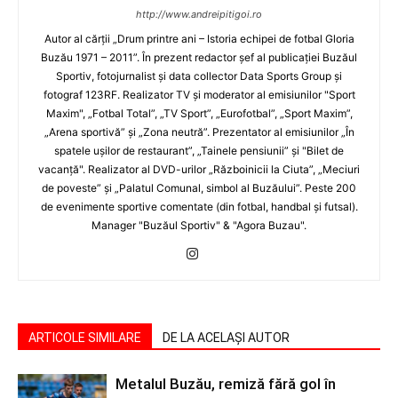
http://www.andreipitigoi.ro
Autor al cărţii „Drum printre ani – Istoria echipei de fotbal Gloria
Buzău 1971 – 2011”. În prezent redactor şef al publicaţiei Buzăul
Sportiv, fotojurnalist şi data collector Data Sports Group şi
fotograf 123RF. Realizator TV şi moderator al emisiunilor "Sport
Maxim", „Fotbal Total”, „TV Sport”, „Eurofotbal”, „Sport Maxim”,
„Arena sportivă” şi „Zona neutră”. Prezentator al emisiunilor „În
spatele uşilor de restaurant”, „Tainele pensiunii” şi "Bilet de
vacanţă". Realizator al DVD-urilor „Războinicii la Ciuta”, „Meciuri
de poveste” şi „Palatul Comunal, simbol al Buzăului”. Peste 200
de evenimente sportive comentate (din fotbal, handbal şi futsal).
Manager "Buzăul Sportiv" & "Agora Buzau".
ARTICOLE SIMILARE
DE LA ACELAȘI AUTOR
Metalul Buzău, remiză fără gol în