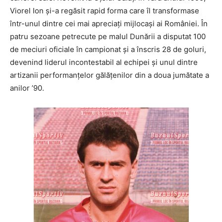
Viorel Ion și-a regăsit rapid forma care îl transformase
într-unul dintre cei mai apreciați mijlocași ai României. În
patru sezoane petrecute pe malul Dunării a disputat 100
de meciuri oficiale în campionat și a înscris 28 de goluri,
devenind liderul incontestabil al echipei și unul dintre
artizanii performanțelor gălățenilor din a doua jumătate a
anilor ’90.