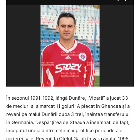
În sezonul 1991-1992, lângă Dunăre, „Vioară” a jucat 33
de meciuri și a marcat 11 goluri. A plecat în Ghencea și a
reveni pe malul Dunării după 3 trei, înaintea transferului
în Germania. Despărțirea de Steaua a însemnat, de fapt,
începutul uneia dintre cele mai prolifice perioade ale
carierei sale. Revenit la Oțelul Galați în vara anului 1995,