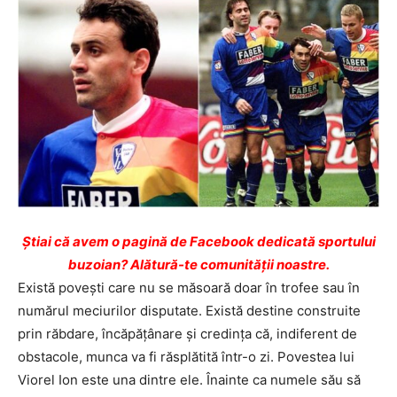
Ştiai că avem o pagină de Facebook dedicată sportului
buzoian? Alătură-te comunității noastre.
Există povești care nu se măsoară doar în trofee sau în
numărul meciurilor disputate. Există destine construite
prin răbdare, încăpățânare și credința că, indiferent de
obstacole, munca va fi răsplătită într-o zi. Povestea lui
Viorel Ion este una dintre ele. Înainte ca numele său să