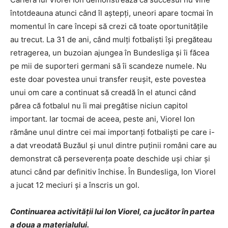
întotdeauna atunci când îl aștepți, uneori apare tocmai în
momentul în care începi să crezi că toate oportunitățile
au trecut. La 31 de ani, când mulți fotbaliști își pregăteau
retragerea, un buzoian ajungea în Bundesliga și îi făcea
pe mii de suporteri germani să îi scandeze numele. Nu
este doar povestea unui transfer reușit, este povestea
unui om care a continuat să creadă în el atunci când
părea că fotbalul nu îi mai pregătise niciun capitol
important. Iar tocmai de aceea, peste ani, Viorel Ion
rămâne unul dintre cei mai importanți fotbaliști pe care i-
a dat vreodată Buzăul și unul dintre puținii români care au
demonstrat că perseverența poate deschide uși chiar și
atunci când par definitiv închise. În Bundesliga, Ion Viorel
a jucat 12 meciuri și a înscris un gol.
Continuarea activității lui Ion Viorel, ca jucător în partea
a doua a materialului.