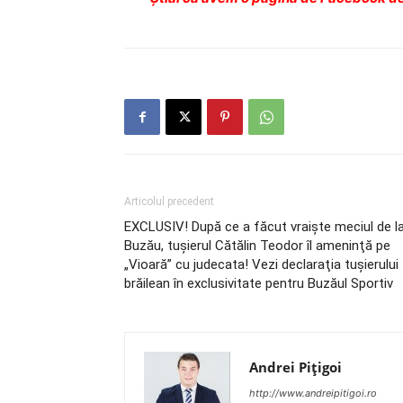
Articolul precedent
EXCLUSIV! După ce a făcut vraişte meciul de l
Buzău, tuşierul Cătălin Teodor îl ameninţă pe
„Vioară” cu judecata! Vezi declaraţia tuşierului
brăilean în exclusivitate pentru Buzăul Sportiv
Andrei Pițigoi
http://www.andreipitigoi.ro