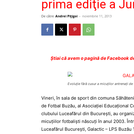
prima ediţie a Ju
De către
Andrei Pițigoi
-
noiembrie 11, 2013
Ştiai că avem o pagină de Facebook de
Evoluţie fără cusur a micuţilor antrenaţi de 
Vineri, în sala de sport din comuna Săhăteni
de Fotbal Buzău, al Asociaţiei Educaţional Cu
clubului Luceafărul din Bucureşti, au organi
micuţiilor fotbalişti născuţi în anul 2003. Î
Luceafărul Bucureşti, Galactic – LPS Buzău 1