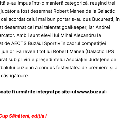
oniţă s-au impus într-o manieră categorică, reuşind trei
ic jucător a fost desemnat Robert Manea de la Galactic
i cel acordat celui mai bun portar s-au dus Bucureşti, în
ost desemnat cel mai talentat goalkeeper, iar Andrei
arcator. Ambii sunt elevii lui Mihai Alexandru la
at de AECTS Buzăul Sportiv în cadrul competiţiei
 junior i-a revenit tot lui Robert Manea (Galactic LPS
rat sub privirile preşedintelui Asociaţiei Judeţene de
balului buzoian a condus festivitatea de premiere şi a
 câştigătoare.
poate fi urmărite integral pe site-ul
www.buzaul-
Cup Săhăteni, ediţia I