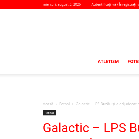
miercuri, august 5, 2026
Autentificați-vă / Înregistrați-
ATLETISM
FOTB
Acasă
Fotbal
Galactic – LPS Buzău şi-a adjudecat p
Fotbal
Galactic – LPS B