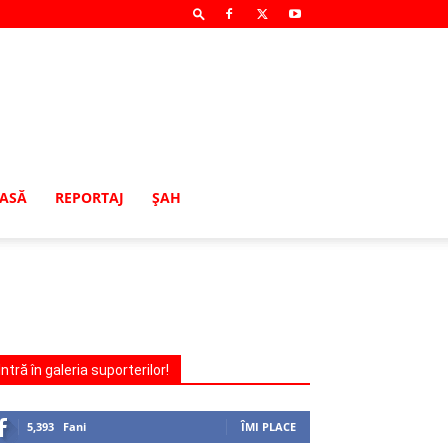
MASĂ
REPORTAJ
ŞAH
Intră în galeria suporterilor!
5,393
Fani
ÎMI PLACE