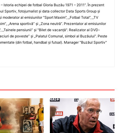
i – Istoria echipei de fotbal Gloria Buzău 1971 – 2011”. În prezent
ul Sportiv, fotojurnalist şi data collector Data Sports Group şi
i moderator al emisiunilor "Sport Maxim", „Fotbal Total”, „TV
xim”, „Arena sportivă” şi „Zona neutră”. Prezentator al emisiunilor
”, „Tainele pensiunii” şi "Bilet de vacanţă". Realizator al DVD-
„Meciuri de poveste” şi „Palatul Comunal, simbol al Buzăului”. Peste
entate (din fotbal, handbal şi futsal). Manager "Buzăul Sportiv"