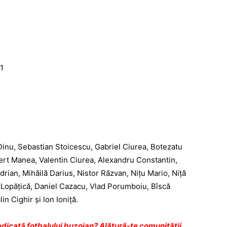
1
Dinu, Sebastian Stoicescu, Gabriel Ciurea, Botezatu
ert Manea, Valentin Ciurea, Alexandru Constantin,
rian, Mihăilă Darius, Nistor Răzvan, Niţu Mario, Niţă
 Lopăţică, Daniel Cazacu, Vlad Porumboiu, Bîscă
in Cighir şi Ion Ioniţă.
dicată fotbalului buzoian? Alătură-te comunității