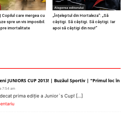
Alegerea editorului
 Copilul care mergea cu
„Înțeleptul din Hortaleza”: „Să
ze spre un vis imposibil.
câștigi. Să câștigi. Să câștigi. Iar
spre imortalitate
apoi să câștigi din nou!”
teni JUNIORS CUP 2013! | Buzăul Sportiv | "Primul loc în
a 7:54 am
decat prima ediţie a Junior`s Cup! […]
mentariu