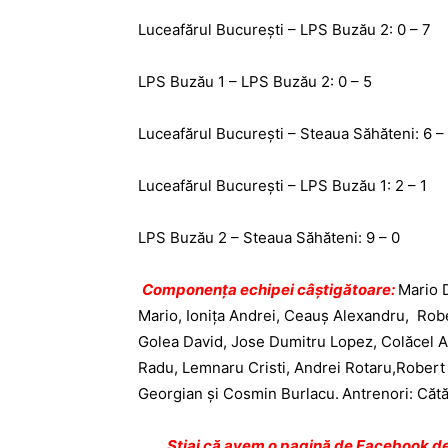
Luceafărul Bucureşti – LPS Buzău 2: 0 – 7
LPS Buzău 1 – LPS Buzău 2: 0 – 5
Luceafărul Bucureşti – Steaua Săhăteni: 6 – 
Luceafărul Bucureşti – LPS Buzău 1: 2 – 1
LPS Buzău 2 – Steaua Săhăteni: 9 – 0
Componenţa echipei câştigătoare:
Mario 
Mario, Ioniţa Andrei, Ceauş Alexandru, Rob
Golea David, Jose Dumitru Lopez, Colăcel Ad
Radu, Lemnaru Cristi, Andrei Rotaru,Robert
Georgian şi Cosmin Burlacu.
Antrenori: Cătăl
Ştiai că avem o pagină de Facebook de