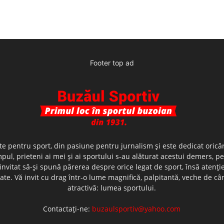
Footer top ad
te pentru sport, din pasiune pentru jurnalism şi este dedicat oricăr
ul, prieteni ai mei şi ai sportului s-au alăturat acestui demers, p
nvitat să-şi spună părerea despre orice legat de sport, însă atenţi
olerate. Vă invit cu drag într-o lume magnifică, palpitantă, veche de
atractivă: lumea sportului.
Contactați-ne:
buzaulsportiv@yahoo.com