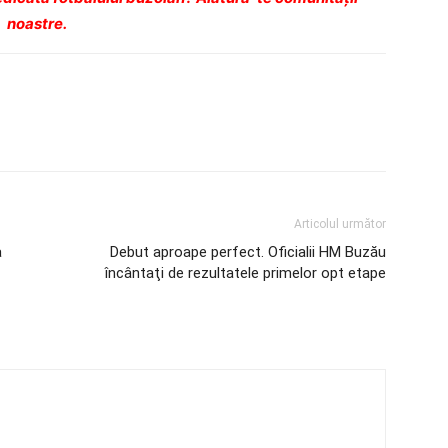
noastre.
Articolul următor
a
Debut aproape perfect. Oficialii HM Buzău
încântaţi de rezultatele primelor opt etape