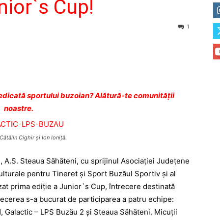
nior`s Cup!
1
dicată sportului buzoian? Alătură-te comunității
noastre.
Cătălin Cighir şi Ion Ioniţă.
, A.S. Steaua Săhăteni, cu sprijinul Asociaţiei Judeţene
lturale pentru Tineret şi Sport Buzăul Sportiv şi al
zat prima ediţie a Junior`s Cup, întrecere destinată
ntrecerea s-a bucurat de participarea a patru echipe:
, Galactic – LPS Buzău 2 şi Steaua Săhăteni. Micuţii