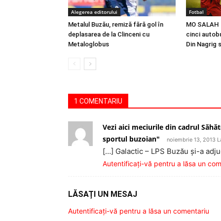
Alegerea editorului
Fotbal
Metalul Buzău, remiză fără gol în
MO SALAH |
deplasarea de la Clinceni cu
cinci autobu
Metaloglobus
Din Nagrig 
1 COMENTARIU
Vezi aici meciurile din cadrul Săhă
sportul buzoian"
noiembrie 13, 2013 L
[…] Galactic – LPS Buzău şi-a adju
Autentificați-vă pentru a lăsa un co
LĂSAȚI UN MESAJ
Autentificați-vă pentru a lăsa un comentariu