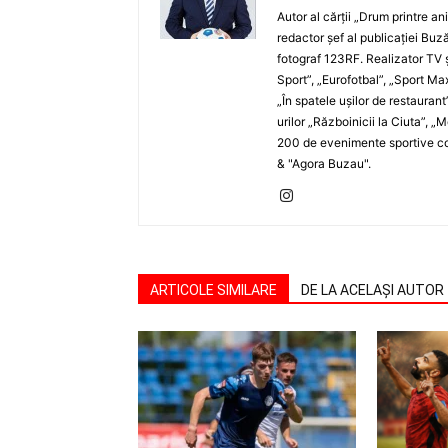
Autor al cărţii „Drum printre an
redactor şef al publicaţiei Buză
fotograf 123RF. Realizator TV ş
Sport”, „Eurofotbal”, „Sport Ma
„În spatele uşilor de restaurant
urilor „Războinicii la Ciuta”, 
200 de evenimente sportive com
& "Agora Buzau".
ARTICOLE SIMILARE
DE LA ACELAȘI AUTOR