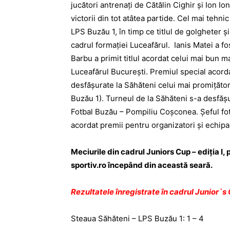
jucători antrenaţi de Cătălin Cighir şi Ion I
victorii din tot atâtea partide. Cel mai tehn
LPS Buzău 1, în timp ce titlul de golgheter ş
cadrul formaţiei Luceafărul. Ianis Matei a f
Barbu a primit titlul acordat celui mai bun m
Luceafărul Bucureşti. Premiul special acord
desfăşurate la Săhăteni celui mai promiţător
Buzău 1). Turneul de la Săhăteni s-a desfăşu
Fotbal Buzău – Pompiliu Coşconea. Şeful fot
acordat premii pentru organizatori şi echipa
Meciurile din cadrul Juniors Cup – ediţia I, 
sportiv.ro
începând din această seară.
Rezultatele înregistrate în cadrul Junior`s 
Steaua Săhăteni – LPS Buzău 1: 1 – 4