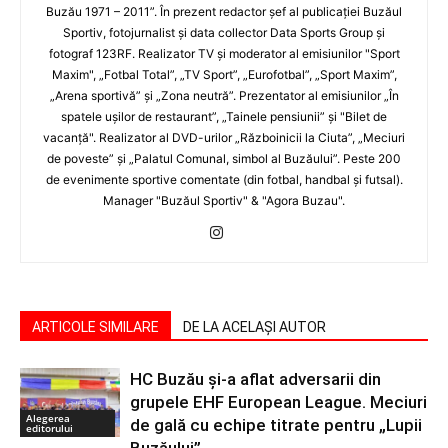
Buzău 1971 – 2011”. În prezent redactor şef al publicaţiei Buzăul
Sportiv, fotojurnalist şi data collector Data Sports Group şi
fotograf 123RF. Realizator TV şi moderator al emisiunilor "Sport
Maxim", „Fotbal Total”, „TV Sport”, „Eurofotbal”, „Sport Maxim”,
„Arena sportivă” şi „Zona neutră”. Prezentator al emisiunilor „În
spatele uşilor de restaurant”, „Tainele pensiunii” şi "Bilet de
vacanţă". Realizator al DVD-urilor „Războinicii la Ciuta”, „Meciuri
de poveste” şi „Palatul Comunal, simbol al Buzăului”. Peste 200
de evenimente sportive comentate (din fotbal, handbal şi futsal).
Manager "Buzăul Sportiv" & "Agora Buzau".
ARTICOLE SIMILARE
DE LA ACELAȘI AUTOR
HC Buzău și-a aflat adversarii din
grupele EHF European League. Meciuri
Alegerea
de gală cu echipe titrate pentru „Lupii
editorului