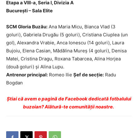
Etapa a VIII-a, Seria I, Divizia A
Bucureşti – Sala Elite
SCM Gloria Buzău:
Ana Maria Micu, Bianca Vlad (3
goluri), Gabriela Drugău (5 goluri), Cristiana Ciuplea (un
gol), Alexandra Vrabie, Anca Ionescu (14 goluri), Laura
Bujoiu, Elena Casian, Mădălina Mureş (4 goluri), Denisa
Matei, Cristina Dragu, Roxana Tabarcea, Alina Horjea
(două goluri) şi Alina Lupu.
Antrenor principal:
Romeo Ilie
Şef de secţie:
Radu
Bogdan
Ştiai că avem o pagină de Facebook dedicată fotbalului
buzoian? Alătură-te comunității noastre.