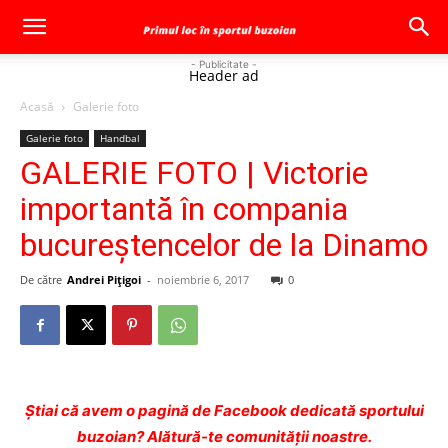
- Publicitate -
Header ad
Acasă
Galerie foto
Galerie foto
Handbal
GALERIE FOTO | Victorie
importantă în compania
bucureştencelor de la Dinamo
De către
Andrei Pițigoi
-
noiembrie 6, 2017
0
Ştiai că avem o pagină de Facebook dedicată sportului
buzoian? Alătură-te comunității noastre.