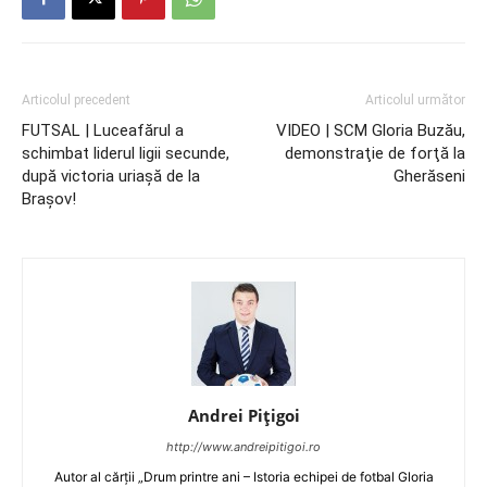
Articolul precedent
Articolul următor
FUTSAL | Luceafărul a
VIDEO | SCM Gloria Buzău,
schimbat liderul ligii secunde,
demonstraţie de forţă la
după victoria uriaşă de la
Gherăseni
Braşov!
Andrei Pițigoi
http://www.andreipitigoi.ro
Autor al cărţii „Drum printre ani – Istoria echipei de fotbal Gloria