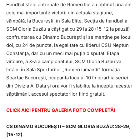
Handbalistele antrenate de Romeo Ilie au obţinut una din
cele mai importante victorii din actuala stagiune,
sâmbătă, la Bucureşti, în Sala Elite. Secţia de handbal a
SCM Gloria Buzău a câştigat cu 29 la 28 (15-12 la pauză)
confruntarea cu Dinamo Bucureşti şi se menţine pe locul
doi, cu 24 de puncte, la egalitate cu liderul CSU Neptun
Constanţa, dar cu un meci mai puţin disputat. Etapa
viitoare, a X-a a campionatului, SCM Gloria Buzău va
întâlni în Sala Sporturilor „Romeo Iamandi” formaţia
Spartac Bucureşti, ocupanta locului 10 în ierarhia seriei I
din Divizia A. Data şi ora vor fi stabilite la începtul acestei
săptămâni, accesul spectatorilor fiind gratuit.
CLICK AICI PENTRU GALERIA FOTO COMPLETĂ!
CS DINAMO BUCUREŞTI – SCM GLORIA BUZĂU: 28-29,
(15-12)