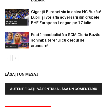
Buzăului”
Giganții Europei vin în calea HC Buzău!
Lupii își vor afla adversarii din grupele
Alegerea
EHF European League pe 17 iulie
editorului
Fostă handbalistă a SCM Gloria Buzău
schimbă terenul cu cercul de
aruncare!
Atletism
LĂSAȚI UN MESAJ
AUTENTIFICAȚI-VĂ PENTRU A LĂSA UN COMENTARIU