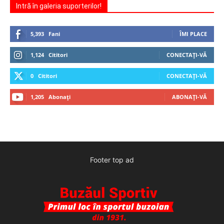
Intră în galeria suporterilor!
5,393
Fani
ÎMI PLACE
1,124
Cititori
CONECTAȚI-VĂ
0
Cititori
CONECTAȚI-VĂ
1,205
Abonați
ABONAȚI-VĂ
Footer top ad