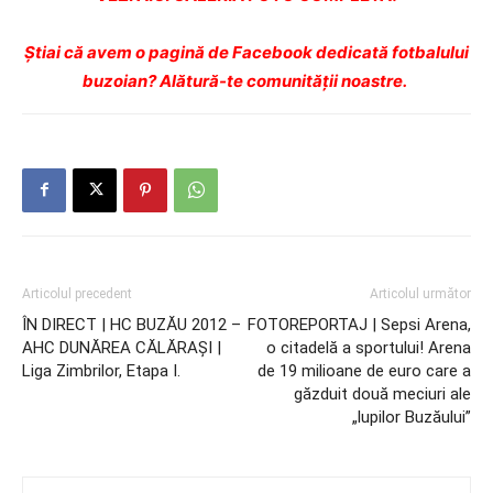
Ştiai că avem o pagină de Facebook dedicată fotbalului
buzoian? Alătură-te comunității noastre.
Articolul precedent
Articolul următor
ÎN DIRECT | HC BUZĂU 2012 –
FOTOREPORTAJ | Sepsi Arena,
AHC DUNĂREA CĂLĂRAŞI |
o citadelă a sportului! Arena
Liga Zimbrilor, Etapa I.
de 19 milioane de euro care a
găzduit două meciuri ale
„lupilor Buzăului”