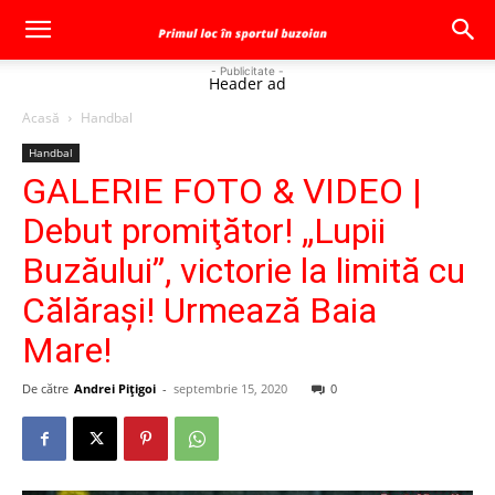
- Publicitate -
Header ad
Acasă
Handbal
Handbal
GALERIE FOTO & VIDEO |
Debut promiţător! „Lupii
Buzăului”, victorie la limită cu
Călăraşi! Urmează Baia
Mare!
De către
Andrei Pițigoi
-
septembrie 15, 2020
0