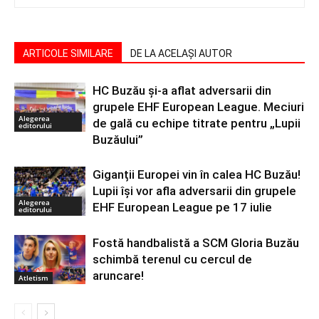
ARTICOLE SIMILARE
DE LA ACELAȘI AUTOR
HC Buzău și-a aflat adversarii din
grupele EHF European League. Meciuri
Alegerea
de gală cu echipe titrate pentru „Lupii
editorului
Buzăului”
Giganții Europei vin în calea HC Buzău!
Lupii își vor afla adversarii din grupele
Alegerea
EHF European League pe 17 iulie
editorului
Fostă handbalistă a SCM Gloria Buzău
schimbă terenul cu cercul de
aruncare!
Atletism