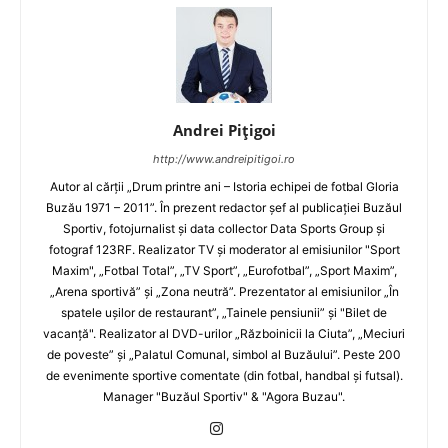
Andrei Pițigoi
http://www.andreipitigoi.ro
Autor al cărţii „Drum printre ani – Istoria echipei de fotbal Gloria
Buzău 1971 – 2011”. În prezent redactor şef al publicaţiei Buzăul
Sportiv, fotojurnalist şi data collector Data Sports Group şi
fotograf 123RF. Realizator TV şi moderator al emisiunilor "Sport
Maxim", „Fotbal Total”, „TV Sport”, „Eurofotbal”, „Sport Maxim”,
„Arena sportivă” şi „Zona neutră”. Prezentator al emisiunilor „În
spatele uşilor de restaurant”, „Tainele pensiunii” şi "Bilet de
vacanţă". Realizator al DVD-urilor „Războinicii la Ciuta”, „Meciuri
de poveste” şi „Palatul Comunal, simbol al Buzăului”. Peste 200
de evenimente sportive comentate (din fotbal, handbal şi futsal).
Manager "Buzăul Sportiv" & "Agora Buzau".