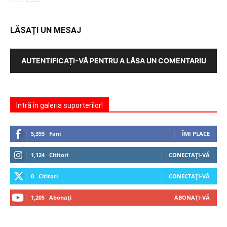
LĂSAȚI UN MESAJ
AUTENTIFICAȚI-VĂ PENTRU A LĂSA UN COMENTARIU
Intră în galeria suporterilor!
5,393
Fani
ÎMI PLACE
1,124
Cititori
CONECTAȚI-VĂ
0
Cititori
CONECTAȚI-VĂ
1,205
Abonați
ABONAȚI-VĂ