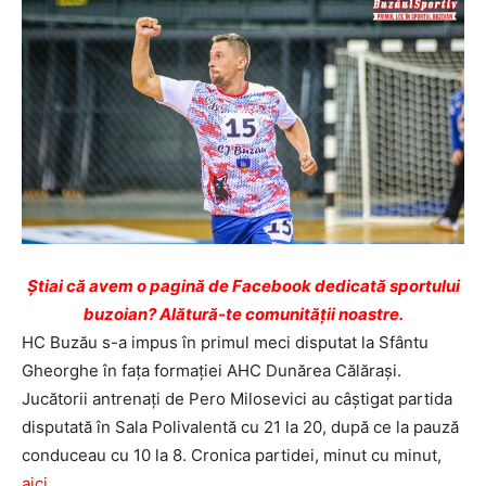
Ştiai că avem o pagină de Facebook dedicată sportului
buzoian? Alătură-te comunității noastre.
HC Buzău s-a impus în primul meci disputat la Sfântu
Gheorghe în fața formației AHC Dunărea Călărași.
Jucătorii antrenați de Pero Milosevici au câștigat partida
disputată în Sala Polivalentă cu 21 la 20, după ce la pauză
conduceau cu 10 la 8. Cronica partidei, minut cu minut,
aici
.