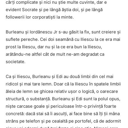
cărți complicate și nici nu știe multe cuvinte, dar e
evident Socrate și pe lângă ăștia doi, și pe lângă
followerii lor corporatiști la minte.
Burleanu și Iordănescu Jr s-au găsit la fix, sunt creiere și
suflete pereche. Cei doi seamănă cu Iliescu la ce era mai
prost la Iliescu, dar nu și la ce era bun la Iliescu,
arătându-ne altfel cât de mult ne-am degradat ca
societate.
Ca și Iliescu, Burleanu și Edi au două limbi din cel mai
ridicol și mai tare lemn. Doar că la Iliescu în spatele limbii
ăleia de lemn se ghicea relativ ușor o logică, o oarecare
structură, o substanță. Burleanu și Edi sunt la polul opus,
niște carcase goale și periculoase într-o privință foarte
concretă: dacă stai să îi asculți, ai face bine să îți ții mâna
strâns pe telefon și pe cealaltă pe portofel, că de adormit