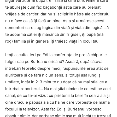
sigur vei adormi după trei fraze și cine știe. Nimeni care
te aburește cum fac bagabonții ăștia care au preluat
vrăjeala de cartier, dar nu și sclipirile hâtre ale cartierului,
nu o face ca să îți facă un bine. Asta și urmăresc acești
dementori care sug logica din viață și viața din logică: să
te adoarmă cât ei îți mănâncă din frigider, îți pupă (mă
rog) familia și în general îți trăiesc viața în locul tău.
L-ați ascultat ieri pe Edi la conferința de presă chipurile
fulger sau pe Burleanu oricând? Aseară, după câteva
întrebări teoretic despre meci, răspunsurile erau atât de
aiuritoare și de fără niciun sens, și totuși așa lungi și
umflate, încât în 2-3 minute nu doar că nu mai știai ce a
întrebat reporterul… Nu mai știai nimic: de ce ești pe acel
canal, de ce te-ai văzut cu prietenii la bere în seara aia și
cine dracu e păpușa aia cu haine care vorbește de mama
focului la televizor. Asta fac Edi și Burleanu: vorbesc
absolut nimic, dar vorbesc nimic așa mult încât te trezești