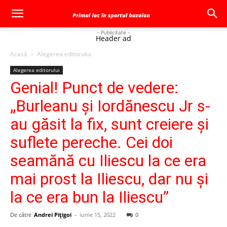
- Publicitate -
Header ad
Acasă
Alegerea editorului
Alegerea editorului
Genial! Punct de vedere:
„Burleanu și Iordănescu Jr s-
au găsit la fix, sunt creiere și
suflete pereche. Cei doi
seamănă cu Iliescu la ce era
mai prost la Iliescu, dar nu și
la ce era bun la Iliescu”
De către
Andrei Pițigoi
-
iunie 15, 2022
0