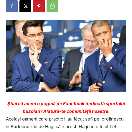
Ştiai că avem o pagină de Facebook dedicată sportului
buzoian? Alătură-te comunității noastre.
Aceiași oameni care practic i-au făcut șefi pe Iordănescu
și Burleanu râd de Hagi că e prost. Hagi nu o fi citit el