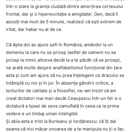
într-o stare la granița ciudată dintre amorțirea cortexului
frontal, dar și o hiperexcitație a amigdalei. Gen, dacă îi
asculți mai mult de 5 minute, realizezi că ești extrem de
iritat, dar habar nu ai de ce.
Că ăștia doi au ajuns șefi în România, amândoi la un
domeniu la care nu se pricep (astfel de oameni nu se
pricep la nimic altceva decât la a te păcăli că se pricep),
ne arată multe despre analfabetismul funcțional din țara
asta și cum am ajuns să nu prea înțelegem ce dracului se
întâmplă cu noi și în jur. În absența gândirii critice, a
lecturilor de calitate și a filosofiei, ne-am trezit că am
creat dictatori mai mari decât Ceaușescu într-un fel: e o
dictatură a lipsei de sens camuflată în ceea ce la prima
vedere e un limbaj uman inteligibil.
Și abia asta e trist la Burleanu și Iordănescu: că îți dai
seama că nici măcar onoarea de a te manipula nu ți-o fac.