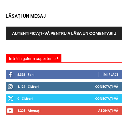
LĂSAȚI UN MESAJ
AUTENTIFICAȚI-VĂ PENTRU A LĂSA UN COMENTARIU
Intră în galeria suporterilor!
5,393
Fani
ÎMI PLACE
1,124
Cititori
CONECTAȚI-VĂ
0
Cititori
CONECTAȚI-VĂ
1,205
Abonați
ABONAȚI-VĂ