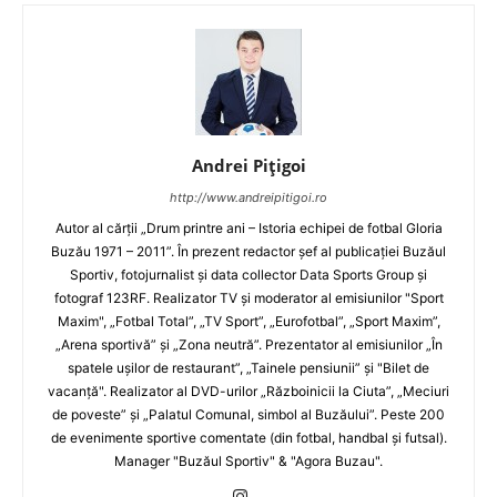
Andrei Pițigoi
http://www.andreipitigoi.ro
Autor al cărţii „Drum printre ani – Istoria echipei de fotbal Gloria
Buzău 1971 – 2011”. În prezent redactor şef al publicaţiei Buzăul
Sportiv, fotojurnalist şi data collector Data Sports Group şi
fotograf 123RF. Realizator TV şi moderator al emisiunilor "Sport
Maxim", „Fotbal Total”, „TV Sport”, „Eurofotbal”, „Sport Maxim”,
„Arena sportivă” şi „Zona neutră”. Prezentator al emisiunilor „În
spatele uşilor de restaurant”, „Tainele pensiunii” şi "Bilet de
vacanţă". Realizator al DVD-urilor „Războinicii la Ciuta”, „Meciuri
de poveste” şi „Palatul Comunal, simbol al Buzăului”. Peste 200
de evenimente sportive comentate (din fotbal, handbal şi futsal).
Manager "Buzăul Sportiv" & "Agora Buzau".