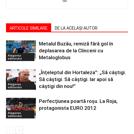
ARTICOLE SIMILARE
DE LA ACELAȘI AUTOR
Metalul Buzău, remiză fără gol în
deplasarea de la Clinceni cu
Alegerea
Metaloglobus
editorului
„Înțeleptul din Hortaleza”: „Să câștigi.
Să câștigi. Să câștigi. Iar apoi să
Alegerea
câștigi din nou!”
editorului
Perfecțiunea poartă roșu. La Roja,
protagonista EURO 2012
Alegerea
editorului