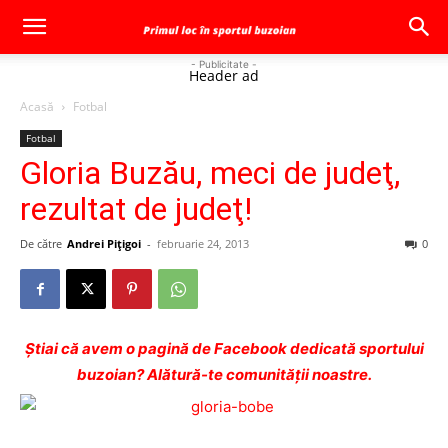
- Publicitate -
Header ad
Acasă
Fotbal
Fotbal
Gloria Buzău, meci de judeţ,
rezultat de judeţ!
De către
Andrei Pițigoi
-
februarie 24, 2013
0
Ştiai că avem o pagină de Facebook dedicată sportului
buzoian? Alătură-te comunității noastre.