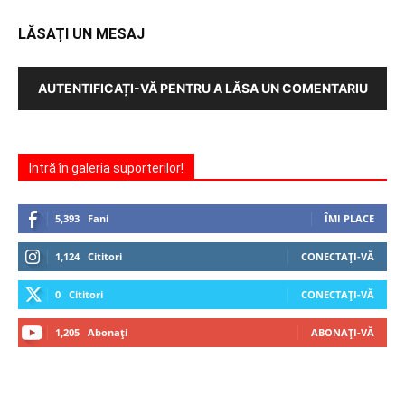
LĂSAȚI UN MESAJ
AUTENTIFICAȚI-VĂ PENTRU A LĂSA UN COMENTARIU
Intră în galeria suporterilor!
5,393
Fani
ÎMI PLACE
1,124
Cititori
CONECTAȚI-VĂ
0
Cititori
CONECTAȚI-VĂ
1,205
Abonați
ABONAȚI-VĂ