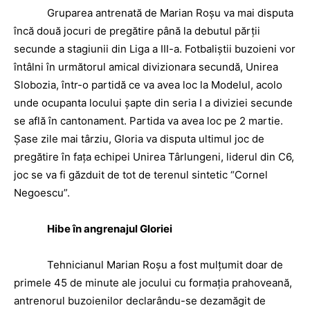
Gruparea antrenată de Marian Roşu va mai disputa
încă două jocuri de pregătire până la debutul părţii
secunde a stagiunii din Liga a III-a. Fotbaliştii buzoieni vor
întâlni în următorul amical divizionara secundă, Unirea
Slobozia, într-o partidă ce va avea loc la Modelul, acolo
unde ocupanta locului şapte din seria I a diviziei secunde
se află în cantonament. Partida va avea loc pe 2 martie.
Şase zile mai târziu, Gloria va disputa ultimul joc de
pregătire în faţa echipei Unirea Târlungeni, liderul din C6,
joc se va fi găzduit de tot de terenul sintetic “Cornel
Negoescu”.
Hibe în angrenajul Gloriei
Tehnicianul Marian Roşu a fost mulţumit doar de
primele 45 de minute ale jocului cu formaţia prahoveană,
antrenorul buzoienilor declarându-se dezamăgit de