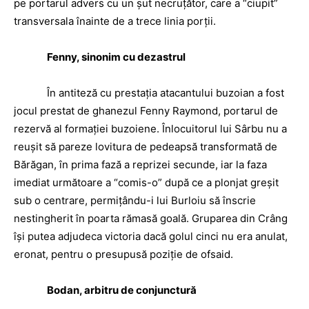
pe portarul advers cu un şut necruţător, care a “ciupit”
transversala înainte de a trece linia porţii.
Fenny, sinonim cu dezastrul
În antiteză cu prestaţia atacantului buzoian a fost
jocul prestat de ghanezul Fenny Raymond, portarul de
rezervă al formaţiei buzoiene. Înlocuitorul lui Sârbu nu a
reuşit să pareze lovitura de pedeapsă transformată de
Bărăgan, în prima fază a reprizei secunde, iar la faza
imediat următoare a “comis-o” după ce a plonjat greşit
sub o centrare, permiţându-i lui Burloiu să înscrie
nestingherit în poarta rămasă goală. Gruparea din Crâng
îşi putea adjudeca victoria dacă golul cinci nu era anulat,
eronat, pentru o presupusă poziţie de ofsaid.
Bodan, arbitru de conjunctură