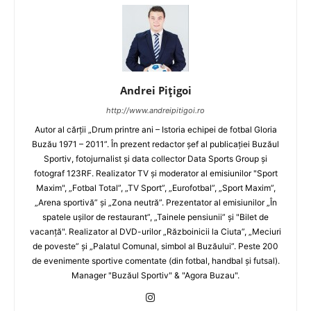
Andrei Pițigoi
http://www.andreipitigoi.ro
Autor al cărţii „Drum printre ani – Istoria echipei de fotbal Gloria
Buzău 1971 – 2011”. În prezent redactor şef al publicaţiei Buzăul
Sportiv, fotojurnalist şi data collector Data Sports Group şi
fotograf 123RF. Realizator TV şi moderator al emisiunilor "Sport
Maxim", „Fotbal Total”, „TV Sport”, „Eurofotbal”, „Sport Maxim”,
„Arena sportivă” şi „Zona neutră”. Prezentator al emisiunilor „În
spatele uşilor de restaurant”, „Tainele pensiunii” şi "Bilet de
vacanţă". Realizator al DVD-urilor „Războinicii la Ciuta”, „Meciuri
de poveste” şi „Palatul Comunal, simbol al Buzăului”. Peste 200
de evenimente sportive comentate (din fotbal, handbal şi futsal).
Manager "Buzăul Sportiv" & "Agora Buzau".