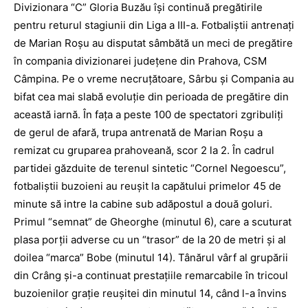
Divizionara “C” Gloria Buzău îşi continuă pregătirile
pentru returul stagiunii din Liga a III-a. Fotbaliştii antrenaţi
de Marian Roşu au disputat sâmbătă un meci de pregătire
în compania divizionarei judeţene din Prahova, CSM
Câmpina. Pe o vreme necruţătoare, Sârbu şi Compania au
bifat cea mai slabă evoluţie din perioada de pregătire din
această iarnă. În faţa a peste 100 de spectatori zgribuliţi
de gerul de afară, trupa antrenată de Marian Roşu a
remizat cu gruparea prahoveană, scor 2 la 2. În cadrul
partidei găzduite de terenul sintetic “Cornel Negoescu”,
fotbaliştii buzoieni au reuşit la capătului primelor 45 de
minute să intre la cabine sub adăpostul a două goluri.
Primul “semnat” de Gheorghe (minutul 6), care a scuturat
plasa porţii adverse cu un “trasor” de la 20 de metri şi al
doilea “marca” Bobe (minutul 14). Tânărul vârf al grupării
din Crâng şi-a continuat prestaţiile remarcabile în tricoul
buzoienilor graţie reuşitei din minutul 14, când l-a învins