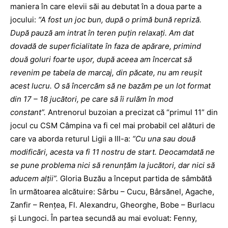
maniera în care elevii săi au debutat în a doua parte a
jocului:
“A fost un joc bun, după o primă bună repriză.
După pauză am intrat în teren puţin relaxaţi. Am dat
dovadă de superficialitate în faza de apărare, primind
două goluri foarte uşor, după aceea am încercat să
revenim pe tabela de marcaj, din păcate, nu am reuşit
acest lucru. O să încercăm să ne bazăm pe un lot format
din 17 – 18 jucători, pe care să îi rulăm în mod
constant”.
Antrenorul buzoian a precizat că “primul 11” din
jocul cu CSM Câmpina va fi cel mai probabil cel alături de
care va aborda returul Ligii a III-a:
“Cu una sau două
modificări, acesta va fi 11 nostru de start. Deocamdată ne
se pune problema nici să renunţăm la jucători, dar nici să
aducem alţii”.
Gloria Buzău a început partida de sâmbătă
în următoarea alcătuire: Sârbu – Cucu, Bârsănel, Agache,
Zanfir – Renţea, Fl. Alexandru, Gheorghe, Bobe – Burlacu
şi Lungoci. În partea secundă au mai evoluat: Fenny,