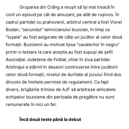
Gruparea din Crâng a reuşit să îşi mai treacă în
cont un episod pe cât de amuzant, pe atât de ruşinos. În
cadrul partidei cu prahovenii, arbitrul central a fost Viorel
Bodan, “secundul” tehnicianului buzoian, în timp ce
“tuşele” au fost asigurate de câte un jucător al celor două
formaţii. Buzoienii au motivat lipsa “cavalerilor în negru”
printr-o testare la care aceştia au fost supuşi de şefii
Asociaţiei Judeţene de Fotbal, chiar în ziua partidei.
Arbitrajul a stârnit în deseori controverse între jucătorii
celor două formaţii, nivelul de duritate al jocului fiind dus
dincolo de limitele permise de regulament. Ca fapt
divers, brigăziile trimise de AJF să arbitreze amicalele
echipelor buzoiene din perioada de pregătire nu sunt
remunerate în nici un fel.
Încă două teste până la debut