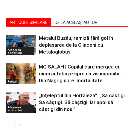
ARTICOLE SIMILARE
DE LA ACELAȘI AUTOR
Metalul Buzău, remiză fără gol în
deplasarea de la Clinceni cu
Alegerea
Metaloglobus
editorului
MO SALAH | Copilul care mergea cu
cinci autobuze spre un vis imposibil.
Din Nagrig spre imortalitate
Fotbal
„Înțeleptul din Hortaleza”: „Să câștigi.
Să câștigi. Să câștigi. Iar apoi să
Alegerea
câștigi din nou!”
editorului