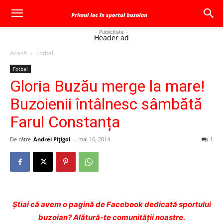
- Publicitate -
Header ad
Acasă
Fotbal
Fotbal
Gloria Buzău merge la mare!
Buzoienii întâlnesc sâmbătă
Farul Constanța
De către
Andrei Pițigoi
-
mai 16, 2014
1
Ştiai că avem o pagină de Facebook dedicată sportului
buzoian? Alătură-te comunității noastre.