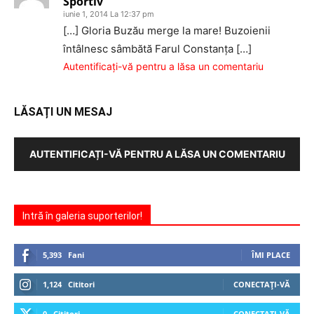
Sportiv
iunie 1, 2014 La 12:37 pm
[…] Gloria Buzău merge la mare! Buzoienii
întâlnesc sâmbătă Farul Constanța […]
Autentificați-vă pentru a lăsa un comentariu
LĂSAȚI UN MESAJ
AUTENTIFICAȚI-VĂ PENTRU A LĂSA UN COMENTARIU
Intră în galeria suporterilor!
5,393
Fani
ÎMI PLACE
1,124
Cititori
CONECTAȚI-VĂ
0
Cititori
CONECTAȚI-VĂ