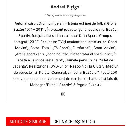
Andrei Pițigoi
http://www.andreipitigoi.ro
Autor al cărţii „Drum printre ani – Istoria echipei de fotbal Gloria
Buzău 1971 – 2011”. În prezent redactor şef al publicaţiei Buzăul
Sportiv, fotojurnalist şi data collector Data Sports Group şi
fotograf 123RF. Realizator TV şi moderator al emisiunilor "Sport
Maxim", „Fotbal Total”, „TV Sport”, „Eurofotbal”, „Sport Maxim”,
„Arena sportivă” şi „Zona neutră”. Prezentator al emisiunilor „În
spatele uşilor de restaurant”, „Tainele pensiunii” şi "Bilet de
vacanţă". Realizator al DVD-urilor „Războinicii la Ciuta”, „Meciuri
de poveste” şi „Palatul Comunal, simbol al Buzăului”. Peste 200
de evenimente sportive comentate (din fotbal, handbal şi futsal).
Manager "Buzăul Sportiv" & "Agora Buzau".
ARTICOLE SIMILARE
DE LA ACELAȘI AUTOR