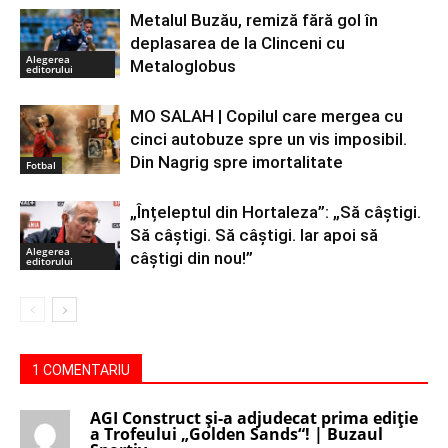
Metalul Buzău, remiză fără gol în
deplasarea de la Clinceni cu
Alegerea
Metaloglobus
editorului
MO SALAH | Copilul care mergea cu
cinci autobuze spre un vis imposibil.
Din Nagrig spre imortalitate
Fotbal
„Înțeleptul din Hortaleza”: „Să câștigi.
Să câștigi. Să câștigi. Iar apoi să
Alegerea
câștigi din nou!”
editorului
1 COMENTARIU
AGI Construct și-a adjudecat prima ediție
a Trofeului „Golden Sands“! | Buzaul