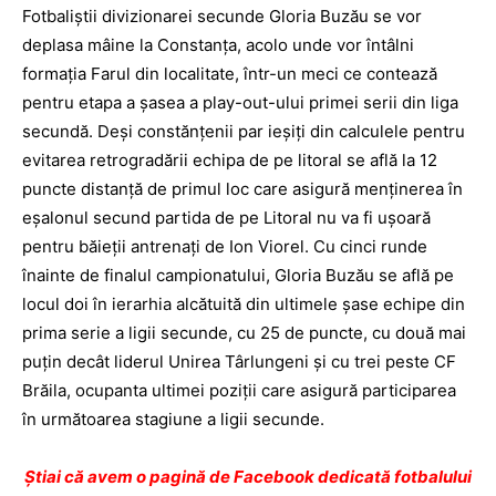
Fotbaliștii divizionarei secunde Gloria Buzău se vor
deplasa mâine la Constanța, acolo unde vor întâlni
formația Farul din localitate, într-un meci ce contează
pentru etapa a șasea a play-out-ului primei serii din liga
secundă. Deși constănțenii par ieșiți din calculele pentru
evitarea retrogradării echipa de pe litoral se află la 12
puncte distanță de primul loc care asigură menținerea în
eșalonul secund partida de pe Litoral nu va fi ușoară
pentru băieții antrenați de Ion Viorel. Cu cinci runde
înainte de finalul campionatului, Gloria Buzău se află pe
locul doi în ierarhia alcătuită din ultimele șase echipe din
prima serie a ligii secunde, cu 25 de puncte, cu două mai
puțin decât liderul Unirea Târlungeni și cu trei peste CF
Brăila, ocupanta ultimei poziții care asigură parti­ciparea
în următoarea stagiune a ligii secunde.
Ştiai că avem o pagină de Facebook dedicată fotbalului