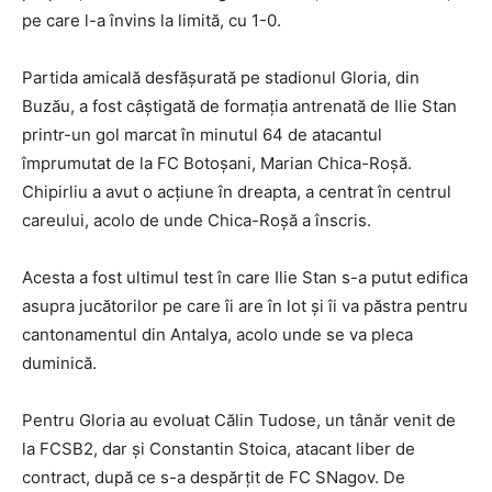
pe care l-a învins la limită, cu 1-0.
Partida amicală desfăşurată pe stadionul Gloria, din
Buzău, a fost câştigată de formaţia antrenată de Ilie Stan
printr-un gol marcat în minutul 64 de atacantul
împrumutat de la FC Botoşani, Marian Chica-Roşă.
Chipirliu a avut o acţiune în dreapta, a centrat în centrul
careului, acolo de unde Chica-Roşă a înscris.
Acesta a fost ultimul test în care Ilie Stan s-a putut edifica
asupra jucătorilor pe care îi are în lot şi îi va păstra pentru
cantonamentul din Antalya, acolo unde se va pleca
duminică.
Pentru Gloria au evoluat Călin Tudose, un tânăr venit de
la FCSB2, dar și Constantin Stoica, atacant liber de
contract, după ce s-a despărțit de FC SNagov. De