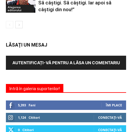
Să câștigi. Să câștigi. Iar apoi să
Alegerea
câștigi din nou!”
editorului
LĂSAȚI UN MESAJ
AUTENTIFICAȚI-VĂ PENTRU A LĂSA UN COMENTARIU
Intră în galeria suporterilor!
5,393
Fani
ÎMI PLACE
1,124
Cititori
CONECTAȚI-VĂ
0
Cititori
CONECTAȚI-VĂ