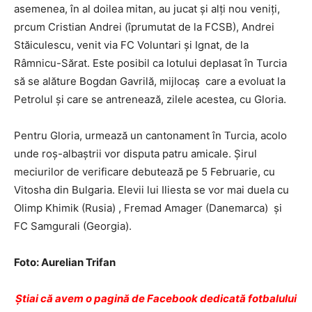
asemenea, în al doilea mitan, au jucat și alți nou veniți,
prcum Cristian Andrei (îprumutat de la FCSB), Andrei
Stăiculescu, venit via FC Voluntari și Ignat, de la
Râmnicu-Sărat. Este posibil ca lotului deplasat în Turcia
să se alăture Bogdan Gavrilă, mijlocaș care a evoluat la
Petrolul și care se antrenează, zilele acestea, cu Gloria.
Pentru Gloria, urmează un cantonament în Turcia, acolo
unde roș-albaștrii vor disputa patru amicale. Șirul
meciurilor de verificare debutează pe 5 Februarie, cu
Vitosha din Bulgaria. Elevii lui Iliesta se vor mai duela cu
Olimp Khimik (Rusia) , Fremad Amager (Danemarca) și
FC Samgurali (Georgia).
Foto: Aurelian Trifan
Ştiai că avem o pagină de Facebook dedicată fotbalului