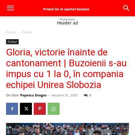
- Publicitate -
Header ad
Acasă
Fotbal
Fotbal
Gloria, victorie înainte de
cantonament | Buzoienii s-au
impus cu 1 la 0, în compania
echipei Unirea Slobozia
De către
Popescu Dragos
-
ianuarie 31, 2020
0