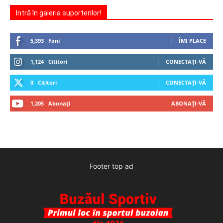
Intră în galeria suporterilor!
5,393
Fani
ÎMI PLACE
1,124
Cititori
CONECTAȚI-VĂ
0
Cititori
CONECTAȚI-VĂ
1,205
Abonați
ABONAȚI-VĂ
Footer top ad