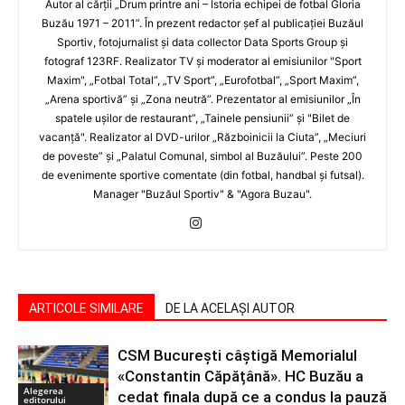
Autor al cărţii „Drum printre ani – Istoria echipei de fotbal Gloria
Buzău 1971 – 2011”. În prezent redactor şef al publicaţiei Buzăul
Sportiv, fotojurnalist şi data collector Data Sports Group şi
fotograf 123RF. Realizator TV şi moderator al emisiunilor "Sport
Maxim", „Fotbal Total”, „TV Sport”, „Eurofotbal”, „Sport Maxim”,
„Arena sportivă” şi „Zona neutră”. Prezentator al emisiunilor „În
spatele uşilor de restaurant”, „Tainele pensiunii” şi "Bilet de
vacanţă". Realizator al DVD-urilor „Războinicii la Ciuta”, „Meciuri
de poveste” şi „Palatul Comunal, simbol al Buzăului”. Peste 200
de evenimente sportive comentate (din fotbal, handbal şi futsal).
Manager "Buzăul Sportiv" & "Agora Buzau".
ARTICOLE SIMILARE
DE LA ACELAȘI AUTOR
CSM București câștigă Memorialul
«Constantin Căpățână». HC Buzău a
Alegerea
cedat finala după ce a condus la pauză
editorului