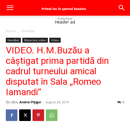
- Publicitate -
Header ad
Acasă
Handbal
Handbal
Materiale video
Video
VIDEO. H.M.Buzău a
câștigat prima partidă din
cadrul turneului amical
disputat în Sala „Romeo
Iamandi”
De către
Andrei Pițigoi
-
august 29, 2014
0