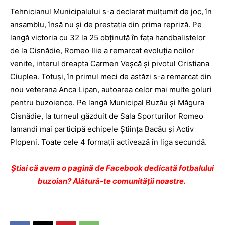
Tehnicianul Municipalului s-a declarat mulțumit de joc, în
ansamblu, însă nu și de prestația din prima repriză. Pe
langă victoria cu 32 la 25 obținută în fața handbalistelor
de la Cisnădie, Romeo Ilie a remarcat evoluția noilor
venite, interul dreapta Carmen Veşcă şi pivotul Cristiana
Ciuplea. Totuși, în primul meci de astăzi s-a remarcat din
nou veterana Anca Lipan, autoarea celor mai multe goluri
pentru buzoience. Pe langă Municipal Buzău și Măgura
Cisnădie, la turneul găzduit de Sala Sporturilor Romeo
Iamandi mai participă echipele Știința Bacău și Activ
Plopeni. Toate cele 4 formații activează în liga secundă.
Ştiai că avem o pagină de Facebook dedicată fotbalului
buzoian? Alătură-te comunității noastre.