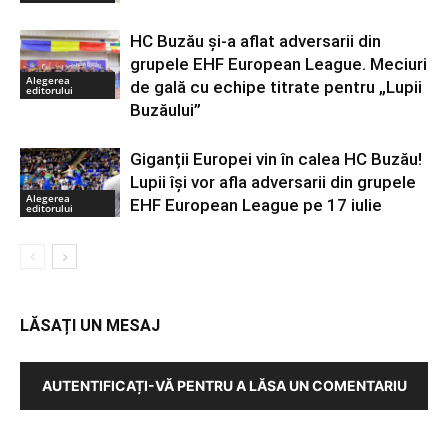
HC Buzău și-a aflat adversarii din
grupele EHF European League. Meciuri
Alegerea
de gală cu echipe titrate pentru „Lupii
editorului
Buzăului”
Giganții Europei vin în calea HC Buzău!
Lupii își vor afla adversarii din grupele
Alegerea
EHF European League pe 17 iulie
editorului
LĂSAȚI UN MESAJ
AUTENTIFICAȚI-VĂ PENTRU A LĂSA UN COMENTARIU