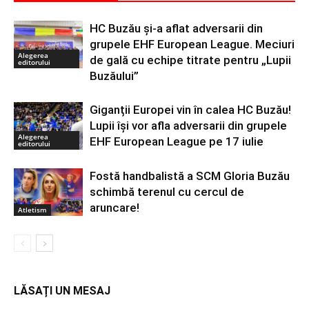
HC Buzău și-a aflat adversarii din
grupele EHF European League. Meciuri
Alegerea
de gală cu echipe titrate pentru „Lupii
editorului
Buzăului”
Giganții Europei vin în calea HC Buzău!
Lupii își vor afla adversarii din grupele
Alegerea
EHF European League pe 17 iulie
editorului
Fostă handbalistă a SCM Gloria Buzău
schimbă terenul cu cercul de
aruncare!
Atletism
LĂSAȚI UN MESAJ