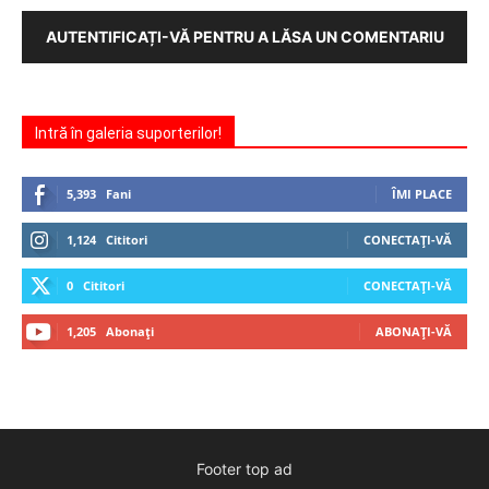
AUTENTIFICAȚI-VĂ PENTRU A LĂSA UN COMENTARIU
Intră în galeria suporterilor!
5,393
Fani
ÎMI PLACE
1,124
Cititori
CONECTAȚI-VĂ
0
Cititori
CONECTAȚI-VĂ
1,205
Abonați
ABONAȚI-VĂ
Footer top ad