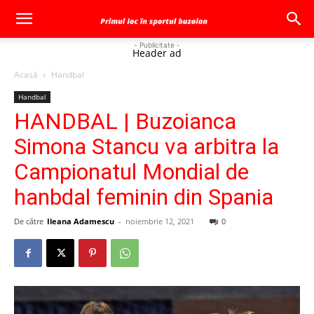
- Publicitate -
Header ad
Acasă
Handbal
Handbal
HANDBAL | Buzoianca
Simona Stancu va arbitra la
Campionatul Mondial de
hanbdal feminin din Spania
De către
Ileana Adamescu
-
noiembrie 12, 2021
0