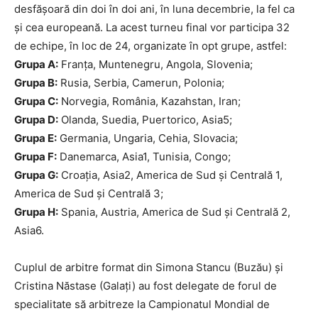
desfășoară din doi în doi ani, în luna decembrie, la fel ca
și cea europeană. La acest turneu final vor participa 32
de echipe, în loc de 24, organizate în opt grupe, astfel:
Grupa A:
Franţa, Muntenegru, Angola, Slovenia;
Grupa B:
Rusia, Serbia, Camerun, Polonia;
Grupa C:
Norvegia, România, Kazahstan, Iran;
Grupa D:
Olanda, Suedia, Puertorico, Asia5;
Grupa E:
Germania, Ungaria, Cehia, Slovacia;
Grupa F:
Danemarca, Asia1, Tunisia, Congo;
Grupa G:
Croaţia, Asia2, America de Sud şi Centrală 1,
America de Sud şi Centrală 3;
Grupa H:
Spania, Austria, America de Sud şi Centrală 2,
Asia6.
Cuplul de arbitre format din Simona Stancu (Buzău) și
Cristina Năstase (Galați) au fost delegate de forul de
specialitate să arbitreze la Campionatul Mondial de