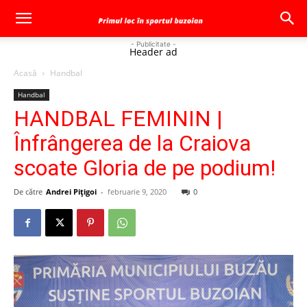
- Publicitate -
Header ad
Acasă
Handbal
Handbal
HANDBAL FEMININ |
Înfrângerea de la Craiova
scoate Gloria de pe podium!
De către
Andrei Pițigoi
-
februarie 9, 2020
0