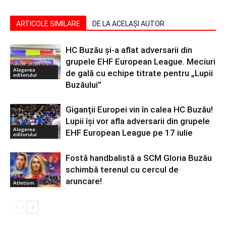
ARTICOLE SIMILARE
DE LA ACELAȘI AUTOR
HC Buzău și-a aflat adversarii din
grupele EHF European League. Meciuri
Alegerea
de gală cu echipe titrate pentru „Lupii
editorului
Buzăului”
Giganții Europei vin în calea HC Buzău!
Lupii își vor afla adversarii din grupele
Alegerea
EHF European League pe 17 iulie
editorului
Fostă handbalistă a SCM Gloria Buzău
schimbă terenul cu cercul de
aruncare!
Atletism