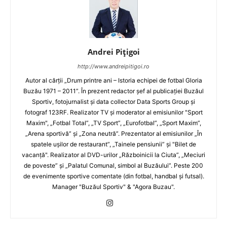
Andrei Pițigoi
http://www.andreipitigoi.ro
Autor al cărţii „Drum printre ani – Istoria echipei de fotbal Gloria
Buzău 1971 – 2011”. În prezent redactor şef al publicaţiei Buzăul
Sportiv, fotojurnalist şi data collector Data Sports Group şi
fotograf 123RF. Realizator TV şi moderator al emisiunilor "Sport
Maxim", „Fotbal Total”, „TV Sport”, „Eurofotbal”, „Sport Maxim”,
„Arena sportivă” şi „Zona neutră”. Prezentator al emisiunilor „În
spatele uşilor de restaurant”, „Tainele pensiunii” şi "Bilet de
vacanţă". Realizator al DVD-urilor „Războinicii la Ciuta”, „Meciuri
de poveste” şi „Palatul Comunal, simbol al Buzăului”. Peste 200
de evenimente sportive comentate (din fotbal, handbal şi futsal).
Manager "Buzăul Sportiv" & "Agora Buzau".