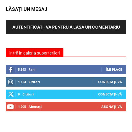
LĂSAȚI UN MESAJ
AUTENTIFICAȚI-VĂ PENTRU A LĂSA UN COMENTARIU
Intră în galeria suporterilor!
5,393
Fani
ÎMI PLACE
1,124
Cititori
CONECTAȚI-VĂ
0
Cititori
CONECTAȚI-VĂ
1,205
Abonați
ABONAȚI-VĂ