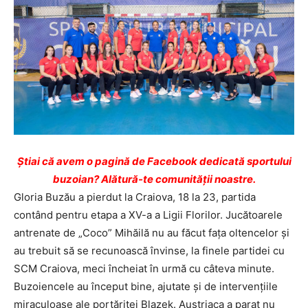
Ştiai că avem o pagină de Facebook dedicată sportului
buzoian? Alătură-te comunității noastre.
Gloria Buzău a pierdut la Craiova, 18 la 23, partida
contând pentru etapa a XV-a a Ligii Florilor. Jucătoarele
antrenate de „Coco” Mihăilă nu au făcut faţa oltencelor şi
au trebuit să se recunoască învinse, la finele partidei cu
SCM Craiova, meci încheiat în urmă cu câteva minute.
Buzoiencele au început bine, ajutate și de intervențiile
miraculoase ale portăriței Blazek. Austriaca a parat nu