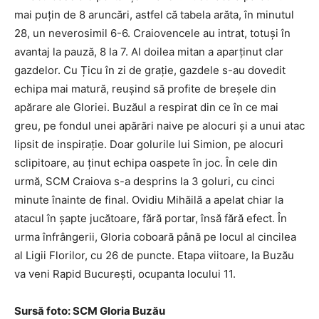
mai puțin de 8 aruncări, astfel că tabela arăta, în minutul
28, un neverosimil 6-6. Craiovencele au intrat, totuși în
avantaj la pauză, 8 la 7. Al doilea mitan a aparținut clar
gazdelor. Cu Țicu în zi de grație, gazdele s-au dovedit
echipa mai matură, reușind să profite de breșele din
apărare ale Gloriei. Buzăul a respirat din ce în ce mai
greu, pe fondul unei apărări naive pe alocuri și a unui atac
lipsit de inspirație. Doar golurile lui Simion, pe alocuri
sclipitoare, au ținut echipa oaspete în joc. În cele din
urmă, SCM Craiova s-a desprins la 3 goluri, cu cinci
minute înainte de final. Ovidiu Mihăilă a apelat chiar la
atacul în șapte jucătoare, fără portar, însă fără efect. În
urma înfrângerii, Gloria coboară până pe locul al cincilea
al Ligii Florilor, cu 26 de puncte. Etapa viitoare, la Buzău
va veni Rapid București, ocupanta locului 11.
Sursă foto: SCM Gloria Buzău