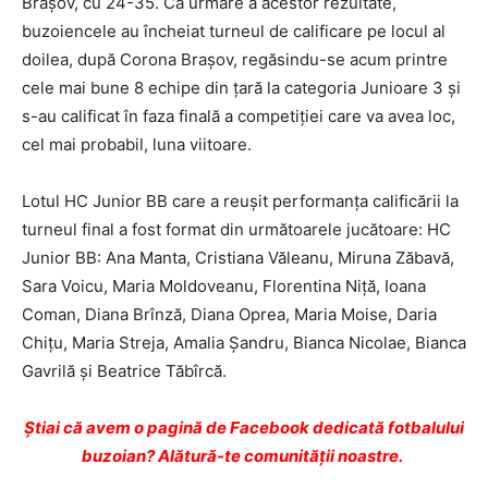
Brașov, cu 24-35. Ca urmare a acestor rezultate,
buzoiencele au încheiat turneul de calificare pe locul al
doilea, după Corona Brașov, regăsindu-se acum printre
cele mai bune 8 echipe din țară la categoria Junioare 3 și
s-au calificat în faza finală a competiției care va avea loc,
cel mai probabil, luna viitoare.
Lotul HC Junior BB care a reușit performanța calificării la
turneul final a fost format din următoarele jucătoare: HC
Junior BB: Ana Manta, Cristiana Văleanu, Miruna Zăbavă,
Sara Voicu, Maria Mol­doveanu, Florentina Niţă, Ioana
Coman, Diana Brînză, Diana Oprea, Maria Moise, Daria
Chiţu, Maria Streja, Amalia Şandru, Bianca Nicolae, Bianca
Gavrilă și Beatrice Tăbîrcă.
Ştiai că avem o pagină de Facebook dedicată fotbalului
buzoian? Alătură-te comunității noastre.