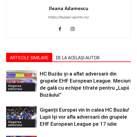
Ileana Adamescu
https://buzaul-sportiv.ro/
ARTICOLE SIMILARE
DE LA ACELAȘI AUTOR
HC Buzău și-a aflat adversarii din
grupele EHF European League. Meciuri
Alegerea
de gală cu echipe titrate pentru „Lupii
editorului
Buzăului”
Giganții Europei vin în calea HC Buzău!
Lupii își vor afla adversarii din grupele
Alegerea
EHF European League pe 17 iulie
editorului