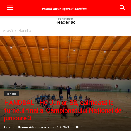
- Publicitate -
Header ad
Acasă
Handbal
Handbal
HANDBAL | HC Junior BB, calificată la
turneul final al Campionatului Național de
junioare 3
De către
Ileana Adamescu
-
mai 18, 2021
0