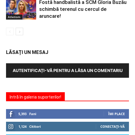
Fostă handbalistă a SCM Gloria Buzău
schimbă terenul cu cercul de
aruncare!
Atletism
LĂSAȚI UN MESAJ
AUTENTIFICAȚI-VĂ PENTRU A LĂSA UN COMENTARIU
Intră în galeria suporterilor!
5,393
Fani
ÎMI PLACE
1,124
Cititori
CONECTAȚI-VĂ