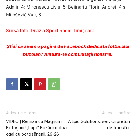
Admir, 4; Mironescu Liviu, 5; Bejinariu Florin Andrei, 4 şi
Milošević Vuk, 6.
Sursă foto: Divizia Sport Radio Timişoara
Ştiai că avem o pagină de Facebook dedicată fotbalului
buzoian? Alătură-te comunității noastre.
Articolul precedent
Articolul următor
VIDEO | Remiză cu Magnum
Atipic Solutions, servicii preturi
Botoşani! „Lupii” Buzăului, doar
de transfer
egal cu botoşănenii, 26-26