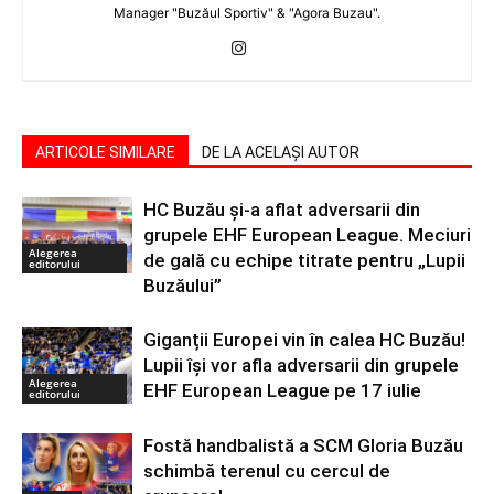
Manager "Buzăul Sportiv" & "Agora Buzau".
ARTICOLE SIMILARE
DE LA ACELAȘI AUTOR
HC Buzău și-a aflat adversarii din
grupele EHF European League. Meciuri
Alegerea
de gală cu echipe titrate pentru „Lupii
editorului
Buzăului”
Giganții Europei vin în calea HC Buzău!
Lupii își vor afla adversarii din grupele
Alegerea
EHF European League pe 17 iulie
editorului
Fostă handbalistă a SCM Gloria Buzău
schimbă terenul cu cercul de