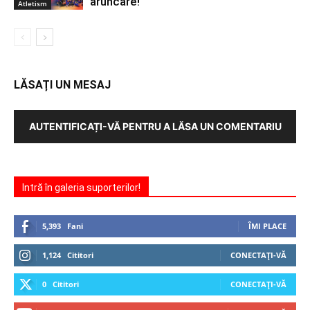
aruncare!
Atletism
LĂSAȚI UN MESAJ
AUTENTIFICAȚI-VĂ PENTRU A LĂSA UN COMENTARIU
Intră în galeria suporterilor!
5,393
Fani
ÎMI PLACE
1,124
Cititori
CONECTAȚI-VĂ
0
Cititori
CONECTAȚI-VĂ