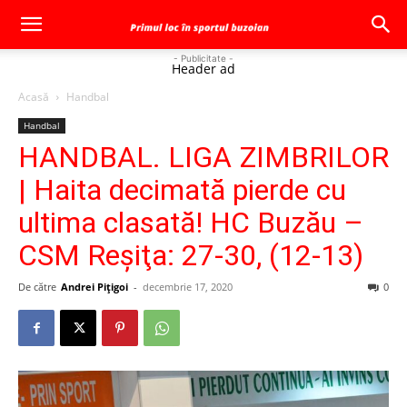
- Publicitate -
Header ad
Acasă
Handbal
Handbal
HANDBAL. LIGA ZIMBRILOR
| Haita decimată pierde cu
ultima clasată! HC Buzău –
CSM Reşiţa: 27-30, (12-13)
De către
Andrei Pițigoi
-
decembrie 17, 2020
0