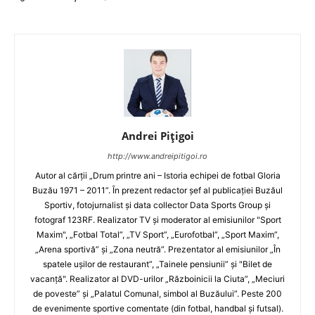
Andrei Pițigoi
http://www.andreipitigoi.ro
Autor al cărţii „Drum printre ani – Istoria echipei de fotbal Gloria
Buzău 1971 – 2011”. În prezent redactor şef al publicaţiei Buzăul
Sportiv, fotojurnalist şi data collector Data Sports Group şi
fotograf 123RF. Realizator TV şi moderator al emisiunilor "Sport
Maxim", „Fotbal Total”, „TV Sport”, „Eurofotbal”, „Sport Maxim”,
„Arena sportivă” şi „Zona neutră”. Prezentator al emisiunilor „În
spatele uşilor de restaurant”, „Tainele pensiunii” şi "Bilet de
vacanţă". Realizator al DVD-urilor „Războinicii la Ciuta”, „Meciuri
de poveste” şi „Palatul Comunal, simbol al Buzăului”. Peste 200
de evenimente sportive comentate (din fotbal, handbal şi futsal).