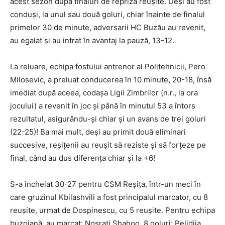
acest sezon după finaluri de repriză reușite. Deși au fost
conduși, la unul sau două goluri, chiar înainte de finalul
primelor 30 de minute, adversarii HC Buzău au revenit,
au egalat și au intrat în avantaj la pauză, 13-12.
La reluare, echipa fostului antrenor al Politehnicii, Pero
Milosevic, a preluat conducerea în 10 minute, 20-18, însă
imediat după aceea, codașa Ligii Zimbrilor (n.r., la ora
jocului) a revenit în joc și până în minutul 53 a întors
rezultatul, asigurându-și chiar și un avans de trei goluri
(22-25)! Ba mai mult, deși au primit două eliminari
succesive, reșițenii au reușit să reziste și să forțeze pe
final, când au dus diferența chiar și la +6!
S-a încheiat 30-27 pentru CSM Reșița, într-un meci în
care gruzinul Kbilashvili a fost principalul marcator, cu 8
reușite, urmat de Dospinescu, cu 5 reușite. Pentru echipa
buzoiană, au marcat: Nosrati Shahoo, 8 goluri; Pelidija