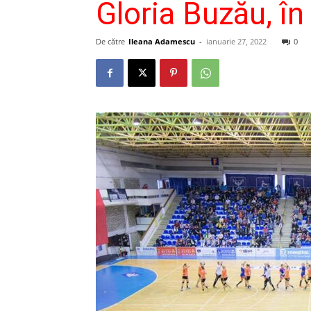
Gloria Buzău, î
De către
Ileana Adamescu
-
ianuarie 27, 2022
0