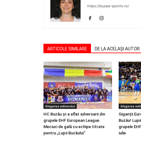
https://buzaul-sportiv.ro/
ARTICOLE SIMILARE
DE LA ACELAȘI AUTOR
Alegerea editorului
Alegerea edit
HC Buzău și-a aflat adversarii din
Giganții Eur
grupele EHF European League.
Buzău! Lupii 
Meciuri de gală cu echipe titrate
grupele EHF
pentru „Lupii Buzăului”
iulie