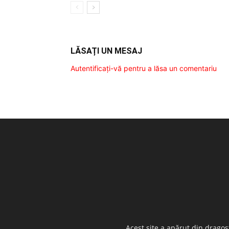
LĂSAȚI UN MESAJ
Autentificați-vă pentru a lăsa un comentariu
Acest site a apărut din dragos