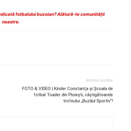
dicată fotbalului buzoian? Alătură-te comunității
noastre.
Articolul următor
FOTO & VIDEO | Kinder Constanţa şi Şcoala de
fotbal Toader din Ploieşti, câştigătoarele
trofeului „Buzăul Sportiv”!