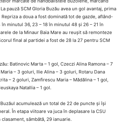
unctelor marcate de handbalistele buzoiene, marcând
. La pauză SCM Gloria Buzău avea un gol avantaj, prima
 Repriza a doua a fost dominată tot de gazde, aflând-
4 în minutul 36, 23 – 18 în minutul 48 și 26 – 21 în
ătoarele de la Minaur Baia Mare au reușit să remonteze
corul final al partidei a fost de 28 la 27 pentru SCM
uzău: Batinovic Marta – 1 gol, Czeczi Alina Ramona – 7
Maria – 3 goluri, Ilie Alina – 3 goluri, Rotaru Dana
ta – 2 goluri, Zamfirescu Maria – Mădălina – 1 gol,
euskaya Natallia – 1 gol.
 Buzăul acumulează un total de 22 de puncte și își
eral. În etapa viitoare va juca în deplasare la CSU
în clasament, sâmbătă, 29 ianuarie.