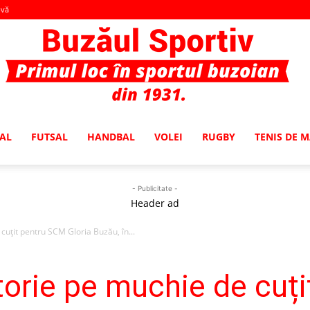
-vă
AL
FUTSAL
HANDBAL
VOLEI
RUGBY
TENIS DE 
Buzaul
- Publicitate -
Header ad
uțit pentru SCM Gloria Buzău, în...
Sportiv
orie pe muchie de cuț