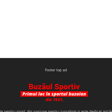
Footer top ad
te pentru sport, din pasiune pentru jurnalism şi este dedicat oricăr