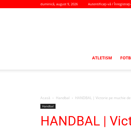
duminică, august 9, 2026
Autentificați-vă / Înregistrați
ATLETISM
FOTB
Acasă
Handbal
HANDBAL | Victorie pe muchie de c
Handbal
HANDBAL | Vict