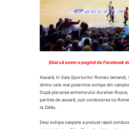
Ştiai că avem o pagină de Facebook de
Aseară, în Sala Sporturilor Romeo Iamandi, 
dintre cele mai puternice echipe din campion
După plecarea antrenorului Aurelian Roșca, h
partida de aseară, sub conducerea lui Romeo
la Zalău.
Deși echipa oaspete a preluat rapid conduc