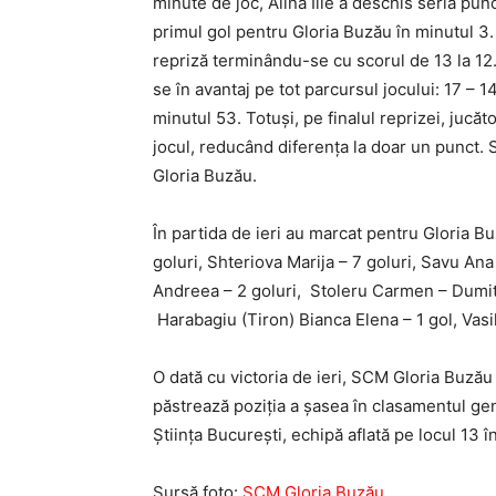
minute de joc, Alina Ilie a deschis seria p
primul gol pentru Gloria Buzău în minutul 3
repriză terminându-se cu scorul de 13 la 12.
se în avantaj pe tot parcursul jocului: 17 – 1
minutul 53. Totuși, pe finalul reprizei, juc
jocul, reducând diferența la doar un punct. S
Gloria Buzău.
În partida de ieri au marcat pentru Gloria B
goluri, Shteriova Marija – 7 goluri, Savu Ana 
Andreea – 2 goluri, Stoleru Carmen – Dumitri
Harabagiu (Tiron) Bianca Elena – 1 gol, Vasil
O dată cu victoria de ieri, SCM Gloria Buzău
păstrează poziția a șasea în clasamentul gen
Știința București, echipă aflată pe locul 13 
Sursă foto:
SCM Gloria Buzău