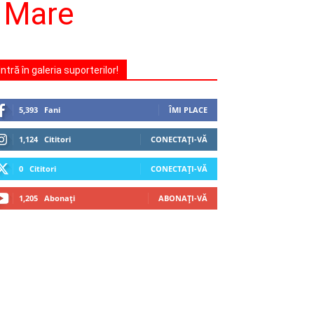
a Mare
Intră în galeria suporterilor!
5,393
Fani
ÎMI PLACE
1,124
Cititori
CONECTAȚI-VĂ
0
Cititori
CONECTAȚI-VĂ
1,205
Abonați
ABONAȚI-VĂ