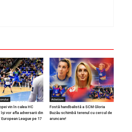
orului
Atletism
opei vin în calea HC
Fostă handbalistă a SCM Gloria
își vor afla adversarii din
Buzău schimbă terenul cu cercul de
 European League pe 17
aruncare!