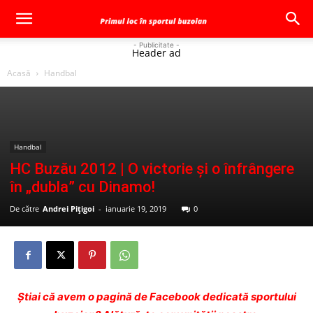
- Publicitate -
Header ad
Acasă
Handbal
Handbal
HC Buzău 2012 | O victorie și o înfrângere
în „dubla” cu Dinamo!
De către
Andrei Pițigoi
-
ianuarie 19, 2019
0
Ştiai că avem o pagină de Facebook dedicată sportului