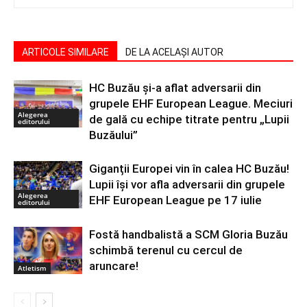
ARTICOLE SIMILARE
DE LA ACELAȘI AUTOR
HC Buzău și-a aflat adversarii din
grupele EHF European League. Meciuri
Alegerea
de gală cu echipe titrate pentru „Lupii
editorului
Buzăului”
Giganții Europei vin în calea HC Buzău!
Lupii își vor afla adversarii din grupele
Alegerea
EHF European League pe 17 iulie
editorului
Fostă handbalistă a SCM Gloria Buzău
schimbă terenul cu cercul de
aruncare!
Atletism