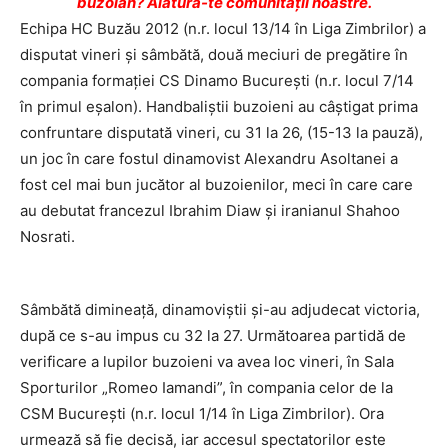
buzoian? Alătură-te comunității noastre.
Echipa HC Buzău 2012 (n.r. locul 13/14 în Liga Zimbrilor) a
disputat vineri și sâmbătă, două meciuri de pregătire în
compania formației CS Dinamo București (n.r. locul 7/14
în primul eșalon). Handbaliștii buzoieni au câștigat prima
confruntare disputată vineri, cu 31 la 26, (15-13 la pauză),
un joc în care fostul dinamovist Alexandru Asoltanei a
fost cel mai bun jucător al buzoienilor, meci în care care
au debutat francezul Ibrahim Diaw şi iranianul Shahoo
Nosrati.
Sâmbătă dimineață, dinamoviștii și-au adjudecat victoria,
după ce s-au impus cu 32 la 27. Următoarea partidă de
verificare a lupilor buzoieni va avea loc vineri, în Sala
Sporturilor „Romeo Iamandi”, în compania celor de la
CSM București (n.r. locul 1/14 în Liga Zimbrilor). Ora
urmează să fie decisă, iar accesul spectatorilor este