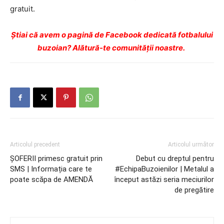
gratuit.
Ştiai că avem o pagină de Facebook dedicată fotbalului
buzoian? Alătură-te comunității noastre.
Articolul precedent
Articolul următor
ȘOFERII primesc gratuit prin
Debut cu dreptul pentru
SMS | Informația care te
#EchipaBuzoienilor | Metalul a
poate scăpa de AMENDĂ
început astăzi seria meciurilor
de pregătire