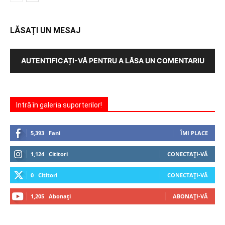
LĂSAȚI UN MESAJ
AUTENTIFICAȚI-VĂ PENTRU A LĂSA UN COMENTARIU
Intră în galeria suporterilor!
5,393
Fani
ÎMI PLACE
1,124
Cititori
CONECTAȚI-VĂ
0
Cititori
CONECTAȚI-VĂ
1,205
Abonați
ABONAȚI-VĂ