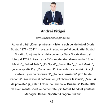
Andrei Pițigoi
http://www.andreipitigoi.ro
Autor al cărţii „Drum printre ani – Istoria echipei de fotbal Gloria
Buzău 1971 – 2011”. În prezent redactor şef al publicaţiei Buzăul
Sportiv, fotojurnalist şi data collector Data Sports Group şi
fotograf 123RF. Realizator TV şi moderator al emisiunilor "Sport
Maxim", „Fotbal Total”, „TV Sport”, „Eurofotbal”, „Sport Maxim”,
„Arena sportivă” şi „Zona neutră”. Prezentator al emisiunilor „În
spatele uşilor de restaurant”, „Tainele pensiunii” şi "Bilet de
vacanţă". Realizator al DVD-urilor „Războinicii la Ciuta”, „Meciuri
de poveste” şi „Palatul Comunal, simbol al Buzăului”. Peste 200
de evenimente sportive comentate (din fotbal, handbal şi futsal).
Manager "Buzăul Sportiv" & "Agora Buzau".