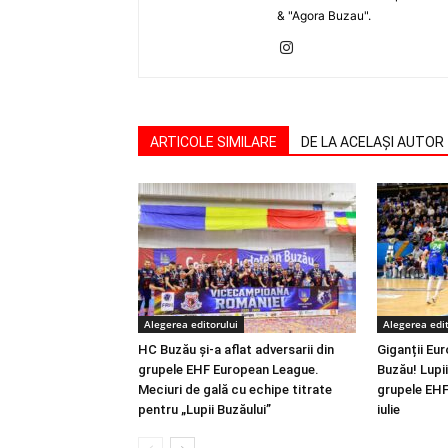
& "Agora Buzau".
ARTICOLE SIMILARE
DE LA ACELAȘI AUTOR
Alegerea editorului
Alegerea edit
HC Buzău și-a aflat adversarii din
Giganții Eur
grupele EHF European League.
Buzău! Lupii 
Meciuri de gală cu echipe titrate
grupele EHF
pentru „Lupii Buzăului”
iulie