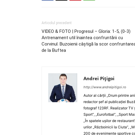
Articolul precedent
VIDEO & FOTO | Progresul – Gloria: 1-5, (0-3)
Antrenament util înaintea confruntării cu
Corvinul. Buzoienii câştigă la scor confruntare
de la Buftea
Andrei Pițigoi
http://www.andreipitigoi.ro
Autor al cărţii „Drum printre an
redactor şef al publicaţiei Buză
fotograf 123RF. Realizator TV ş
Sport”, „Eurofotbal”, „Sport Ma
„În spatele uşilor de restaurant
urilor „Războinicii la Ciuta”, 
200 de evenimente sportive com