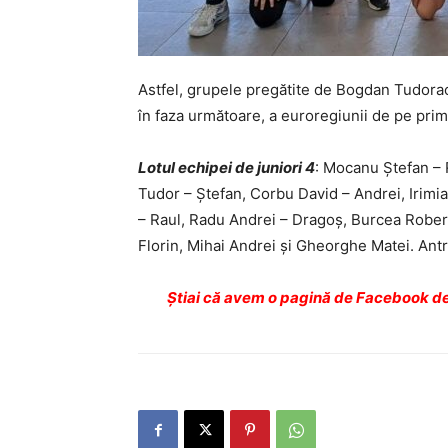
Astfel, grupele pregătite de Bogdan Tudorach
în faza următoare, a euroregiunii de pe prim
Lotul echipei de juniori 4
: Mocanu Ștefan – 
Tudor – Ștefan, Corbu David – Andrei, Irimia
– Raul, Radu Andrei – Dragoș, Burcea Robert 
Florin, Mihai Andrei şi Gheorghe Matei. An
Ştiai că avem o pagină de Facebook de