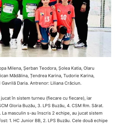
Popa Milena, Șerban Teodora, Șolea Katia, Olaru
oican Mădălina, Țendrea Karina, Tudorie Karina,
Gavrilă Daria. Antrenor: Liliana Crăciun.
jucat în sistem turneu (fiecare cu fiecare), iar
. SCM Gloria Buzău, 3. LPS Buzău, 4. CSM Rm. Sărat.
 La masculin s-au înscris 2 echipe, au jucat sistem
a fost: 1. HC Junior BB, 2. LPS Buzău. Cele două echipe