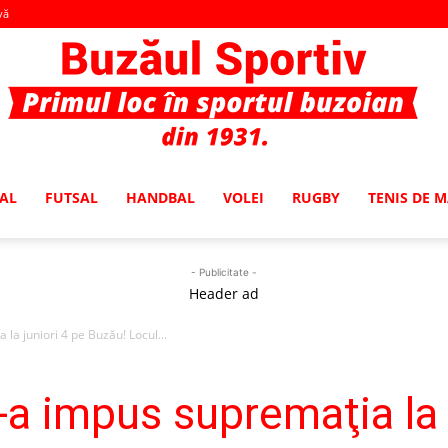
vă
AL
FUTSAL
HANDBAL
VOLEI
RUGBY
TENIS DE 
Buzaul
- Publicitate -
Header ad
la juniori 4 pe Buzău! Locul...
Sportiv
-a impus supremaţia la 