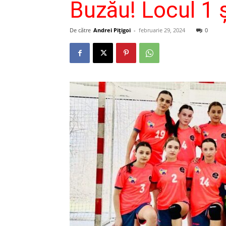
Buzău! Locul 1 şi
De către
Andrei Pițigoi
-
februarie 29, 2024
0