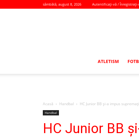
sâmbătă, august 8, 2026
Autentificați-vă / Înregistrați-
ATLETISM
FOTB
Acasă
Handbal
HC Junior BB şi-a impus supremaţia 
Handbal
HC Junior BB şi