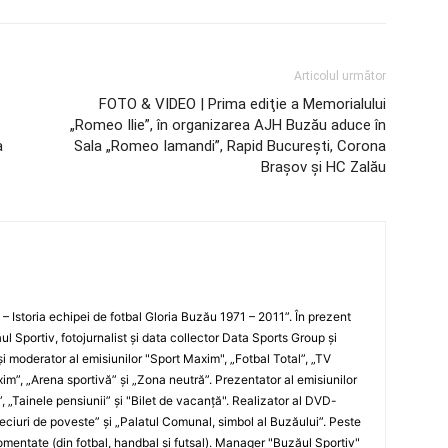
Articolul următor
FOTO & VIDEO | Prima ediţie a Memorialului
„Romeo Ilie”, în organizarea AJH Buzău aduce în
a
Sala „Romeo Iamandi”, Rapid Bucureşti, Corona
Braşov şi HC Zalău
i – Istoria echipei de fotbal Gloria Buzău 1971 – 2011”. În prezent
ul Sportiv, fotojurnalist şi data collector Data Sports Group şi
i moderator al emisiunilor "Sport Maxim", „Fotbal Total”, „TV
xim”, „Arena sportivă” şi „Zona neutră”. Prezentator al emisiunilor
”, „Tainele pensiunii” şi "Bilet de vacanţă". Realizator al DVD-
„Meciuri de poveste” şi „Palatul Comunal, simbol al Buzăului”. Peste
entate (din fotbal, handbal şi futsal). Manager "Buzăul Sportiv"