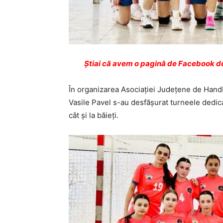
Ştiai că avem o pagină de Facebook de
În organizarea Asociaţiei Judeţene de Handb
Vasile Pavel s-au desfăşurat turneele dedicate
cât şi la băieţi.