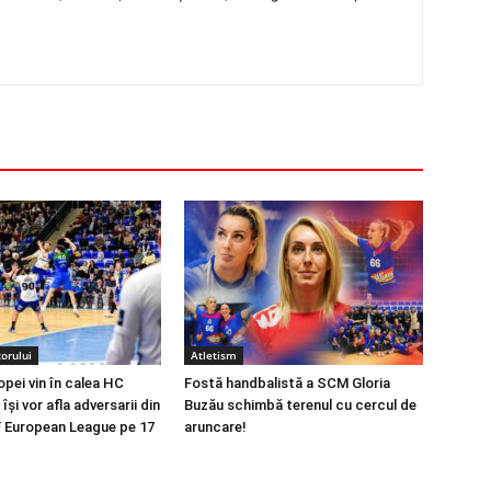
orului
Atletism
opei vin în calea HC
Fostă handbalistă a SCM Gloria
își vor afla adversarii din
Buzău schimbă terenul cu cercul de
 European League pe 17
aruncare!