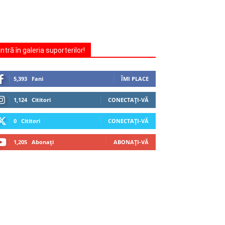
Intră în galeria suporterilor!
5,393
Fani
ÎMI PLACE
1,124
Cititori
CONECTAȚI-VĂ
0
Cititori
CONECTAȚI-VĂ
1,205
Abonați
ABONAȚI-VĂ