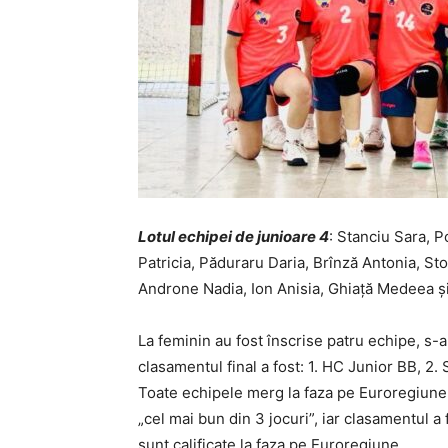
Lotul echipei de junioare 4
: Stanciu Sara, 
Patricia, Păduraru Daria, Brînză Antonia, St
Androne Nadia, Ion Anisia, Ghiață Medeea şi 
La feminin au fost înscrise patru echipe, s-a 
clasamentul final a fost: 1. HC Junior BB, 2
Toate echipele merg la faza pe Euroregiune.
„cel mai bun din 3 jocuri”, iar clasamentul 
sunt calificate la faza pe Euroregiune.