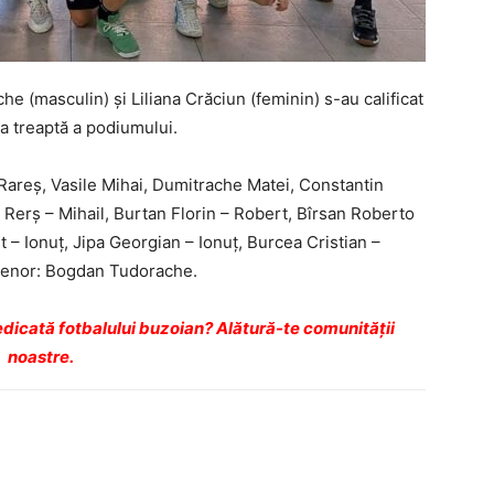
e (masculin) şi Liliana Crăciun (feminin) s-au calificat
a treaptă a podiumului.
Rareș, Vasile Mihai, Dumitrache Matei, Constantin
 Rerș – Mihail, Burtan Florin – Robert, Bîrsan Roberto
– Ionuț, Jipa Georgian – Ionuț, Burcea Cristian –
trenor: Bogdan Tudorache.
dicată fotbalului buzoian? Alătură-te comunității
noastre.