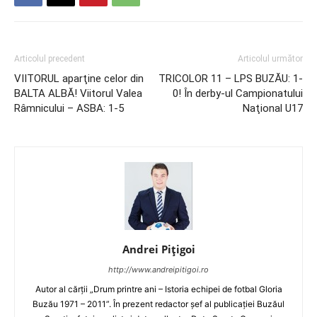
Articolul precedent
Articolul următor
VIITORUL aparţine celor din
TRICOLOR 11 – LPS BUZĂU: 1-
BALTA ALBĂ! Viitorul Valea
0! În derby-ul Campionatului
Râmnicului – ASBA: 1-5
Naţional U17
Andrei Pițigoi
http://www.andreipitigoi.ro
Autor al cărţii „Drum printre ani – Istoria echipei de fotbal Gloria
Buzău 1971 – 2011”. În prezent redactor şef al publicaţiei Buzăul