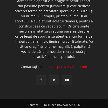
Acest site a apărut din dragoste pentru sport,
din pasiune pentru jurnalism şi este dedicat
oricărei forme de activitate sportivă din Buzău şi
nu numai. Cu timpul, prieteni ai mei şi ai
sportului s-au alăturat acestui demers, pentru a
construi ceea ce vedeţi acum. Oricine simte
nevoia e invitat să-şi spună părerea despre
orice legat de sport, însă atenţie: nicio formă de
limbaj vulgar şi nicio jignire nu vor fi tolerate. Vă
invit cu drag într-o lume magnifică, palpitantă,
veche de când lumea dar mereu nouă şi
atractivă: lumea sportului.
Contactați-ne:
buzaulsportiv@yahoo.com
Contact
Emisiunea BUZĂUL SPORTIV