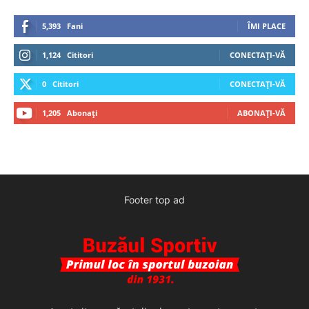
5,393
Fani
ÎMI PLACE
1,124
Cititori
CONECTAȚI-VĂ
0
Cititori
CONECTAȚI-VĂ
1,205
Abonați
ABONAȚI-VĂ
Footer top ad