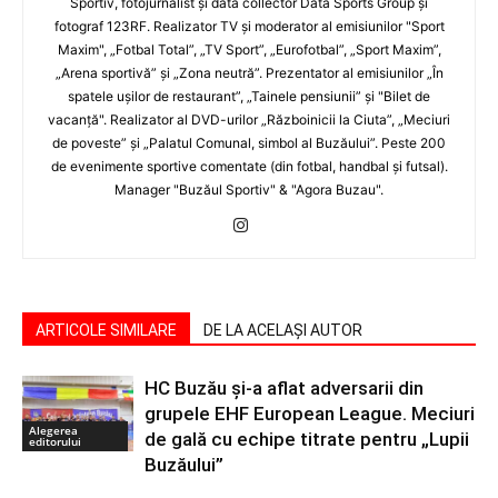
Sportiv, fotojurnalist şi data collector Data Sports Group şi
fotograf 123RF. Realizator TV şi moderator al emisiunilor "Sport
Maxim", „Fotbal Total”, „TV Sport”, „Eurofotbal”, „Sport Maxim”,
„Arena sportivă” şi „Zona neutră”. Prezentator al emisiunilor „În
spatele uşilor de restaurant”, „Tainele pensiunii” şi "Bilet de
vacanţă". Realizator al DVD-urilor „Războinicii la Ciuta”, „Meciuri
de poveste” şi „Palatul Comunal, simbol al Buzăului”. Peste 200
de evenimente sportive comentate (din fotbal, handbal şi futsal).
Manager "Buzăul Sportiv" & "Agora Buzau".
ARTICOLE SIMILARE
DE LA ACELAȘI AUTOR
HC Buzău și-a aflat adversarii din
grupele EHF European League. Meciuri
Alegerea
de gală cu echipe titrate pentru „Lupii
editorului
Buzăului”