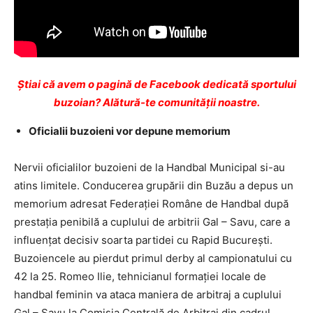
Ştiai că avem o pagină de Facebook dedicată sportului
buzoian? Alătură-te comunității noastre.
Oficialii buzoieni vor depune memorium
Nervii oficialilor buzoieni de la Handbal Municipal si-au
atins limitele. Conducerea grupării din Buzău a depus un
memorium adresat Federaţiei Române de Handbal după
prestaţia penibilă a cuplului de arbitrii Gal – Savu, care a
influenţat decisiv soarta partidei cu Rapid Bucureşti.
Buzoiencele au pierdut primul derby al campionatului cu
42 la 25. Romeo Ilie, tehnicianul formaţiei locale de
handbal feminin va ataca maniera de arbitraj a cuplului
Gal – Savu la Comisia Centrală de Arbitraj din cadrul