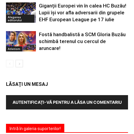
Giganții Europei vin în calea HC Buzău!
Lupii își vor afla adversarii din grupele
Alegerea
EHF European League pe 17 iulie
editorului
Fostă handbalistă a SCM Gloria Buzău
schimbă terenul cu cercul de
aruncare!
Atletism
LĂSAȚI UN MESAJ
AUTENTIFICAȚI-VĂ PENTRU A LĂSA UN COMENTARIU
Intră în galeria suporterilor!