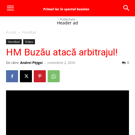
- Publicitate -
Header ad
Acasă
Handbal
Handbal
Video
HM Buzău atacă arbitrajul!
De către
Andrei Pițigoi
-
noiembrie 2, 2016
0