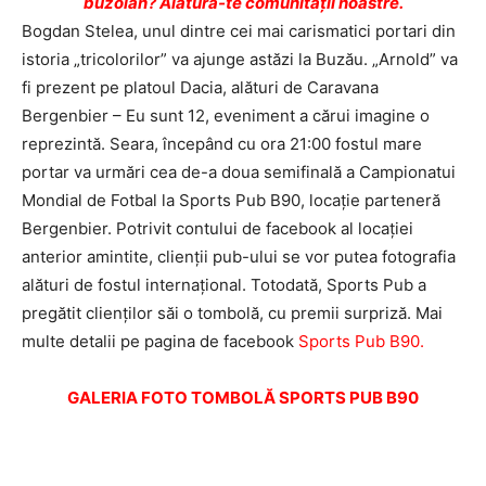
buzoian? Alătură-te comunității noastre.
Bogdan Stelea, unul dintre cei mai carismatici portari din
istoria „tricolorilor” va ajunge astăzi la Buzău. „Arnold” va
fi prezent pe platoul Dacia, alături de Caravana
Bergenbier – Eu sunt 12, eveniment a cărui imagine o
reprezintă. Seara, începând cu ora 21:00 fostul mare
portar va urmări cea de-a doua semifinală a Campionatui
Mondial de Fotbal la Sports Pub B90, locaţie parteneră
Bergenbier. Potrivit contului de facebook al locaţiei
anterior amintite, clienţii pub-ului se vor putea fotografia
alături de fostul internaţional. Totodată, Sports Pub a
pregătit clienţilor săi o tombolă, cu premii surpriză. Mai
multe detalii pe pagina de facebook
Sports Pub B90.
GALERIA FOTO TOMBOLĂ SPORTS PUB B90