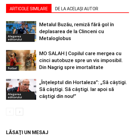
ARTICOLE SIMILARE
DE LA ACELAȘI AUTOR
Metalul Buzău, remiză fără gol în
deplasarea de la Clinceni cu
Alegerea
Metaloglobus
editorului
MO SALAH | Copilul care mergea cu
cinci autobuze spre un vis imposibil.
Din Nagrig spre imortalitate
Fotbal
„Înțeleptul din Hortaleza”: „Să câștigi.
Să câștigi. Să câștigi. Iar apoi să
Alegerea
câștigi din nou!”
editorului
LĂSAȚI UN MESAJ