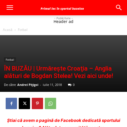
- Publicitate -
Header ad
Acasă
Fotbal
Fotbal
ÎN BUZĂU | Urmăreşte Croaţia – Anglia
alături de Bogdan Stelea! Vezi aici unde!
De către
Andrei Pițigoi
-
iulie 11, 2018
0
Ştiai că avem o pagină de Facebook dedicată sportului