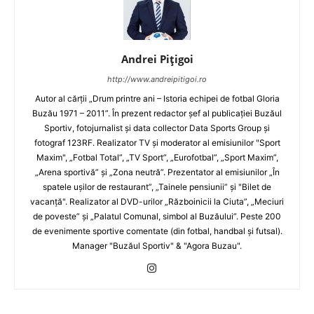
Andrei Pițigoi
http://www.andreipitigoi.ro
Autor al cărţii „Drum printre ani – Istoria echipei de fotbal Gloria
Buzău 1971 – 2011”. În prezent redactor şef al publicaţiei Buzăul
Sportiv, fotojurnalist şi data collector Data Sports Group şi
fotograf 123RF. Realizator TV şi moderator al emisiunilor "Sport
Maxim", „Fotbal Total”, „TV Sport”, „Eurofotbal”, „Sport Maxim”,
„Arena sportivă” şi „Zona neutră”. Prezentator al emisiunilor „În
spatele uşilor de restaurant”, „Tainele pensiunii” şi "Bilet de
vacanţă". Realizator al DVD-urilor „Războinicii la Ciuta”, „Meciuri
de poveste” şi „Palatul Comunal, simbol al Buzăului”. Peste 200
de evenimente sportive comentate (din fotbal, handbal şi futsal).
Manager "Buzăul Sportiv" & "Agora Buzau".