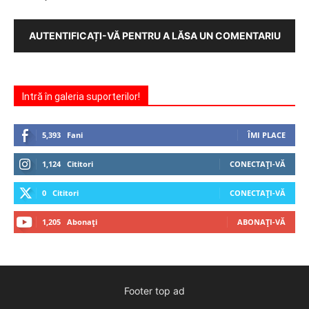
AUTENTIFICAȚI-VĂ PENTRU A LĂSA UN COMENTARIU
Intră în galeria suporterilor!
5,393
Fani
ÎMI PLACE
1,124
Cititori
CONECTAȚI-VĂ
0
Cititori
CONECTAȚI-VĂ
1,205
Abonați
ABONAȚI-VĂ
Footer top ad