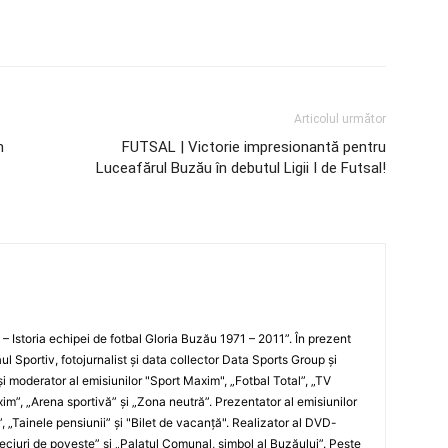
Articolul următor
n
FUTSAL | Victorie impresionantă pentru
Luceafărul Buzău în debutul Ligii I de Futsal!
i – Istoria echipei de fotbal Gloria Buzău 1971 – 2011”. În prezent
ul Sportiv, fotojurnalist şi data collector Data Sports Group şi
i moderator al emisiunilor "Sport Maxim", „Fotbal Total”, „TV
xim”, „Arena sportivă” şi „Zona neutră”. Prezentator al emisiunilor
”, „Tainele pensiunii” şi "Bilet de vacanţă". Realizator al DVD-
„Meciuri de poveste” şi „Palatul Comunal, simbol al Buzăului”. Peste