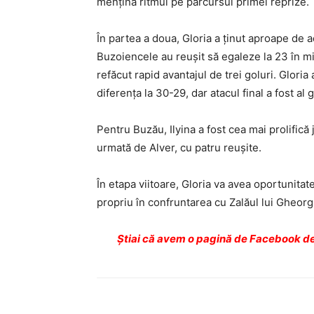
mențină ritmul pe parcursul primei reprize.
În partea a doua, Gloria a ținut aproape de ad
Buzoiencele au reușit să egaleze la 23 în mi
refăcut rapid avantajul de trei goluri. Glor
diferența la 30-29, dar atacul final a fost al
Pentru Buzău, Ilyina a fost cea mai prolifică 
urmată de Alver, cu patru reușite.
În etapa viitoare, Gloria va avea oportunitat
propriu în confruntarea cu Zalăul lui Gheorg
Ştiai că avem o pagină de Facebook de