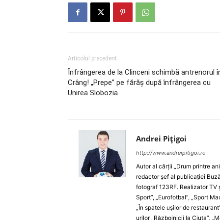
Articolul precedent
Înfrângerea de la Clinceni schimbă antrenorul î
Crâng! „Prepe” pe fărăș după înfrângerea cu
Unirea Slobozia
Andrei Pițigoi
http://www.andreipitigoi.ro
Autor al cărţii „Drum printre an
redactor şef al publicaţiei Buză
fotograf 123RF. Realizator TV ş
Sport”, „Eurofotbal”, „Sport Ma
„În spatele uşilor de restaurant
urilor „Războinicii la Ciuta”, 