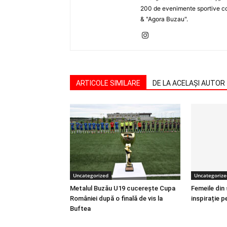
200 de evenimente sportive com
& "Agora Buzau".
ARTICOLE SIMILARE
DE LA ACELAȘI AUTOR
Uncategorized
Uncategorize
Metalul Buzău U19 cucerește Cupa
Femeile din
României după o finală de vis la
inspirație p
Buftea