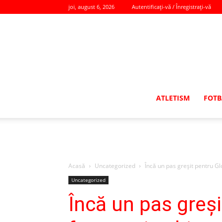
joi, august 6, 2026
Autentificați-vă / Înregistrați-vă
ATLETISM
FOTB
Acasă
Uncategorized
Încă un pas greșit pentru Glo
Uncategorized
Încă un pas greși