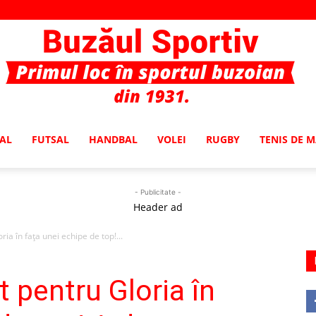
AL
FUTSAL
HANDBAL
VOLEI
RUGBY
TENIS DE 
Buzaul
- Publicitate -
Header ad
ria în fața unei echipe de top!...
Sportiv
t pentru Gloria în