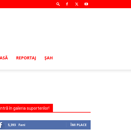
MASĂ
REPORTAJ
ŞAH
Intră în galeria suporterilor!
5,393
Fani
ÎMI PLACE