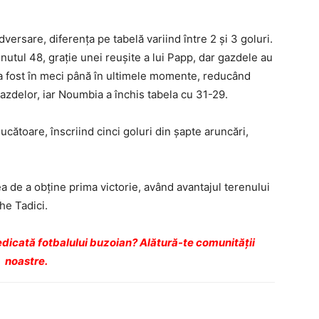
versare, diferența pe tabelă variind între 2 și 3 goluri.
nutul 48, grație unei reușite a lui Papp, dar gazdele au
ia a fost în meci până în ultimele momente, reducând
 gazdelor, iar Noumbia a închis tabela cu 31-29.
jucătoare, înscriind cinci goluri din șapte aruncări,
ea de a obține prima victorie, având avantajul terenului
he Tadici.
dicată fotbalului buzoian? Alătură-te comunității
noastre.