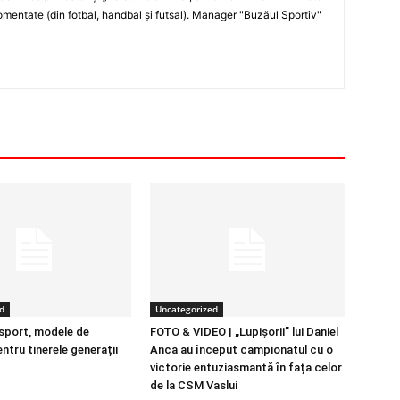
entate (din fotbal, handbal şi futsal). Manager "Buzăul Sportiv"
d
Uncategorized
 sport, modele de
FOTO & VIDEO | „Lupișorii” lui Daniel
entru tinerele generații
Anca au început campionatul cu o
victorie entuziasmantă în fața celor
de la CSM Vaslui