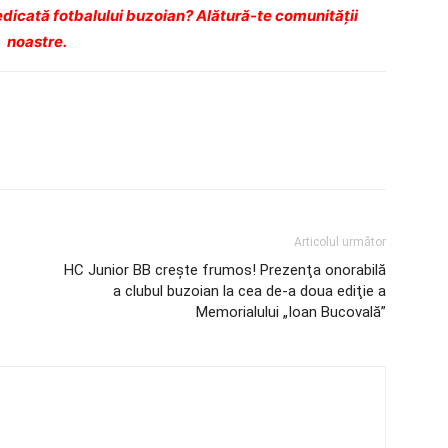
dicată fotbalului buzoian? Alătură-te comunității
noastre.
Articolul următor
HC Junior BB creşte frumos! Prezenţa onorabilă
a clubul buzoian la cea de-a doua ediţie a
Memorialului „Ioan Bucovală”