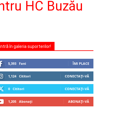
pentru HC Buzău
Intră în galeria suporterilor!
5,393
Fani
ÎMI PLACE
1,124
Cititori
CONECTAȚI-VĂ
0
Cititori
CONECTAȚI-VĂ
1,205
Abonați
ABONAȚI-VĂ