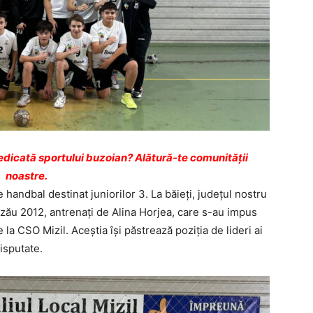
dicată sportului buzoian? Alătură-te comunității
noastre.
handbal destinat juniorilor 3. La băieţi, judeţul nostru
uzău 2012, antrenaţi de Alina Horjea, care s-au impus
e la CSO Mizil. Aceștia îşi păstrează poziţia de lideri ai
disputate.