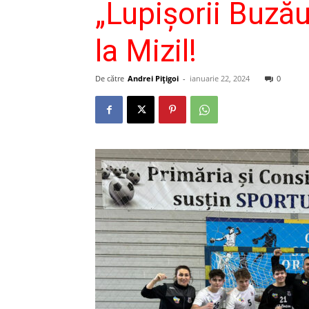
„Lupişorii Buzău
la Mizil!
De către
Andrei Pițigoi
-
ianuarie 22, 2024
0