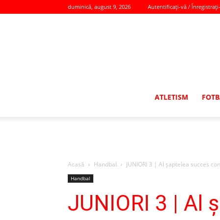
duminică, august 9, 2026
Autentificați-vă / Înregistrați
ATLETISM
FOTB
Acasă
Handbal
JUNIORI 3 | Al şaptelea succes cons
Handbal
JUNIORI 3 | Al 