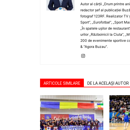
Autor al cărţii „Drum printre an
redactor şef al publicaţiei Buză
fotograf 123RF. Realizator TV ş
Sport”, „Eurofotbal”, „Sport Ma
„În spatele uşilor de restaurant
urilor „Războinicii la Ciuta”, 
200 de evenimente sportive com
& "Agora Buzau".
ARTICOLE SIMILARE
DE LA ACELAȘI AUTOR