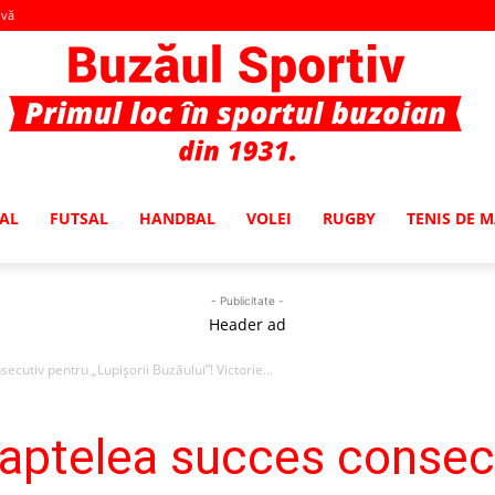
-vă
AL
FUTSAL
HANDBAL
VOLEI
RUGBY
TENIS DE 
Buzaul
- Publicitate -
Header ad
ecutiv pentru „Lupişorii Buzăului”! Victorie...
Sportiv
şaptelea succes consec