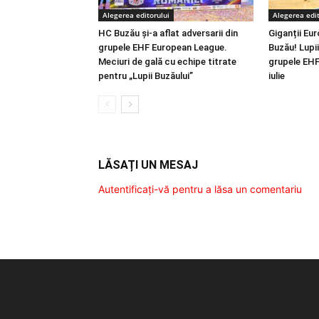
Alegerea editorului
Alegerea edit
HC Buzău și-a aflat adversarii din
Giganții Eur
grupele EHF European League.
Buzău! Lupii 
Meciuri de gală cu echipe titrate
grupele EHF
pentru „Lupii Buzăului”
iulie
LĂSAȚI UN MESAJ
Autentificați-vă pentru a lăsa un comentariu