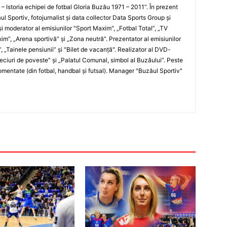
i – Istoria echipei de fotbal Gloria Buzău 1971 – 2011”. În prezent
ul Sportiv, fotojurnalist şi data collector Data Sports Group şi
i moderator al emisiunilor "Sport Maxim", „Fotbal Total”, „TV
xim”, „Arena sportivă” şi „Zona neutră”. Prezentator al emisiunilor
”, „Tainele pensiunii” şi "Bilet de vacanţă". Realizator al DVD-
„Meciuri de poveste” şi „Palatul Comunal, simbol al Buzăului”. Peste
entate (din fotbal, handbal şi futsal). Manager "Buzăul Sportiv"