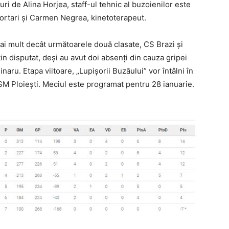
turi de Alina Horjea, staff-ul tehnic al buzoienilor este
rtari şi Carmen Negrea, kinetoterapeut.
i mult decât următoarele două clasate, CS Brazi şi
in disputat, deşi au avut doi absenţi din cauza gripei
aru. Etapa viitoare, „Lupişorii Buzăului” vor întâlni în
M Ploieşti. Meciul este programat pentru 28 ianuarie.