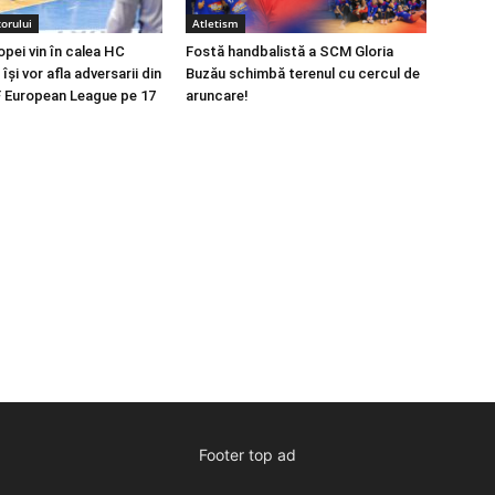
orului
Atletism
opei vin în calea HC
Fostă handbalistă a SCM Gloria
își vor afla adversarii din
Buzău schimbă terenul cu cercul de
 European League pe 17
aruncare!
Footer top ad