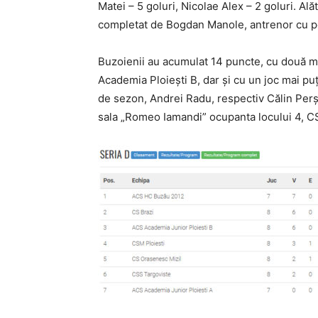
Matei – 5 goluri, Nicolae Alex – 2 goluri. Ală
completat de Bogdan Manole, antrenor cu po
Buzoienii au acumulat 14 puncte, cu două ma
Academia Ploieşti B, dar şi cu un joc mai puţ
de sezon, Andrei Radu, respectiv Călin Perşin
sala „Romeo Iamandi” ocupanta locului 4, CS