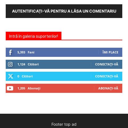
AUTENTIFICAȚI-VĂ PENTRU A LĂSA UN COMENTARIU
Intră în galeria suporterilor!
5,393
Fani
ÎMI PLACE
1,124
Cititori
CONECTAȚI-VĂ
0
Cititori
CONECTAȚI-VĂ
1,205
Abonați
ABONAȚI-VĂ
Footer top ad