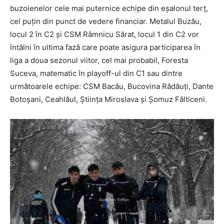
buzoienelor cele mai puternice echipe din eşalonul terţ,
cel puţin din punct de vedere financiar. Metalul Buzău,
locul 2 în C2 şi CSM Râmnicu Sărat, locul 1 din C2 vor
întâlni în ultima fază care poate asigura participarea în
liga a doua sezonul viitor, cel mai probabil, Foresta
Suceva, matematic în playoff-ul din C1 sau dintre
următoarele echipe: CSM Bacău, Bucovina Rădăuți, Dante
Botoșani, Ceahlăul, Știința Miroslava și Șomuz Fălticeni.