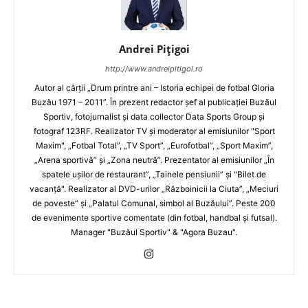
Andrei Pițigoi
http://www.andreipitigoi.ro
Autor al cărţii „Drum printre ani – Istoria echipei de fotbal Gloria
Buzău 1971 – 2011”. În prezent redactor şef al publicaţiei Buzăul
Sportiv, fotojurnalist şi data collector Data Sports Group şi
fotograf 123RF. Realizator TV şi moderator al emisiunilor "Sport
Maxim", „Fotbal Total”, „TV Sport”, „Eurofotbal”, „Sport Maxim”,
„Arena sportivă” şi „Zona neutră”. Prezentator al emisiunilor „În
spatele uşilor de restaurant”, „Tainele pensiunii” şi "Bilet de
vacanţă". Realizator al DVD-urilor „Războinicii la Ciuta”, „Meciuri
de poveste” şi „Palatul Comunal, simbol al Buzăului”. Peste 200
de evenimente sportive comentate (din fotbal, handbal şi futsal).
Manager "Buzăul Sportiv" & "Agora Buzau".