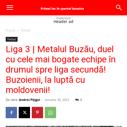
- Publicitate -
Header ad
Acasă
Fotbal
Fotbal
Liga 3 | Metalul Buzău, duel
cu cele mai bogate echipe în
drumul spre liga secundă!
Buzoienii, la luptă cu
moldovenii!
De către
Andrei Pițigoi
-
ianuarie 30, 2023
0