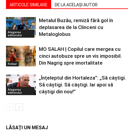
ARTICOLE SIMILARE
DE LA ACELAȘI AUTOR
Metalul Buzău, remiză fără gol în
deplasarea de la Clinceni cu
Alegerea
Metaloglobus
editorului
MO SALAH | Copilul care mergea cu
cinci autobuze spre un vis imposibil.
Din Nagrig spre imortalitate
Fotbal
„Înțeleptul din Hortaleza”: „Să câștigi.
Să câștigi. Să câștigi. Iar apoi să
Alegerea
câștigi din nou!”
editorului
LĂSAȚI UN MESAJ