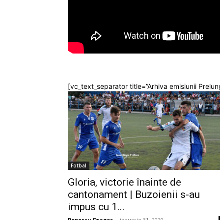
[vc_text_separator title=”Arhiva emisiunii Prelun
Fotbal
Gloria, victorie înainte de
cantonament | Buzoienii s-au
impus cu 1...
Popescu Dragos
-
ianuarie 31, 2020