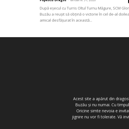
După eşecul cu Turris Oltul Turnu Măgure, SCM Glor
Buzău a reuşit să obţină o victorie în cel de-al doile
amical desfăşurat în această...
Acest site a apărut din dragos
Buzău şi nu numai. Cu timpul,
Oricine simte nevoia e invita
jignire nu vor fi tolerate. Vă 