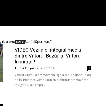
giri, o producţie BuzăulSportiv.ro”]
Fotbal
VIDEO Vezi aici integral meciul
dintre Viitorul Buzău şi Viitorul
Însurăţei!
Andrei Pițigoi
-
iunie 22, 2014
3
Viitorul Buzău a promovat în Liga a III-a! La doar un an
de la înfiinţare Viitorul Buzău a obţinut promovarea
în Liga a III-a. Echipa...
0