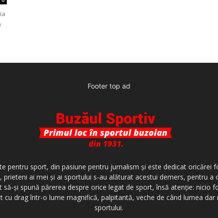
ia
a
Footer top ad
te pentru sport, din pasiune pentru jurnalism şi este dedicat oricărei f
 prieteni ai mei şi ai sportului s-au alăturat acestui demers, pentru a
t să-şi spună părerea despre orice legat de sport, însă atenţie: nicio f
invit cu drag într-o lume magnifică, palpitantă, veche de când lumea da
sportului.