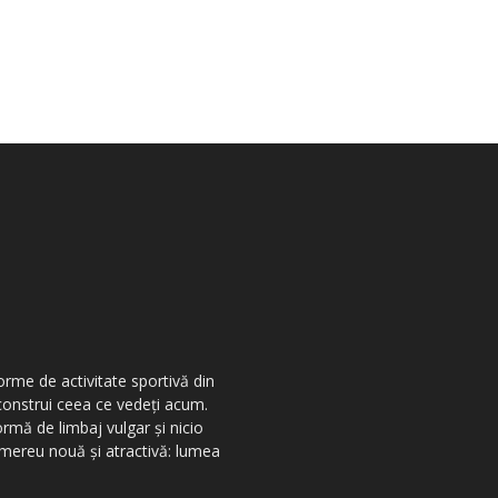
orme de activitate sportivă din
 construi ceea ce vedeţi acum.
ormă de limbaj vulgar şi nicio
r mereu nouă şi atractivă: lumea