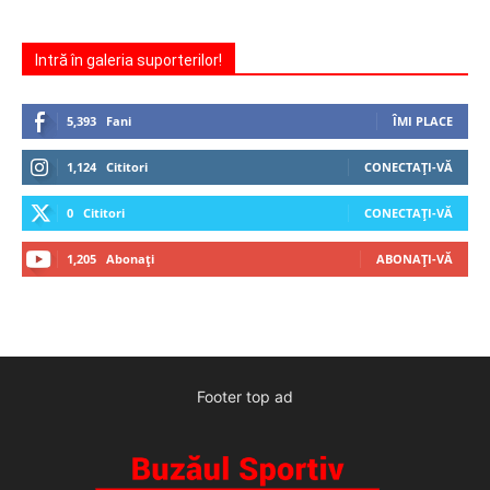
Intră în galeria suporterilor!
5,393
Fani
ÎMI PLACE
1,124
Cititori
CONECTAȚI-VĂ
0
Cititori
CONECTAȚI-VĂ
1,205
Abonați
ABONAȚI-VĂ
Footer top ad