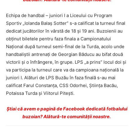
Echipa de handbal – juniori I a Liceului cu Program
Sportiv „Iolanda Balaş Sotter” s-a calificat la turneul final
dedicat jucătorilor în vârstă de 18 şi 19 ani. Buzoienii au
obţinut biletele pentru faza finala a Campionatului
Naţional după turneul semi-final de la Turda, acolo unde
handbaliştii antrenaţi de Georgian Băducu au bifat două
victorii şi o înfrângere, în grupe. LPS „a prins” locul doi şi
va participa la turneul care va da campioana naţională la
juniori I. Alături de LPS Buzău în faza finală s-au mai
calificat Farul Constanţa, CSS Odorhei, Ştiinţa Bacău,
Potaissa Turda şi Viitorul Piteşti.
Ştiai că avem o pagină de Facebook dedicată fotbalului
buzoian? Alătură-te comunității noastre.