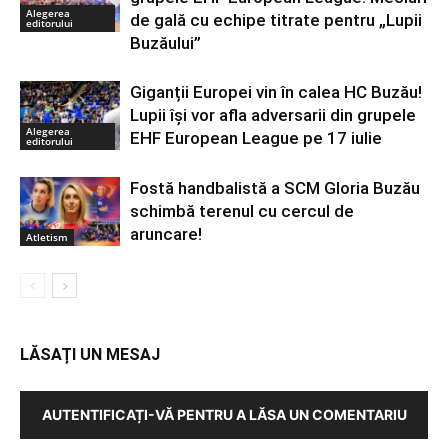
Alegerea
de gală cu echipe titrate pentru „Lupii
editorului
Buzăului”
Giganții Europei vin în calea HC Buzău!
Lupii își vor afla adversarii din grupele
Alegerea
EHF European League pe 17 iulie
editorului
Fostă handbalistă a SCM Gloria Buzău
schimbă terenul cu cercul de
aruncare!
Atletism
LĂSAȚI UN MESAJ
AUTENTIFICAȚI-VĂ PENTRU A LĂSA UN COMENTARIU