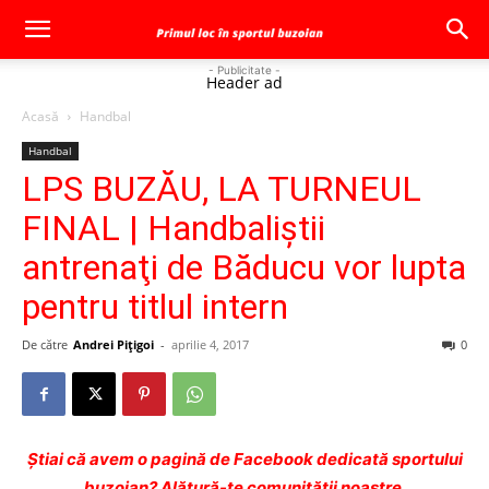
- Publicitate -
Header ad
Acasă
Handbal
Handbal
LPS BUZĂU, LA TURNEUL
FINAL | Handbaliştii
antrenaţi de Băducu vor lupta
pentru titlul intern
De către
Andrei Pițigoi
-
aprilie 4, 2017
0
Ştiai că avem o pagină de Facebook dedicată sportului
buzoian? Alătură-te comunității noastre.