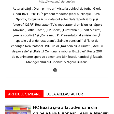
http://www.andreipitigoi.ro
Autor al cărţii „Drum printre ani – Istoria echipei de fotbal Gloria
Buzău 1971 – 2011”. În prezent redactor şef al publicaţiei Buzăul
Sportiv, fotojurnalist şi data collector Data Sports Group şi
fotograf 123RF. Realizator TV şi moderator al emisiunilor "Sport
Maxim", „Fotbal Total”, „TV Sport”, „Eurofotbal”, „Sport Maxim”,
„Arena sportivă” şi „Zona neutră”. Prezentator al emisiunilor „În
spatele uşilor de restaurant”, „Tainele pensiunii” şi "Bilet de
vacanţă". Realizator al DVD-urilor „Războinicii la Ciuta”, „Meciuri
de poveste” şi „Palatul Comunal, simbol al Buzăului”. Peste 200
de evenimente sportive comentate (din fotbal, handbal şi futsal).
Manager "Buzăul Sportiv" & "Agora Buzau".
ARTICOLE SIMILARE
DE LA ACELAȘI AUTOR
HC Buzău și-a aflat adversarii din
grupele EHF European League. Meciuri