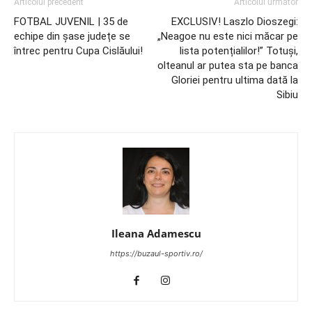
Articolul precedent
Articolul următor
FOTBAL JUVENIL | 35 de
EXCLUSIV! Laszlo Dioszegi:
echipe din șase județe se
„Neagoe nu este nici măcar pe
întrec pentru Cupa Cislăului!
lista potențialilor!” Totuși,
olteanul ar putea sta pe banca
Gloriei pentru ultima dată la
Sibiu
Ileana Adamescu
https://buzaul-sportiv.ro/