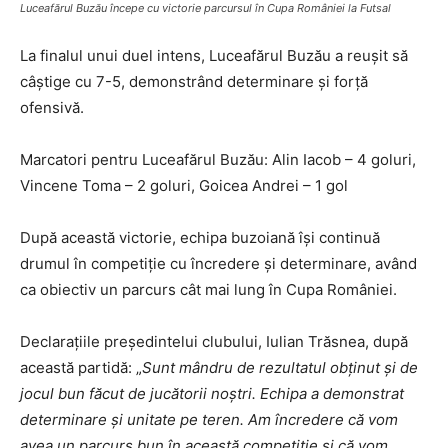
Luceafărul Buzău începe cu victorie parcursul în Cupa României la Futsal
La finalul unui duel intens, Luceafărul Buzău a reușit să
câștige cu 7-5, demonstrând determinare și forță
ofensivă.
Marcatori pentru Luceafărul Buzău: Alin Iacob – 4 goluri,
Vincene Toma – 2 goluri, Goicea Andrei – 1 gol
După această victorie, echipa buzoiană își continuă
drumul în competiție cu încredere și determinare, având
ca obiectiv un parcurs cât mai lung în Cupa României.
Declarațiile președintelui clubului, Iulian Trăsnea, după
această partidă: „
Sunt mândru de rezultatul obținut și de
jocul bun făcut de jucătorii noștri. Echipa a demonstrat
determinare și unitate pe teren. Am încredere că vom
avea un parcurs bun în această competiție și că vom