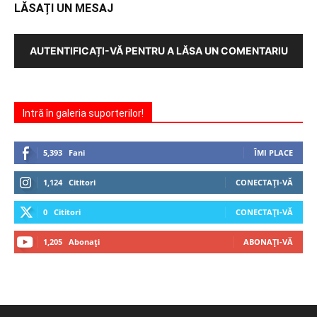
LĂSAȚI UN MESAJ
AUTENTIFICAȚI-VĂ PENTRU A LĂSA UN COMENTARIU
Intră în galeria suporterilor!
5,393
Fani
ÎMI PLACE
1,124
Cititori
CONECTAȚI-VĂ
0
Cititori
CONECTAȚI-VĂ
1,205
Abonați
ABONAȚI-VĂ