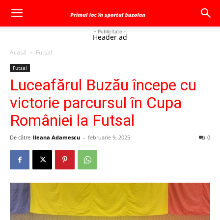
- Publicitate -
Header ad
Acasă
Futsal
Futsal
Luceafărul Buzău începe cu
victorie parcursul în Cupa
României la Futsal
De către
Ileana Adamescu
-
februarie 9, 2025
0