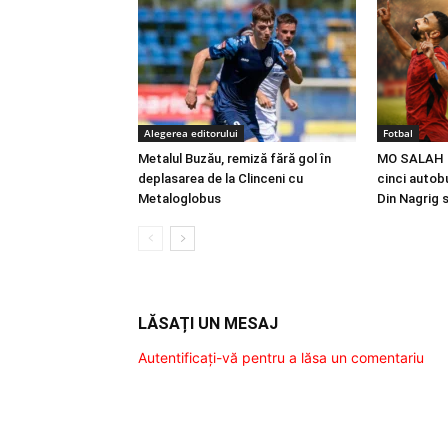
Alegerea editorului
Fotbal
Metalul Buzău, remiză fără gol în
MO SALAH |
deplasarea de la Clinceni cu
cinci autobu
Metaloglobus
Din Nagrig 
LĂSAȚI UN MESAJ
Autentificați-vă pentru a lăsa un comentariu