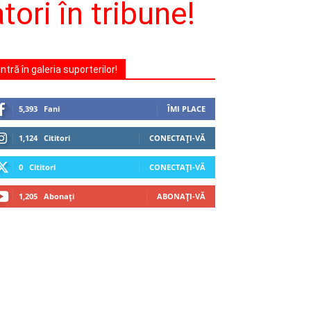
ori în tribune!
Intră în galeria suporterilor!
5,393
Fani
ÎMI PLACE
1,124
Cititori
CONECTAȚI-VĂ
0
Cititori
CONECTAȚI-VĂ
1,205
Abonați
ABONAȚI-VĂ