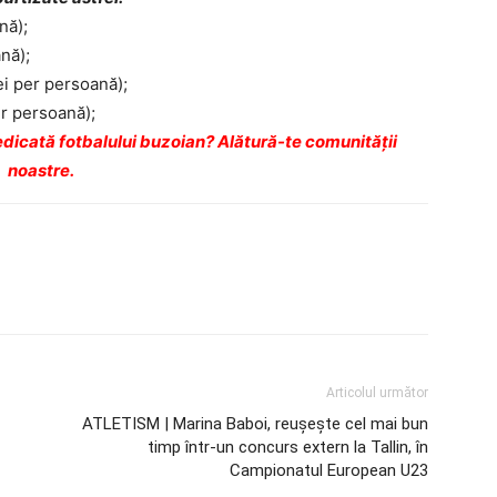
nă);
nă);
ei per persoană);
er persoană);
dicată fotbalului buzoian? Alătură-te comunității
noastre.
Articolul următor
ATLETISM | Marina Baboi, reușește cel mai bun
timp într-un concurs extern la Tallin, în
Campionatul European U23