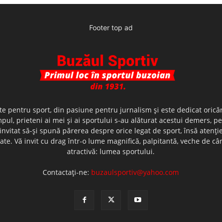
Footer top ad
te pentru sport, din pasiune pentru jurnalism şi este dedicat oricăr
ul, prieteni ai mei şi ai sportului s-au alăturat acestui demers, p
nvitat să-şi spună părerea despre orice legat de sport, însă atenţi
olerate. Vă invit cu drag într-o lume magnifică, palpitantă, veche de
atractivă: lumea sportului.
Contactați-ne:
buzaulsportiv@yahoo.com