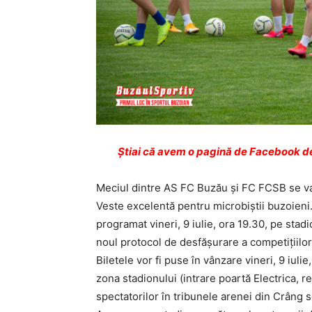
Ştiai că avem o pagină de Facebook de
Meciul dintre AS FC Buzău și FC FCSB se va 
Veste excelentă pentru microbiştii buzoieni
programat vineri, 9 iulie, ora 19.30, pe stad
noul protocol de desfășurare a competițiilor
Biletele vor fi puse în vânzare vineri, 9 iuli
zona stadionului (intrare poartă Electrica, 
spectatorilor în tribunele arenei din Crâng 