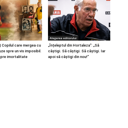
Alegerea editorului
 Copilul care mergea cu
„Înțeleptul din Hortaleza”: „Să
ze spre un vis imposibil.
câștigi. Să câștigi. Să câștigi. Iar
spre imortalitate
apoi să câștigi din nou!”