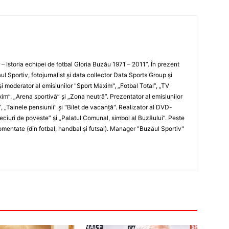
i – Istoria echipei de fotbal Gloria Buzău 1971 – 2011”. În prezent
ul Sportiv, fotojurnalist şi data collector Data Sports Group şi
i moderator al emisiunilor "Sport Maxim", „Fotbal Total”, „TV
xim”, „Arena sportivă” şi „Zona neutră”. Prezentator al emisiunilor
”, „Tainele pensiunii” şi "Bilet de vacanţă". Realizator al DVD-
„Meciuri de poveste” şi „Palatul Comunal, simbol al Buzăului”. Peste
entate (din fotbal, handbal şi futsal). Manager "Buzăul Sportiv"