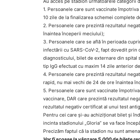
Au acces pe stadion următoarele categorii d
1. Persoanele care sunt vaccinate împotriva 
10 zile de la finalizarea schemei complete d
2. Persoanele care prezintă rezultatul nega
înaintea începerii meciului);
3. Persoanele care se află în perioada cuprins
infectării cu SARS-CoV-2, fapt dovedit prin
diagnosticului, bilet de externare din spita
tip IgG efectuat cu maxim 14 zile anterior d
4. Persoanele care prezintă rezultatul negati
rapid, nu mai vechi de 24 de ore înaintea în
5. Persoanele care sunt vaccinate împotriv
vaccinare, DAR care prezintă rezultatul nega
rezultatul negativ certificat al unui test an
Pentru cei care și-au achiziționat bilet și î
incinta stadionului „Gloria” se va face încep
Precizăm faptul că la stadion nu sunt amena
Vor fi scoase la vânzare 5.000 de bilete rep