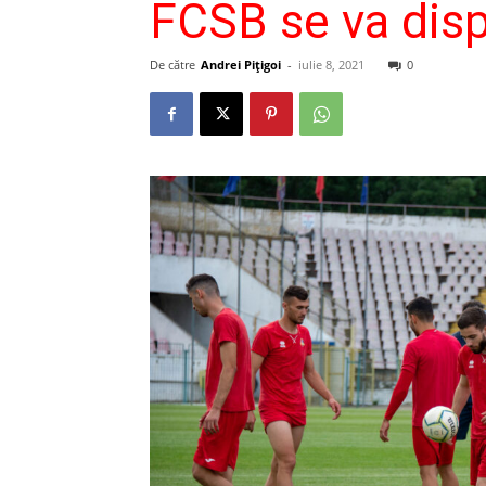
FCSB se va disp
De către
Andrei Pițigoi
-
iulie 8, 2021
0