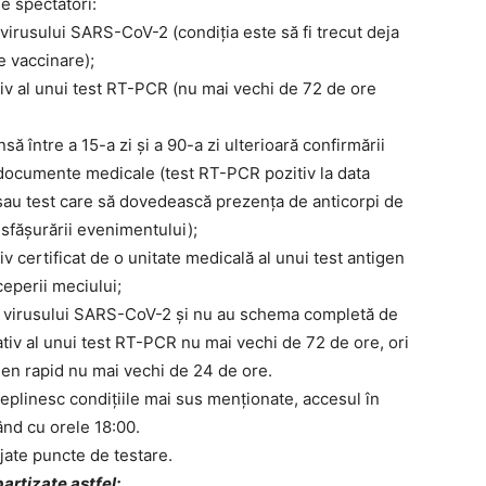
e spectatori:
virusului SARS-CoV-2 (condiția este să fi trecut deja
e vaccinare);
tiv al unui test RT-PCR (nu mai vechi de 72 de ore
ă între a 15-a zi şi a 90-a zi ulterioară confirmării
 documente medicale (test RT-PCR pozitiv la data
l sau test care să dovedească prezența de anticorpi de
esfășurării evenimentului);
v certificat de o unitate medicală al unui test antigen
ceperii meciului;
a virusului SARS-CoV-2 și nu au schema completă de
tiv al unui test RT-PCR nu mai vechi de 72 de ore, ori
tigen rapid nu mai vechi de 24 de ore.
ndeplinesc condițiile mai sus menționate, accesul în
ând cu orele 18:00.
jate puncte de testare.
artizate astfel: