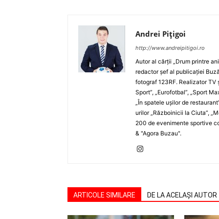
Andrei Pițigoi
http://www.andreipitigoi.ro
Autor al cărţii „Drum printre an
redactor şef al publicaţiei Buză
fotograf 123RF. Realizator TV ş
Sport”, „Eurofotbal”, „Sport Ma
„În spatele uşilor de restaurant
urilor „Războinicii la Ciuta”, 
200 de evenimente sportive com
& "Agora Buzau".
ARTICOLE SIMILARE
DE LA ACELAȘI AUTOR