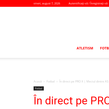
vineri, august 7, 2026
Autentificați-vă / Înregistrați-vă
ATLETISM
FOTB
Acasă
Fotbal
În direct pe PRO X | Meciul dintre AS 
Fotbal
În direct pe PR