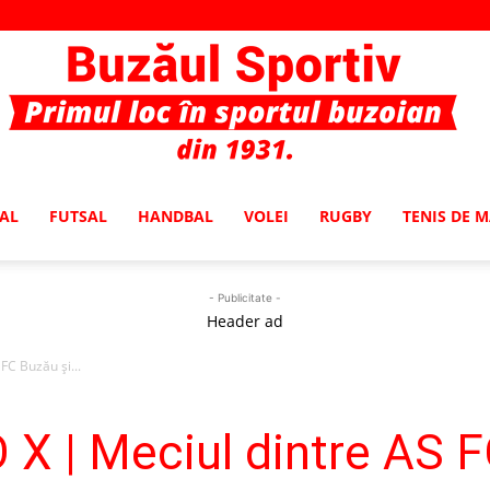
AL
FUTSAL
HANDBAL
VOLEI
RUGBY
TENIS DE 
Buzaul
- Publicitate -
Header ad
FC Buzău și...
Sportiv
O X | Meciul dintre AS 