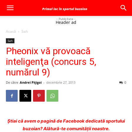
- Publicitate -
Header ad
Acasă
Sah
Sah
Pheonix vă provoacă
inteligenţa (concurs 5,
numărul 9)
De către
Andrei Pițigoi
-
decembrie 27, 2013
0
Ştiai că avem o pagină de Facebook dedicată sportului
buzoian? Alătură-te comunității noastre.