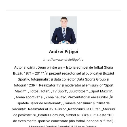
Andrei Pițigoi
http://www.andreipitigoi.ro
Autor al cărţii „Drum printre ani – Istoria echipei de fotbal Gloria
Buzău 1971 – 2011”. În prezent redactor şef al publicaţiei Buzăul
Sportiv, fotojurnalist şi data collector Data Sports Group şi
fotograf 123RF. Realizator TV şi moderator al emisiunilor "Sport
Maxim", „Fotbal Total”, „TV Sport”, „Eurofotbal”, „Sport Maxim”,
„Arena sportivă” şi „Zona neutră”. Prezentator al emisiunilor „În
spatele uşilor de restaurant”, „Tainele pensiunii” şi "Bilet de
vacanţă". Realizator al DVD-urilor „Războinicii la Ciuta”, „Meciuri
de poveste” şi „Palatul Comunal, simbol al Buzăului”. Peste 200
de evenimente sportive comentate (din fotbal, handbal şi futsal).
Manager "Buzăul Sportiv" & "Agora Buzau".