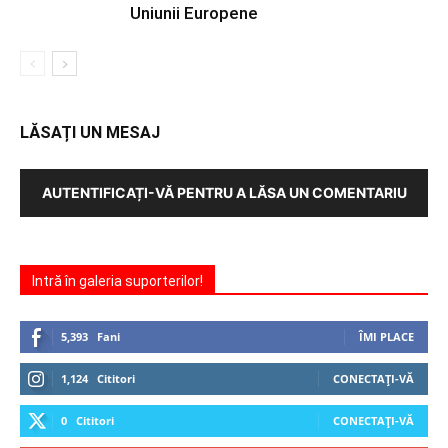
Uniunii Europene
LĂSAȚI UN MESAJ
AUTENTIFICAȚI-VĂ PENTRU A LĂSA UN COMENTARIU
Intră în galeria suporterilor!
5,393
Fani
ÎMI PLACE
1,124
Cititori
CONECTAȚI-VĂ
0
Cititori
CONECTAȚI-VĂ