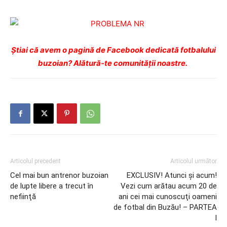
Ştiai că avem o pagină de Facebook dedicată fotbalului
buzoian? Alătură-te comunității noastre.
Articolul precedent
Articolul următor
Cel mai bun antrenor buzoian
EXCLUSIV! Atunci şi acum!
de lupte libere a trecut în
Vezi cum arătau acum 20 de
nefiinţă
ani cei mai cunoscuţi oameni
de fotbal din Buzău! – PARTEA
I